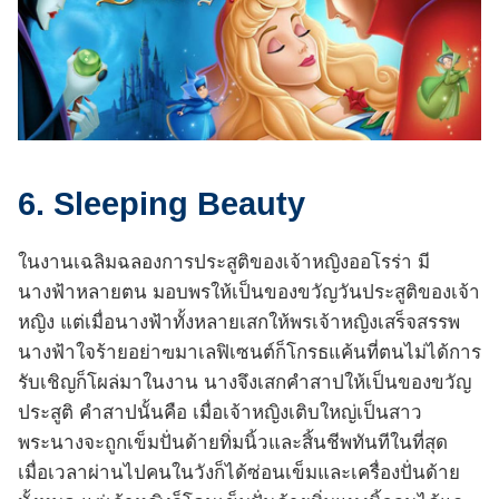
6. Sleeping Beauty
ในงานเฉลิมฉลองการประสูติของเจ้าหญิงออโรร่า มี
นางฟ้าหลายตน มอบพรให้เป็นของขวัญวันประสูติของเจ้า
หญิง แต่เมื่อนางฟ้าทั้งหลายเสกให้พรเจ้าหญิงเสร็จสรรพ
นางฟ้าใจร้ายอย่าฃมาเลฟิเซนต์ก็โกรธแค้นที่ตนไม่ได้การ
รับเชิญก็โผล่มาในงาน นางจึงเสกคำสาปให้เป็นของขวัญ
ประสูติ คำสาปนั้นคือ เมื่อเจ้าหญิงเติบใหญ่เป็นสาว
พระนางจะถูกเข็มปั่นด้ายทิ่มนิ้วและสิ้นชีพทันทีในที่สุด
เมื่อเวลาผ่านไปคนในวังก็ได้ซ่อนเข็มและเครื่องปั่นด้าย