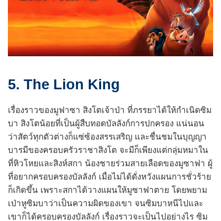
5. The Lion King
เรื่องราวของมูฟาซา สิงโตเจ้าป่า ที่ภรรยาได้ให้กำเนิดซิม
บา สิงโตน้อยที่เป็นผู้สืบทอดบัลลังก์การปกครอง แน่นอน
ว่าสัตว์ทุกตัวต่างก็แซ่ซ้องสรรเสริญ และชื่นชมในบุญญา
บารมีของครอบครัวราชาสิงโต จะมีก็เพียงแต่กลุ่มหมาใน
ที่หิวโหยและสิงห์สกา น้องชายร่วมสายเลือดของมูซาฟา ผู้
ที่อยากครอบครองบัลลังก์ เมื่อไม่ได้ดั่งหวังแผนการชั่วร้าย
ก็เกิดขึ้น เพราะสกาได้วางแผนให้มูซาฟาตาย โดยพยาม
เป่าหูซิมบาว่าเป็นความผิดของเขา จนซิมบาหนีไปและ
เขาก็ได้ครอบครองบัลลังก์ เรื่องราวจะเป็นไปอย่างไร ซิม