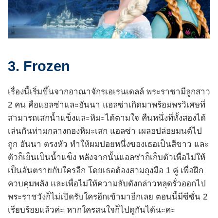
3. Frozen
เรื่องนี้เริ่มขึ้นจากอาณาจักรเอเรนเดลล์ พระราชามีลูกสาว
2 คน คือแอลซ่าและอันนา แอลซ่าเกิดมาพร้อมพรวิเศษที่
สามารถเสกน้ำแข็งและหิมะได้ตามใจ คืนหนึ่งที่ทั้งสองได้
เล่นกันท่ามกลางกองหิมะเสก แอลซ่า เผลอปล่อยมนต์ไป
ถูก อันนา ตรงหัว ทำให้ผมปอยหนึ่งของเธอเป็นสีขาว และ
ตัวก็เย็นเป็นน้ำแข็ง หลังจากนั้นแอลซ่าก็เก็บตัวเพื่อไม่ให้
เป็นอันตรายกับใครอีก โดยเธอต้องสวมถุงมือ 1 คู่ เพื่อฝึก
ควบคุมพลัง และเพื่อไม่ให้ความลับดังกล่าวหลุดรั่วออกไป
พระราชวังก็ไม่เปิดรับใครอีกเข้ามาอีกเลย ตอนนี้มีซีซั่น 2
เรียบร้อยแล้วค่ะ หากใครสนใจก็ไปดูกันได้นะคะ