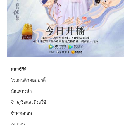
แนวซีรีส์
โรแมนติกคอมมาดี้
นักแสดงนำ
จ้าวลู่ซือและติงอวี่ซี
จำนวนตอน
24 ตอน