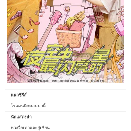
แนวซีรีส์
โรแมนติกคอมมาดี้
นักแสดงนำ
หวงจื่อเทาและอู๋เชี่ยน