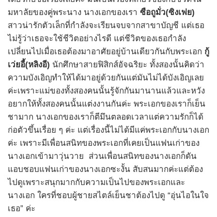
มหาลัยของคู่พระนาง นางเอกของเรา
ซือถูมั่ว(ซิงเฟย)
สาวน่ารักตัวเล็กที่กำลังจะเรียนจบจากสาขาบัญชี แต่เธอ
ไม่รู้ว่าเธอจะใช้ชีวิตอย่างไรดี แต่ชีวิตของเธอกำลัง
เปลี่ยนไปเมื่อเธอต้องมาอาศัยอยู่บ้านเดียวกันกับพระเอก
กู้
เว่ยอี้(หลิงอี)
นักศึกษาสายฟิสิกส์อัจฉริยะ ทั้งสองนั้นคิดว่า
ความบังเอิญทำให้ได้มาอยู่ด้วยกันแต่มันไม่ได้บังเอิญเลย
ค่ะเพราะแม่ของทั้งสองคนนั้นรู้จักกันมานานแล้วและหวัง
อยากให้ทั้งสองคนนั้นแต่งงานกันค่ะ พระเอกของเราก็เย็น
ชามาก นางเอกของเราก็ตีมึนตลอดเวลาแต่ความรักก็ได้
ก่อตัวขึ้นเรื่อย ๆ ค่ะ แต่เรื่องนี้ไม่ได้มีแค่พระเอกกับนางเอก
ค่ะ เพราะมีเพื่อนสนิทของพระเอกที่เคยเป็นแฟนเก่าของ
นางเอกเข้ามาวุ่นวาย ส่วนเพื่อนสนิทของนางเอกก็ดัน
แอบชอบแฟนเก่าของนางเอกซะงั้น สับสนมากค่ะแต่ต้อง
ไปดูเพราะสนุกมากกับความเป็นไปของพระเอกและ
นางเอก ใครที่ชอบผู้ชายสไตล์เย็นชาต้องไปดู “อุ่นไอในใจ
เธอ” ค่ะ