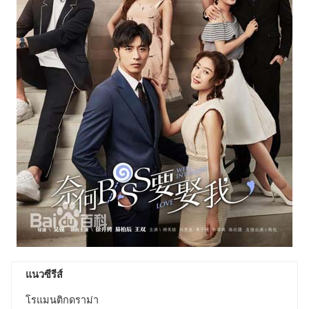
แนวซีรีส์
โรแมนติกดราม่า