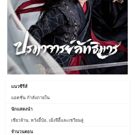
แนวซีรีส์
แอคชั่น กำลังภายใน
นักแสดงนำ
เซียวจ้าน, หวังอี้ป๋อ, เมิ่งจึอี้และเซวียนลู่
จำนวนตอน