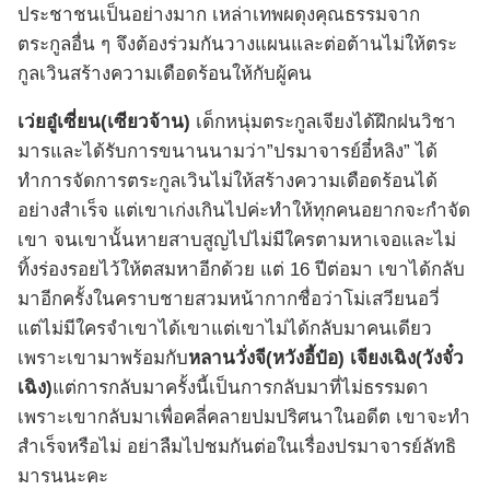
ประชาชนเป็นอย่างมาก เหล่าเทพผดุงคุณธรรมจาก
ตระกูลอื่น ๆ จึงต้องร่วมกันวางแผนและต่อต้านไม่ให้ตระ
กูลเวินสร้างความเดือดร้อนให้กับผู้คน
เว่ยอู๋เซี่ยน(เซียวจ้าน)
เด็กหนุ่มตระกูลเจียงได้ฝึกฝนวิชา
มารและได้รับการขนานนามว่า”ปรมาจารย์อี๋หลิง” ได้
ทำการจัดการตระกูลเวินไม่ให้สร้างความเดือดร้อนได้
อย่างสำเร็จ แต่เขาเก่งเกินไปค่ะทำให้ทุกคนอยากจะกำจัด
เขา จนเขานั้นหายสาบสูญไปไม่มีใครตามหาเจอและไม่
ทิ้งร่องรอยไว้ให้ตสมหาอีกด้วย แต่ 16 ปีต่อมา เขาได้กลับ
มาอีกครั้งในคราบชายสวมหน้ากากชื่อว่าโม่เสวียนอวี่
แต่ไม่มีใครจำเขาได้เขาแต่เขาไม่ได้กลับมาคนเดียว
เพราะเขามาพร้อมกับ
หลานวั่งจี(หวังอี้ป๋อ)
เจียงเฉิง(วังจั๋ว
เฉิง)
แต่การกลับมาครั้งนี้เป็นการกลับมาที่ไม่ธรรมดา
เพราะเขากลับมาเพื่อคลี่คลายปมปริศนาในอดีต เขาจะทำ
สำเร็จหรือไม่ อย่าลืมไปชมกันต่อในเรื่องปรมาจารย์ลัทธิ
มารนนะคะ