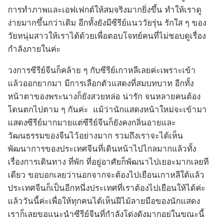
การทำภาพและเอฟเฟกต์ให้สมจริงมากยิ่งขึ้น ทำให้เราดู
ง่ายมากขึ้นกว่าเดิม อีกทั้งยังมีซีรีย์แนววัยรุ่น รักใส ๆ ของ
วัยหนุ่มสาวให้เราได้ด้วยเพื่อตอบโจทย์คนที่ไม่ชอบดูเรื่อง
กำลังภายในค่ะ
วงการซีรีย์จีนก็คล้าย ๆ กับซีรีย์เกาหลีเลยค่ะเพราะเข้า
แล้วออกยากมา มีการเลือกตัวแสดงที่สมบทบาท อีกทั้ง
หน้าตาของพระนางก็ยังสวยหล่อ น่ารัก จนหลายคนต้อง
โดนตกไปตาม ๆ กันค่ะ แม้ว่านักแสดงหน้าใหม่จะเข้ามา
แสดงซีรีย์มากมายแต่ซีรีย์จีนก็ยังคงกลิ่นอายและ
วัฒนธรรมของจีนไว้อย่างมาก รวมถึงเราจะได้เห็น
พัฒนาการของประเทศจีนที่เดินหน้าไปไกลมากแล้วทั้ง
เรื่องการเดินทาง ที่พัก ที่อยู่อาศัยก็พัฒนาไปเยอะมากเลยที
เดียว ขอบอกเลยว่านอกจากจะต้องไปเยือนเกาหลีใต้แล้ว
ประเทศจีนก็เป็นอีกหนึ่งประเทศที่เราต้องไปเยือนให้ได้ค่ะ
แล้ววันนี้ค่ะเพื่อให้ทุกคนได้เห็นฝีไม้ลายมือของนักแสดง
เราก็เลยขอแนะนำซีรีย์จีนที่กำลังโด่งดังมากอยู่ในขณะนี้