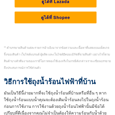
ดูได้ที่ Lazada
ดูได้ที่ Shopee
** คำบรรยายสินค้าแต่ละรายการอ้างอิงมาจากข้อความและเนื้อหาที่แสดงบนแพ็คเกจ
จิ้งของสินค้า เว็บไซต์แบรนด์ ผู้ผลิต และเว็บไซต์อีคอมเมิร์ซที่ขายสินค้า อย่างไรก็ตาม
สินค้าบางตัวทีมงานของเรามีโอกาสลองใช้เองจริงในกรณีดังกล่าวเราจะเขียนบรรยาย
ถึงประสบการณ์การใช้ส่วนตัว
วิธีการใช้ถุงน้ำร้อนไฟฟ้าที่บ้าน
มันเป็นวิธีนี้ง่ายมากที่จะใช้ถุงน้ำร้อนที่บ้านหรือที่อื่น ๆ หาก
ใช้ถุงน้ำร้อนแบบน้ำคุณจะต้องเติมน้ำร้อนลงไปในถุงน้ำร้อน
ก่อนการใช้งาน การใช้งานด้วยถุงน้ำร้อนไฟฟ้านั้นมีข้อได้
เปรียบที่ดีเนื่องจากคุณไม่จำเป็นต้องให้ความร้อนกับน้ำด้วย