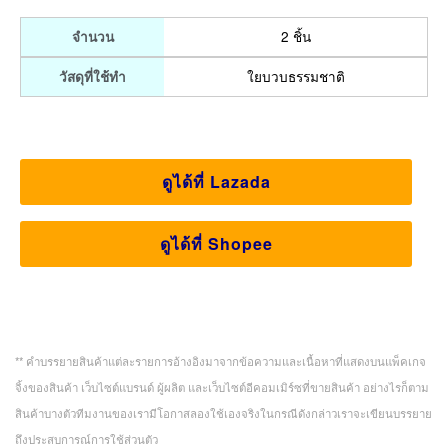
2 ชิ้น
จำนวน
ใยบวบธรรมชาติ
วัสดุที่ใช้ทำ
ดูได้ที่ Lazada
ดูได้ที่ Shopee
** คำบรรยายสินค้าแต่ละรายการอ้างอิงมาจากข้อความและเนื้อหาที่แสดงบนแพ็คเกจ
จิ้งของสินค้า เว็บไซต์แบรนด์ ผู้ผลิต และเว็บไซต์อีคอมเมิร์ซที่ขายสินค้า อย่างไรก็ตาม
สินค้าบางตัวทีมงานของเรามีโอกาสลองใช้เองจริงในกรณีดังกล่าวเราจะเขียนบรรยาย
ถึงประสบการณ์การใช้ส่วนตัว