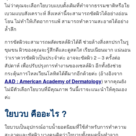
ไม่ว่าคุณจะเลือกใยบวบแบบดั้งเดิมที่ทำจากธรรมชาติหรือใย
เบวมแบบสังเคราะห์ สิ่งเหล่านี้จะสามารถขัดผิวได้อย่างอ่อน
โยน ไม่ทำให้เกิดอาการแพ้ สามารถทำความสะอาดได้อย่าง
ล้ำลึก
การขัดผิวจะสามารถผลัดเซลล์ผิวได้ดี ช่วยล้างสิ่งสกปรกในรู
ขุมขน ผิวของคุณจะรู้สึกดีและดูสดใส เรียบเนียนมาก แน่นอน
ว่าเราควรขัดผิวเป็นประจำค่ะ อาจจะ
ขัดผิว 2 – 3 ครั้งต่อ
สัปดาห์ เพื่อปรับปรุงการทำงานของเซลล์ผิว อีกทั้งยังช่วย
กระตุ้นการไหลเวียนโลหิตได้ดีมากอีกด้วยค่ะ (อ้างอิงจาก
AAD : American Academy of Dermatology
) หากคุณยัง
ไม่มีตัวเลือกใยบวบที่มีคุณภาพ วันนี้เราจะแนะนำให้คุณเอง
ค่ะ
ใยบวบ คืออะไร ?
ใยบวบเป็นอุปกรณ์อาบน้ำยอดนิยมที่ใช้สำหรับการทำความ
สะอาดและขัดผิว บางคนคิดว่าใยบวบทั้งหมดนั้นทำจาก