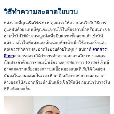
วิธีทำความสะอาดใยบวบ
หลังจากที่คุณเริ่มใช้รังบวบคุณควรให้ความสนใจกับวิธีการ
ดูแลมันด้วย แทนที่คุณจะแขวนไว้ในห้องอาบน้ำหรือบนตะขอ
อาบน้ำให้ใช้ผ้าขนหนูแห้งเพื่อบีบความชื้นออกแล้วเช็ดให้
แห้ง วางไว้ในที่แห้งและเย็นนอกห้องน้ำเมื่อใช้งานเสร็จแล้ว
คุณควรทำความสะอาดใยบวบด้วยในทุก ๆ สัปดาห์
จากการ
ศึกษา
สามารถสรุปได้ว่าการทำความสะอาดใยบวบของคุณ
เป็นประจำด้วยการผสมน้ำเจือจางสารฟอกขาว 10 เปอร์เซ็นต์
อาจลดความเสี่ยงของการปนเปื้อนของแบคทีเรียได้ โดยจุ่ม
มันลงในส่วนผสมเป็นเวลา 5 นาที หลังจากทำความสะอาด
ล้างออกให้สะอาดด้วยน้ำเย็นแล้วเช็ดให้แห้ง ก่อนนำไปวางใน
ที่ที่แห้งและเย็น