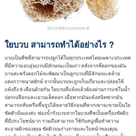
ใยบวบขัดผิวแบบธรรมธาติ
ใยบวบ สามารถทำได้อย่างไร ?
บวบเป็นพืชที่สามารถปลูกได้ในทุกประเทศโดยเฉพาะประเทศ
ที่มีความอบอุ่นบวบมีลักษณะเป็นเถา หลังจากที่ดอกของมัน
บานสะพรั่งดอกไม้จะพัฒนาเป็นลูกบวบที่มีลักษณะคล้าย
แตงกวาขนาดยักษ์ จากนั้นบวบจะถูกเก็บเกี่ยวและปล่อยให้
แห้งถึง 6 เดือนด้วยกัน ใยบวบที่แห้งแล้วต้องผ่านการแช่ในน้ำ
ปอกเปลือกและเอาเมล็ดออก เมื่อพวกมันแห้งสนิทพวกมัน
สามารถหั่นหรือขึ้นรูปได้หลายวิธีก่อนที่พวกเขาจะขายเป็นใย
ขัดตัวนั่นเองค่ะ ฟองน้ำรังบวบจากใยบวบพืชเป็นเครื่องขัดผิว
ที่มีประโยชน์มาก รวมถึงสามารถ ใช้กับสบู่เพื่อทำความ
สะอาดผิวของคุณ ขัดผิวบนร่างกายและใบหน้าของคุณ