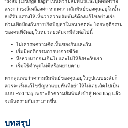
“ธงส้ม (Orange flag)” เป็นความสัมพันธ์และบุคคลที่ร้าย
แรงกว่าธงสีเหลืองค่ะ หากความสัมพันธ์ของคุณอยู่ในขั้น
ธงสีส้มแสดงให้เห็นว่าความสัมพันธ์ต้องแก้ไขอย่างเร่ง
ด่วนเพื่อป้องกันการเกิดปัญหาในอนาคตค่ะ โดยพฤติกรรม
ของคนที่จัดอยู่ในหมวดธงส้มจะมีดังต่อไปนี้
ไม่เคารพความคิดเห็นของกันและกัน
เริ่มมีพฤติกรรมการบงการชีวิต
หึงหวงมากจนเกินไปและไม่ให้อิสระกับเรา
เริ่มใช้คำพูดไม่ดีหรือหยาบคาย
หากคุณพบว่าความสัมพันธ์ของคุณอยู่ในรูปแบบธงส้มก็
ควรจะเริ่มแก้ไขปัญหาแบบทันทีอย่าให้ไม่เลยเถิดไปเป็น
แบบ Red flag เพราะถ้าความสัมพันธ์เข้าสู่ Red flag แล้ว
จะอันตรายกับเรามากขึ้น
บทสรุป