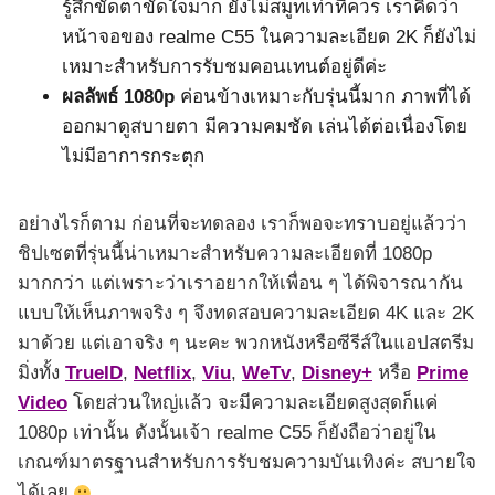
รู้สึกขัดตาขัดใจมาก ยังไม่สมูทเท่าที่ควร เราคิดว่า
หน้าจอของ realme C55 ในความละเอียด 2K ก็ยังไม่
เหมาะสำหรับการรับชมคอนเทนต์อยู่ดีค่ะ
ผลลัพธ์
1080p
ค่อนข้างเหมาะกับรุ่นนี้มาก ภาพที่ได้
ออกมาดูสบายตา มีความคมชัด เล่นได้ต่อเนื่องโดย
ไม่มีอาการกระตุก
อย่างไรก็ตาม ก่อนที่จะทดลอง เราก็พอจะทราบอยู่แล้วว่า
ชิปเซตที่รุ่นนี้น่าเหมาะสำหรับความละเอียดที่ 1080p
มากกว่า แต่เพราะว่าเราอยากให้เพื่อน ๆ ได้พิจารณากัน
แบบให้เห็นภาพจริง ๆ จึงทดสอบความละเอียด 4K และ 2K
มาด้วย แต่เอาจริง ๆ นะคะ พวกหนังหรือซีรีส์ในแอปสตรีม
มิ่งทั้ง
TrueID
,
Netflix
,
Viu
,
WeTv
,
Disney+
หรือ
Prime
Video
โดยส่วนใหญ่แล้ว จะมีความละเอียดสูงสุดก็แค่
1080p เท่านั้น ดังนั้นเจ้า realme C55 ก็ยังถือว่าอยู่ใน
เกณฑ์มาตรฐานสำหรับการรับชมความบันเทิงค่ะ สบายใจ
ได้เลย