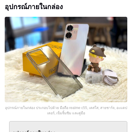
อุปกรณ์ภายในกล่อง
อุปกรณ์ภายในกล่อง ประกอบไปด้วย มือถือ realme c55, เคสใส, สายชาร์จ, อะแดป
เตอร์, เข็มจิ้มซิม และคู่มือ