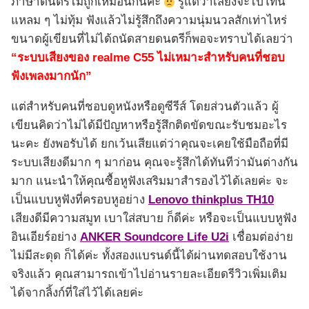
ภาษาดนตรีไม่ถูกเหมือนกันค่ะ
รู้แต่ว่าเสียงจะไปโทน
แหลม ๆ ไม่ทุ้ม ฟังแล้วไม่รู้สึกถึงความนุ่มนวลสักเท่าไหร่
ขนาดผู้เขียนที่ไม่ได้ถนัดสายดนตรีก็พอจะทราบได้เลยว่า
“ระบบเสียงของ realme C55 ไม่เหมาะสำหรับคนที่ชอบ
ฟังเพลงมากนัก”
แต่สำหรับคนที่ชอบดูหนังหรือดูซีรีส์ โดยส่วนตัวแล้ว ผู้
เขียนคิดว่าไม่ได้มีปัญหาหรือรู้สึกติดขัดขณะรับชมอะไร
นะคะ ยังพอรับได้ ยกเว้นเสียแต่ว่าคุณจะเคยใช้มือถือที่มี
ระบบเสียงดีมาก ๆ มาก่อน คุณจะรู้สึกได้ทันทีว่ามันต่างกัน
มาก แนะนำให้คุณซื้อหูฟังเสริมมาสำรองไว้ได้เลยค่ะ จะ
เป็นแบบหูฟังที่ครอบหูอย่าง
Lenovo thinkplus TH10
เสียงดีมีความสมูท เบาใส่สบาย ก็ดีค่ะ หรือจะเป็นแบบหูฟัง
อินเอียร์อย่าง
ANKER Soundcore Life U2i
เชื่อมต่อง่าย
ไม่มีสะดุด ก็ได้ค่ะ ทั้งสองแบรนด์นี้ได้ผ่านทดสอบใช้งาน
จริงแล้ว คุณสามารถเข้าไปอ่านรายละเอียดรีวิวเพิ่มเติม
ได้จากลิ้งก์ที่ใส่ไว้ได้เลยค่ะ