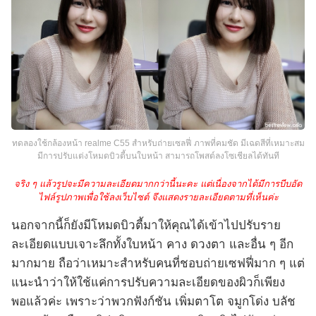
ทดลองใช้กล้องหน้า realme C55 สำหรับถ่ายเซลฟี่ ภาพที่คมชัด มีเฉดสีที่เหมาะสม
มีการปรับแต่งโหมดบิวตี้บนใบหน้า สามารถโพสต์ลงโซเชียลได้ทันที
จริง ๆ แล้วรูปจะมีความละเอียดมากกว่านี้นะคะ แต่เนื่องจากได้มีการบีบอัด
ไฟล์รูปภาพเพื่อใช้ลงเว็บไซต์ จึงแสดงรายละเอียดตามที่เห็นค่ะ
นอกจากนี้ก็ยังมีโหมดบิวตี้มาให้คุณได้เข้าไปปรับราย
ละเอียดแบบเจาะลึกทั้งใบหน้า คาง ดวงตา และอื่น ๆ อีก
มากมาย ถือว่าเหมาะสำหรับคนที่ชอบถ่ายเซฟฟี่มาก ๆ แต่
แนะนำว่าให้ใช้แค่การปรับความละเอียดของผิวก็เพียง
พอแล้วค่ะ เพราะว่าพวกฟังก์ชัน เพิ่มตาโต จมูกโด่ง บลัช