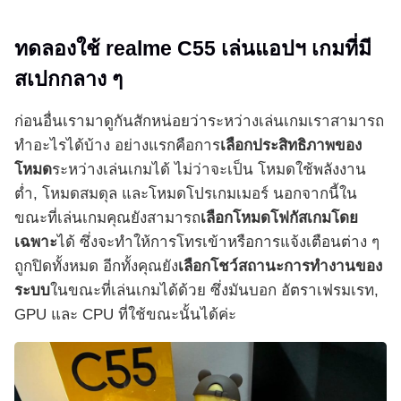
ทดลองใช้ realme C55 เล่นแอปฯ เกมที่มี
สเปกกลาง ๆ
ก่อนอื่นเรามาดูกันสักหน่อยว่าระหว่างเล่นเกมเราสามารถ
ทำอะไรได้บ้าง อย่างแรกคือการ
เลือกประสิทธิภาพของ
โหมด
ระหว่างเล่นเกมได้ ไม่ว่าจะเป็น โหมดใช้พลังงาน
ต่ำ, โหมดสมดุล และโหมดโปรเกมเมอร์ นอกจากนี้ใน
ขณะที่เล่นเกมคุณยังสามารถ
เลือกโหมดโฟกัสเกมโดย
เฉพาะ
ได้ ซึ่งจะทำให้การโทรเข้าหรือการแจ้งเตือนต่าง ๆ
ถูกปิดทั้งหมด อีกทั้งคุณยัง
เลือกโชว์สถานะการทำงานของ
ระบบ
ในขณะที่เล่นเกมได้ด้วย ซึ่งมันบอก อัตราเฟรมเรท,
GPU และ CPU ที่ใช้ขณะนั้นได้ค่ะ