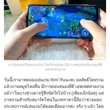
เราได้ทดลองใช้เล่นเกม RoV โดยใช้ realme C55 ภาพสมูทไหลลื่น สนองที่ดี
เอฟเฟคสวยงาม
วันนี้เรามาทดลองเล่นเกม RoV กันนะคะ ผลลัพธ์โดยรวม
แล้วภาพสมูทไหลลื่น มีการตอบสนองที่ดี เอฟเฟคสวยงาม
แม้ว่าในบางช่วงอาจรู้สึกขัดใจไปบ้าง (เพียงเล็กน้อย) แต่
ภาพรวมสำหรับสมาร์ทโฟนในเรทราคานี้ถือว่าช่วยมอบ
ประสบการณ์เล่นเกมได้ยอดเยี่ยมมากค่ะ จริง ๆ แล้ว โดย