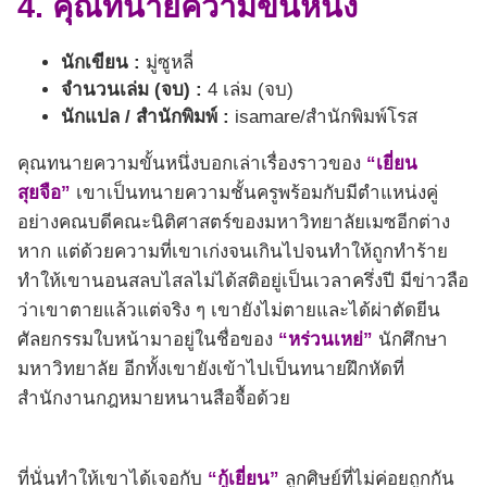
4. คุณทนายความขั้นหนึ่ง
นักเขียน :
มู่ซูหลี่
จำนวนเล่ม (จบ) :
4 เล่ม (จบ)
นักแปล / สำนักพิมพ์ :
isamare/สำนักพิมพ์โรส
คุณทนายความขั้นหนึ่งบอกเล่าเรื่องราวของ
“เยี่ยน
สุยจือ”
เขาเป็นทนายความชั้นครูพร้อมกับมีตำแหน่งคู่
อย่างคณบดีคณะนิติศาสตร์ของมหาวิทยาลัยเมซอีกต่าง
หาก แต่ด้วยความที่เขาเก่งจนเกินไปจนทำให้ถูกทำร้าย
ทำให้เขานอนสลบไสลไม่ได้สติอยู่เป็นเวลาครึ่งปี มีข่าวลือ
ว่าเขาตายแล้วแต่จริง ๆ เขายังไม่ตายและได้ผ่าตัดยีน
ศัลยกรรมใบหน้ามาอยู่ในชื่อของ
“หร่วนเหย่”
นักศึกษา
มหาวิทยาลัย อีกทั้งเขายังเข้าไปเป็นทนายฝึกหัดที่
สำนักงานกฎหมายหนานสือจื้อด้วย
ที่นั่นทำให้เขาได้เจอกับ
“กู้เยี่ยน”
ลูกศิษย์ที่ไม่ค่อยถูกกัน