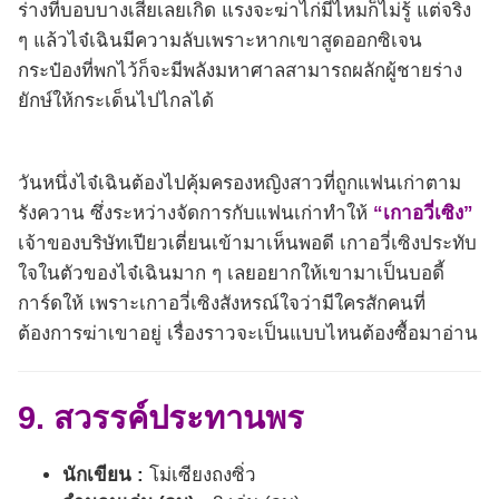
ร่างที่บอบบางเสียเลยเกิด แรงจะฆ่าไก่มีไหมก็ไม่รู้ แต่จริง
ๆ แล้วไจ๋เฉินมีความลับเพราะหากเขาสูดออกซิเจน
กระป๋องที่พกไว้ก็จะมีพลังมหาศาลสามารถผลักผู้ชายร่าง
ยักษ์ให้กระเด็นไปไกลได้
วันหนึ่งไจ๋เฉินต้องไปคุ้มครองหญิงสาวที่ถูกแฟนเก่าตาม
รังควาน ซึ่งระหว่างจัดการกับแฟนเก่าทำให้
“เกาอวี่เซิง”
เจ้าของบริษัทเปียวเตี่ยนเข้ามาเห็นพอดี เกาอวี่เซิงประทับ
ใจในตัวของไจ๋เฉินมาก ๆ เลยอยากให้เขามาเป็นบอดี้
การ์ดให้ เพราะเกาอวี่เซิงสังหรณ์ใจว่ามีใครสักคนที่
ต้องการฆ่าเขาอยู่ เรื่องราวจะเป็นแบบไหนต้องซื้อมาอ่าน
9. สวรรค์ประทานพร
นักเขียน :
โม่เซียงถงซิ่ว