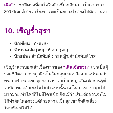
เฉิง”
ราชาปีศาจที่สนใจในตัวเซี่ยเหลียนมาเป็นเวลากว่า
800 ปีเลยทีเดียว เรื่องราวจะเป็นอย่างไรต้องไปติดตามค่ะ
10. เชิญร่ำสุรา
นักเขียน :
ถังจิ่วชิง
จำนวนเล่ม (จบ) :
6 เล่ม (จบ)
นักแปล / สำนักพิมพ์ :
กอหญ้า/สำนักพิมพ์โรส
เชิญร่ำสุราบอกเล่าเรื่องราวของ
“เสิ่นเจ๋อชวน”
เขาเป็นผู้
รอดชีวิตจากการถูกฝังเป็นในหลุมยุบฉาสือและแน่นอนว่า
ครอบครัวของเขาถูกกล่าวหาว่าเป็นกบฏ เสิ่นเจ๋อชวนรู้ดี
ว่าบิดาของตัวเองไม่ได้ทำแบบนั้น แต่ไม่ว่าเขาจะพูดไป
มากมายเท่าไหร่ก็ไม่มีใครเชื่อ ถึงแม้ว่าเสิ่นเจ๋อชวนจะไม่
ได้ทำผิดโดยตรงแต่ด้วยความเป็นลูกเขาก็หลีกเลี่ยง
โทษทัณฑ์ไม่ได้