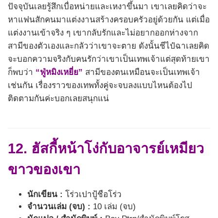
ปัจจุบันเลยรู้สึกเบื่อหน่ายและเหงาขึ้นมา เขาเลยคิดว่าจะ
หาแฟนสักคนมาแต่งงานสร้างครอบครัวอยู่ด้วยกัน แต่เมื่อ
แต่งงานเข้าจริง ๆ เขากลับรักและไม่อยากออกห่างจาก
สามีของตัวเองและกลัวว่าเขาจะตาย ดังนั้นชีไป๋ฉาเลยคิด
จะบอกความจริงกับคนรักว่าเขาเป็นเทพเจ้าแต่สุดท้ายเขา
ก็พบว่า
“ฟู่หมิงเหยี่ย”
สามีของตนเหมือนจะเป็นเทพเจ้า
เช่นกัน เรื่องราวของเทพทั้งคู่จะจบลงแบบไหนต้องไป
ติดตามกันค่ะบอกเลยสนุกแน่
12. ฮัสกี้หน้าโง่กับอาจารย์เหมียว
ขาวของเขา
นักเขียน :
โร่วเปาปู้ชือโร่ว
จำนวนเล่ม (จบ) :
10 เล่ม (จบ)