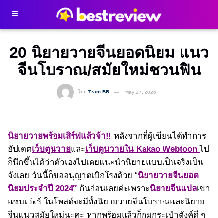
20 นิยายวายจีนยอดนิยม แนว
จีนโบราณ/สมัยใหม่ชวนฟิน
โดย
Team BR
May 27, 2026
นิยายวายพร้อมเสิร์ฟแล้วจ้า!!
หลังจากที่ผู้เขียนได้ทำการ
อัปเดต
เว็บตูนวาย
และ
เว็บตูนวายใน Kakao Webtoon
ไป
ก็นึกขึ้นได้ว่าตัวเองไปเคยแนะนำนิยายแบบเป็นจริงเป็น
จังเลย วันนี้ก็ขออนุญาตเบิกโรงด้วย “
นิยายวายจีนยอด
นิยมประจำปี 2024″
กันก่อนเลยค่ะเพราะ
นิยายจีนแปล
เขา
แซ่บเว่อร์ ในโพสต์จะมีทั้งนิยายวายจีนโบราณและนิยาย
จีนแนวสมัยใหม่นะคะ หากพร้อมแล้วก็กุมกระเป๋าตังค์ดี ๆ