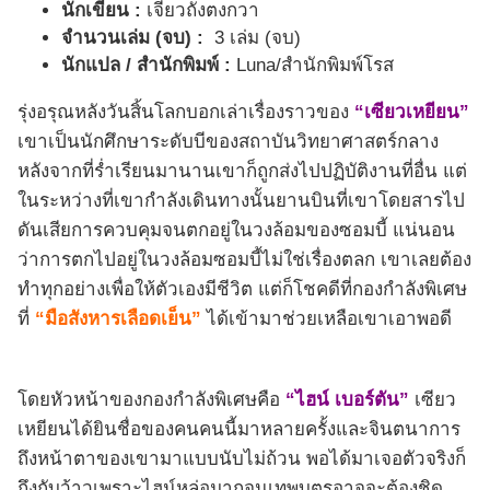
นักเขียน :
เจียวถังตงกวา
จำนวนเล่ม (จบ) :
3 เล่ม (จบ)
นักแปล / สำนักพิมพ์ :
Luna/สำนักพิมพ์โรส
รุ่งอรุณหลังวันสิ้นโลกบอกเล่าเรื่องราวของ
“เซียวเหยียน”
เขาเป็นนักศึกษาระดับบีของสถาบันวิทยาศาสตร์กลาง
หลังจากที่ร่ำเรียนมานานเขาก็ถูกส่งไปปฏิบัติงานที่อื่น แต่
ในระหว่างที่เขากำลังเดินทางนั้นยานบินที่เขาโดยสารไป
ดันเสียการควบคุมจนตกอยู่ในวงล้อมของซอมบี้ แน่นอน
ว่าการตกไปอยู่ในวงล้อมซอมบี้ไม่ใช่เรื่องตลก เขาเลยต้อง
ทำทุกอย่างเพื่อให้ตัวเองมีชีวิต แต่ก็โชคดีที่กองกำลังพิเศษ
ที่
“มือสังหารเลือดเย็น”
ได้เข้ามาช่วยเหลือเขาเอาพอดี
โดยหัวหน้าของกองกำลังพิเศษคือ
“ไฮน์ เบอร์ตัน”
เซียว
เหยียนได้ยินชื่อของคนคนนี้มาหลายครั้งและจินตนาการ
ถึงหน้าตาของเขามาแบบนับไม่ถ้วน พอได้มาเจอตัวจริงก็
ถึงกับว้าวเพราะไฮน์หล่อมากจนเทพบุตรอาจจะต้องชิด