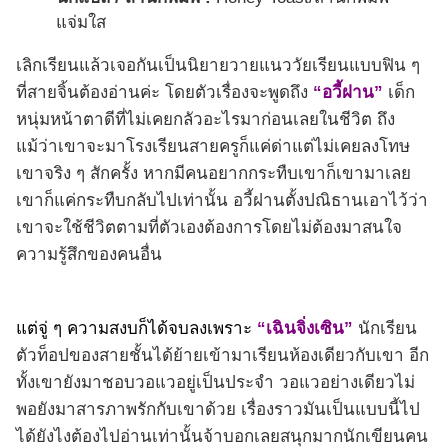
แจ่มใส
เลิกเรียนแล้วเจอกันเป็นนิยายวายแนววัยเรียนแบบฟิน ๆ
ที่สายจิ้นต้องอ่านค่ะ โดยตัวเรื่องจะพูดถึง
“อวี้ฝาน”
เด็ก
หนุ่มหน้าตาดีที่ไม่เคยกลัวอะไรมาก่อนเลยในชีวิต ถึง
แม้ว่าเขาจะมาโรงเรียนสายครูก็แค่ด่าแต่ไม่เคยลงโทษ
เขาจริง ๆ สักครั้ง หากมีคนอยากกระทืบเขาก็เขามาเลย
เขาก็แค่กระทืบกลับไปเท่านั้น อวี้ฝานตั้งปณิธานเอาไว้ว่า
เขาจะใช้ชีวิตตามที่ตัวเองต้องการโดยไม่ต้องมาสนใจ
ความรู้สึกของคนอื่น
แต่จู่ ๆ ความสงบก็ได้จบลงเพราะ
“เฉินจิ่งเซิน”
นักเรียน
ตัวท็อปของสายชั้นได้ย้ายเข้ามาเรียนห้องเดียวกับเขา อีก
ทั้งเขายังมาชอบวอแวอยู่เป็นประจำ วอแวอย่างเดียวไม่
พอยังมาสารภาพรักกับเขาด้วย เรื่องราวมันเป็นแบบนี้ไป
ได้ยังไงต้องไปอ่านเท่านั้นจ้าบอกเลยสนุกมากนักเขียนคน