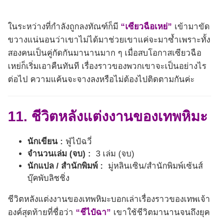
ในระหว่างที่กำลังถูกลงทัณฑ์ก็มี
“เซียวฉือเหย่”
เข้ามาขัด
ขวางแน่นอนว่าเขาไม่ได้มาช่วยเขาแค่จะมาซ้ำเพราะทั้ง
สองคนเป็นคู่กัดกันมานานมาก ๆ เมื่อสบโอกาสเซียวฉือ
เหย่ก็เริ่มเอาคืนทันที เรื่องราวของพวกเขาจะเป็นอย่างไร
ต่อไป ความแค้นจะจางลงหรือไม่ต้องไปติดตามกันค่ะ
11. ชีวิตหลังแต่งงานของเทพหิมะ
นักเขียน :
ฟู่ไป๋ฉวี่
จำนวนเล่ม (จบ) :
3 เล่ม (จบ)
นักแปล / สำนักพิมพ์ :
มู่หลินเซิน/สำนักพิมพ์เซ้นส์
บุ๊คพับลิชชิ่ง
ชีวิตหลังแต่งงานของเทพหิมะบอกเล่าเรื่องราวของเทพเจ้า
องค์สุดท้ายที่ชื่อว่า
“ชีไป๋ฉา”
เขาใช้ชีวิตมานานจนถึงยุค