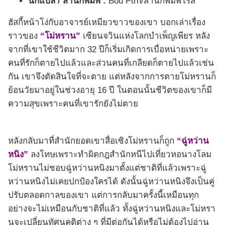
นักแปล / สำนักพิมพ์ :
Bou Ptrn/สำนักพิมพ์โรส
ฮัสกี้หน้าโง่กับอาจารย์เหมียวขาวของเขา บอกเล่าเรื่อง
ราวของ
“
โม่หราน”
เซียนจวินแห่งโลกบำเพ็ญเพียร หลัง
จากที่เขาใช้ชีวิตมาก 32 ปีก็เริ่มเกิดการเบื่อหน่ายเพราะ
คนที่รักก็ตายไปแล้วและส่วนคนที่เกลียดก็ตายไปแล้วเช่น
กัน เขาจึงตัดสินใจที่จะตาย แต่หลังจากการตายโม่หรานก็
ย้อนวัยมาอยู่ในช่วงอายุ 16 ปี ในตอนนั้นชีวิตของเขาก็มี
ความสุขเพราะคนที่เขารักยังไม่ตาย
หลังกลับมาที่สำนักยอดเขาสื่อเซิงโม่หรานก็ถูก
“
ฉู่หว่าน
หนิง”
ลงโทษเพราะทำผิดกฎสำนักหนีไปเที่ยวหอนางโลม
โม่หรานไม่ชอบฉู่หว่านหนิงมาตั้งแต่ชาติที่แล้วเพราะฉู่
หว่านหนิงไม่เคยปกป้องใครได้ ดังนั้นฉู่หว่านหนิงจึงเป็นคู่
ปรับตลอดกาลของเขา แต่การกลับมาครั้งนี้เหมือนทุก
อย่างจะไม่เหมือนกับชาติที่แล้ว ทั้งฉู่หว่านหนิงและโม่หรา
นจะเปลี่ยนทัศนคติต่าง ๆ ที่มีต่อกันได้หรือไม่ต้องไปอ่าน