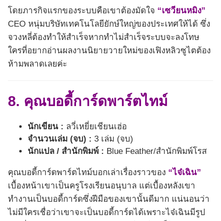
โดยภารกิจแรกของระบบคือเขาต้องมัดใจ
“เซวียนหมิง”
CEO หนุ่มบริษัทเทคโนโลยียักษ์ใหญ่ของประเทศให้ได้ ซึ่ง
จวงหลี่ต้องทำให้สำเร็จหากทำไม่สำเร็จระบบจะลงโทษ
ใครที่อยากอ่านผลงานนิยายวายใหม่ของเฟิงหลิวซูไตต้อง
ห้ามพลาดเลยค่ะ
8. คุณบอดี้การ์ดพาร์ตไทม์
นักเขียน :
ลวี่เหยี่ยเชียนเฮ่อ
จำนวนเล่ม (จบ) :
3 เล่ม (จบ)
นักแปล / สำนักพิมพ์ :
Blue Feather/สำนักพิมพ์โรส
คุณบอดี้การ์ดพาร์ตไทม์บอกเล่าเรื่องราวของ
“ไจ๋เฉิน”
เบื้องหน้าเขาเป็นครูโรงเรียนอนุบาล แต่เบื้องหลังเขา
ทำงานเป็นบอดี้การ์ดซึ่งฝีมือของเขานั้นดีมาก แน่นอนว่า
ไม่มีใครเชื่อว่าเขาจะเป็นบอดี้การ์ดได้เพราะไจ๋เฉินมีรูป