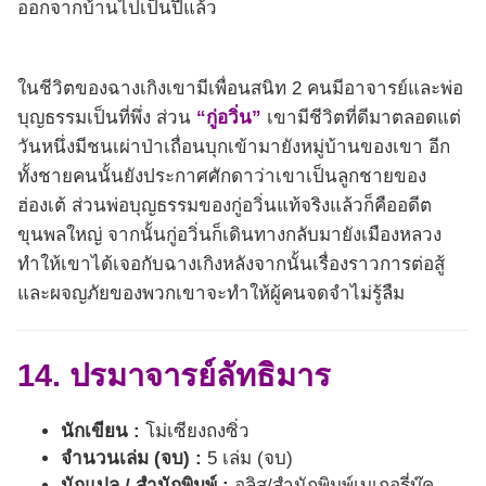
ออกจากบ้านไปเป็นปีแล้ว
ในชีวิตของฉางเกิงเขามีเพื่อนสนิท 2 คนมีอาจารย์และพ่อ
บุญธรรมเป็นที่พึ่ง ส่วน
“กู่อวิ่น”
เขามีชีวิตที่ดีมาตลอดแต่
วันหนึ่งมีชนเผ่าป่าเถื่อนบุกเข้ามายังหมู่บ้านของเขา อีก
ทั้งชายคนนั้นยังประกาศศักดาว่าเขาเป็นลูกชายของ
ฮ่องเต้ ส่วนพ่อบุญธรรมของกู่อวิ่นแท้จริงแล้วก็คืออดีต
ขุนพลใหญ่ จากนั้นกู่อวิ่นก็เดินทางกลับมายังเมืองหลวง
ทำให้เขาได้เจอกับฉางเกิงหลังจากนั้นเรื่องราวการต่อสู้
และผจญภัยของพวกเขาจะทำให้ผู้คนจดจำไม่รู้ลืม
14. ปรมาจารย์ลัทธิมาร
นักเขียน :
โม่เซียงถงซิ่ว
จำนวนเล่ม (จบ) :
5 เล่ม (จบ)
นักแปล / สำนักพิมพ์ :
อลิส/สำนักพิมพ์เบเกอรี่บุ๊ค