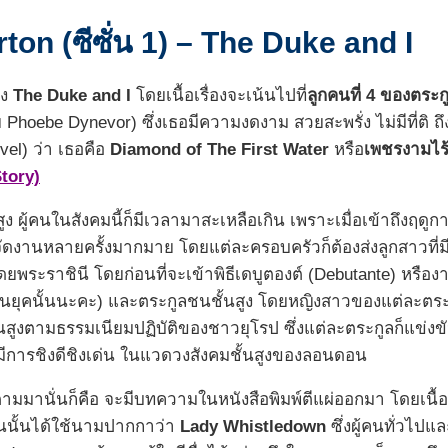
gerton (ซีซั่น 1) – The Duke and I
อง
The Duke and I
โดยเนื้อเรื่องจะเน้นไปที่
ลูกคนที่ 4 ของตระก
 Phoebe Dynevor) ซึ่งเธอมีความงดงาม สวยสะพรั่ง ไม่มีที่ติ 
el) ว่า เธอคือ
Diamond of The First Water
หรือ
เพชรงามไร้
tory)
นสูง ผู้คนในสังคมนี้ก็มีเวลามาสะเหลือเกิน เพราะเมื่อเข้าถึงฤด
ัดงานหลายครั้งมากมาย โดยแต่ละครอบครัวก็ต้องส่งลูกสาวที่ม
ดยพระราชินี โดยก่อนที่จะเข้าพิธีเดบูตองต์ (Debutante) หรือ
่จริงในยุคนั้นนะคะ) และตระกูลชนชั้นสูง โดยหญิงสาวของแต่ละต
นสูงตามธรรมเนียมปฏิบัติของชาวยุโรป ซึ่งแต่ละตระกูลก็แข่งขั
มีการชิงดีชิงเด่น ในแวดวงสังคมชั้นสูงของลอนดอน
่งที่ตามมานั่นก็คือ จะมีบทความในหนังสือพิมพ์ตีแผ่ออกมา โดยเนื
ียนนั้นได้ใช้นามปากกาว่า
Lady Whistledown
ซึ่งผู้คนทั่วไป