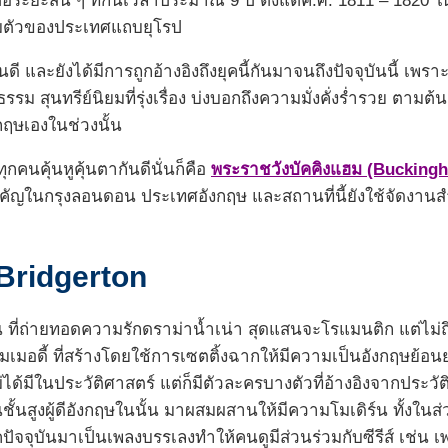
ัวต่อระยะสั้น ๆ ที่กินเวลาประมาณ 9 ปี ตั้งแต่ค.ศ. 1811 – 1820 
เต็มตัวของประเทศแถบยุโรป
กันดี และยังได้มีการถูกอ้างอิงถึงยุคนี้กันมาจนถึงปัจจุบันนี้ เพ
ม สุนทรีย์นิยมที่รุ่งเรื่อง บ่งบอกถึงความมั่งคั่งร่ำรวย ตามต้น
ฤษเองในช่วงนั้น
ุกคนคุ้นหูคุ้นตากันดีนั่นก็คือ
พระราชวังบัคคิงแฮม (Bucking
สำคัญในกรุงลอนดอน ประเทศอังกฤษ และสถานที่นี้ยังใช้จัดงา
Bridgerton
ัน ที่ถ่ายทอดความรักดราม่าน้ำเน่า สุดแสนจะโรแมนติก แต่ไม่ถ
อดี้ ที่สร้างโดยใช้การเซตติ้งฉากให้มีความเป็นอังกฤษย้อนยุคในย
่ได้มีในประวัติศาสตร์ แต่ก็มีตัวละครบางตัวที่อ้างอิงจากประ
นสูงผู้ดีอังกฤษในนั้น มาผสมผสานให้มีความโมเดิร์น ทั้งใน
ปัจจุบันมาเป็นเพลงบรรเลงทำให้คนดูมีส่วนร่วมกับซีรีส์ เช่น