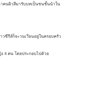
ังนำคนผิวสีมารับบทเป็นชนชั้นนำใน
งราวซีรีส์ก็จะวนเวียนอยู่ในครอบครัว
้หญิง 4 คน โดยประกอบไปด้วย