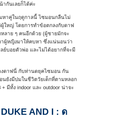
หน้ากันเลยก็ได้ค่ะ
วมหาคู่ในฤดูกาลนี้ ไซมอนกลืนไม่
ติผู้ใหญ่ โดยการทำข้อตกลงกับดาฟ
มหลาย ๆ คนอีกด้วย (ผู้ชายมักจะ
 หาผู้หญิงมาให้คบหา ซึ่งแน่นอนว่า
พลย์บอยตัวพ่อ และไม่ได้อยากที่จะมี
กของดาฟนี่ กับท่านดยุคไซมอน กัน
อนยังมีปมในชีวิตวัยเด็กที่ตามหลอก
+ มีทั้ง indoor และ outdoor น่าจะ
HE DUKE AND I : ด