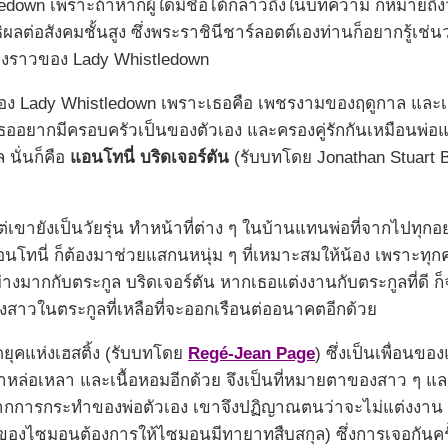
own เพราะถ้าหากผู้ใดมีชื่อได้กล่าวถึงในบทความ ก็หมายถึ
ธิผลต่อสังคมชั้นสูง ซึ่งพระราชินีชาร์ลอตต์เองท่านก็อยากรู้เช่นว
รื่องราวของ Lady Whistledown
มของ Lady Whistledown เพราะเธอคือ เพชรงามของฤดูกาล และเธ
ออยากมีครอบครัวเป็นของตัวเอง และครองคู่รักกันเหมือนพ่อแม่
นั่นก็คือ
แอนโทนี่ บริดเจอร์ตัน
(รับบทโดย Jonathan Stuart B
เขายังเป็นวัยรุ่น ทำหน้าที่ต่าง ๆ ในบ้านแทนพ่อที่จากไปทุกอย่
แอนโทนี่ ก็ต้องมาช่วยแสกนหนุ่ม ๆ ที่เหมาะสมให้น้อง เพราะทุก
งมากกับตระกูล บริดเจอร์ตัน หากเธอแต่งงานกับตระกูลที่ดี ก็
งสาวในตระกูลที่เหลือที่จะออกเรือนต่ออนาคตอีกด้วย
ยุคแห่งเฮสติ้ง (รับบทโดย
Regé-Jean Page
) ซึ่งเป็นเพื่อนข
หล่อเหลา และเนื้อหอมอีกด้วย จึงเป็นที่หมายตาของสาว ๆ แล
ดจากการกระทำของพ่อตัวเอง เขาจึงปฏิญาณตนว่าจะไม่แต่งงา
อของไซมอนต้องการให้ไซมอนมีทายาทสืบสกุล) ซึ่งการเจอกันครั