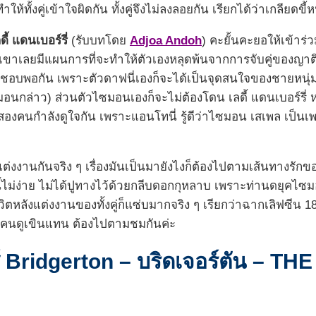
ำให้ทั้งคู่เข้าใจผิดกัน ทั้งคู่จึงไม่ลงลอยกัน เรียกได้ว่าเกลียดขี้
ดี้ แดนเบอร์รี่
(รับบทโดย
Adjoa Andoh
) คะยั้นคะยอให้เข้าร่
เขาเลยมีแผนการที่จะทำให้ตัวเองหลุดพ้นจากการจับคู่ของญา
ู่ชอบพอกัน เพราะตัวดาฟนี่เองก็จะได้เป็นจุดสนใจของชายหนุ่
ไซมอนกล่าว) ส่วนตัวไซมอนเองก็จะไม่ต้องโดน เลดี้ แดนเบอร์รี่
ทั้งสองคนกำลังดูใจกัน เพราะแอนโทนี่ รู้ดีว่าไซมอน เสเพล เป็นเ
องแต่งงานกันจริง ๆ เรื่องมันเป็นมายังไงก็ต้องไปตามเส้นทางรั
ี้ไม่ง่าย ไม่ได้ปูทางไว้ด้วยกลีบดอกกุหลาบ เพราะท่านดยุคไซม
ตหลังแต่งงานของทั้งคู่ก็แซ่บมากจริง ๆ เรียกว่าฉากเลิฟซีน 18 
าคนดูเขินแทน ต้องไปตามชมกันค่ะ
ีส์ Bridgerton – บริดเจอร์ตัน – T