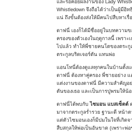
และรอคอยผลงานของ Lady Whistled
Whistledown จึงถือได้ว่าเป็นผู้มีอิท
แน่ ถึงขั้นต้องส่งให้มีคนไปสืบหาเ
ดาฟนี่ เองก็ได้มีชื่ออยู่ในบทควา
ครองของตัวเองในฤดูกาลนี้ เพราะเธ
ไปแล้ว ทำให้พี่ชายคนโตของตระกูล 
ตระกูลบริดเจอร์ตัน แทนพ่อ
แอนโทนี่ต้องดูแลทุกคนในบ้านตั้งแต่
ดาฟนี่ ต้องหาคู่ครอง พี่ชายอย่าง 
แต่งงานของดาฟนี่ มีความสำคัญอย่า
ตันของเธอ และเป็นการปูพรมให้น้อ
ดาฟนี่ได้พบกับ
ไซมอน
แบสเซ็ตต์
ด
มาจากตระกูลร่ำรวย ฐานะดี หน้าตา
แต่ตัวไซมอนเองก็มีปมในใจที่เกิ
สืบสกุลให้พ่อเป็นอันขาด (เพราะพ่