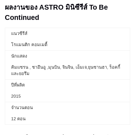
ผลงานของ ASTRO มินิซีรีส์ To Be
Continued
แนวซีรีส์
โรแมนติก คอมเมดี้
นักแสดง
คิมแซรน , ชาอึนอู ,มุนบิน, จินจิน, เอ็มเจ,ยุนซานฮา, ร็อคกี้
และยอรึม
ปีที่ผลิต
2015
จำนวนตอน
12 ตอน