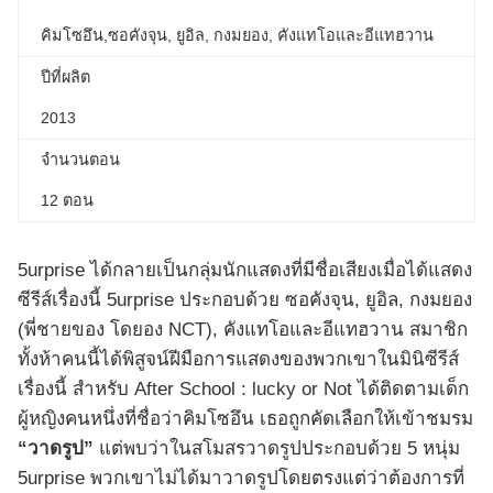
คิมโซอึน,ซอคังจุน, ยูอิล, กงมยอง, คังแทโอและอีแทฮวาน
ปีที่ผลิต
2013
จำนวนตอน
12 ตอน
5urprise ได้กลายเป็นกลุ่มนักแสดงที่มีชื่อเสียงเมื่อได้แสดง
ซีรีส์เรื่องนี้ 5urprise ประกอบด้วย ซอคังจุน, ยูอิล, กงมยอง
(พี่ชายของ โดยอง NCT), คังแทโอและอีแทฮวาน สมาชิก
ทั้งห้าคนนี้ได้พิสูจน์ฝีมือการแสดงของพวกเขาในมินิซีรีส์
เรื่องนี้ สำหรับ After School : lucky or Not ได้ติดตามเด็ก
ผู้หญิงคนหนึ่งที่ชื่อว่าคิมโซอึน เธอถูกคัดเลือกให้เข้าชมรม
“วาดรูป”
แต่พบว่าในสโมสรวาดรูปประกอบด้วย 5 หนุ่ม
5urprise พวกเขาไม่ได้มาวาดรูปโดยตรงแต่ว่าต้องการที่