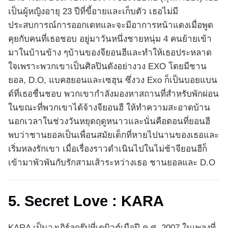
เป็นผู้หญิงอายุ 23 ปีที่ขี้อายและเก็บตัว เธอไม่มี
ประสบการณ์การออกเดทและจะมีอาการหน้าแดงเมื่อพูด
คุยกับคนที่เธอชอบ อยู่มาวันหนึ่งชายหนุ่ม 4 คนย้ายเข้า
มาในบ้านข้าง ๆบ้านของจียอนฮีและทำให้เธอประหลาด
ใจเพราะพวกเขาเป็นศิลปินดังอย่างวง EXO โดยมีชาน
ยอล, D.O, แบคฮยอนและเซฮุน ซึ่งวง Exo ก็เป็นบอยแบน
ด์ที่เธอชื่นชอบ พวกเขากำลังมองหาสถานที่สำหรับพักผ่อน
ในขณะที่พวกเขาได้จ้างจียอนฮี ให้ทำความสะอาดบ้าน
นอกเวลาในช่วงวันหยุดฤดูหนาวและนั่นคือตอนที่ยอนฮี
พบว่าชานยอลเป็นเพื่อนสมัยเด็กที่หายไปนานของเธอและ
เริ่มหลงรักเขา เมื่อเรื่องราวดำเนินไปในไม่ช้าจียอนฮีก็
เข้ามาพัวพันกับรักสามเส้าระหว่างเธอ ชานยอลและ D.O
5. Secret Love : KARA
KARA เป็นวงเกิร์ลกรุ๊ปที่เดบิวต์เมือปี ค.ศ. 2007 ในเพลงที่