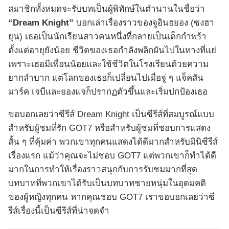
สมาชิกทั้งหมดจะรับบทเป็นผู้พิทักษ์ในตำนานในชื่อว่า
“Dream Knight”
บอกเล่าเรื่องราวของจูอินฮยอง (ซงฮา
ยุน) เธอเป็นนักเรียนสาวคนหนึ่งที่กลายเป็นเด็กกำพร้า
ตั้งแต่อายุยังน้อย ชีวิตของเธอกำลังพลิกผันไปในทางที่แย่
เพราะเธอมีเพื่อนน้อยและใช้ชีวิตในโรงเรียนด้วยความ
ยากลำบาก แต่โลกของเธอก็เปลี่ยนไปเมื่อจู่ ๆ แจ็คสัน
มาร์ค เจบีและยองแจก็ปรากฏตัวขึ้นและเริ่มปกป้องเธอ
ขอบอกเลยว่าซีรีส์ Dream Knight เป็นซีรีส์ที่สมบูรณ์แบบ
สำหรับผู้ชมที่รัก GOT7 หรือสำหรับผู้ชมที่ชอบการแสดง
สั้น ๆ ที่คุ้มค่า พวกเขาทุกคนแสดงได้ดีมากสำหรับมินิซีรีส์
เรื่องแรก แม้ว่าคุณจะไม่ชอบ GOT7 แต่พวกเขาก็ทำได้ดี
มากในการทำให้เรื่องราวสนุกกับการรับชมมากที่สุด
บทบาทที่พวกเขาได้รับเป็นบทบาทชายหนุ่มในอุดมคติ
ของผู้หญิงทุกคน หากคุณชอบ GOT7 เราขอบอกเลยว่าซี
รีส์เรื่องนี้เป็นซีรีส์ที่น่าจดจำ