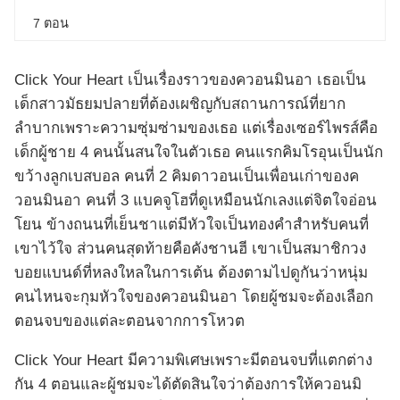
7 ตอน
Click Your Heart เป็นเรื่องราวของควอนมินอา เธอเป็น
เด็กสาวมัธยมปลายที่ต้องเผชิญกับสถานการณ์ที่ยาก
ลำบากเพราะความซุ่มซ่ามของเธอ แต่เรื่องเซอร์ไพรส์คือ
เด็กผู้ชาย 4 คนนั้นสนใจในตัวเธอ คนแรกคิมโรอุนเป็นนัก
ขว้างลูกเบสบอล คนที่ 2 คิมดาวอนเป็นเพื่อนเก่าของค
วอนมินอา คนที่ 3 แบคจูโฮที่ดูเหมือนนักเลงแต่จิตใจอ่อน
โยน ข้างถนนที่เย็นชาแต่มีหัวใจเป็นทองคำสำหรับคนที่
เขาไว้ใจ ส่วนคนสุดท้ายคือคังชานฮี เขาเป็นสมาชิกวง
บอยแบนด์ที่หลงใหลในการเต้น ต้องตามไปดูกันว่าหนุ่ม
คนไหนจะกุมหัวใจของควอนมินอา โดยผู้ชมจะต้องเลือก
ตอนจบของแต่ละตอนจากการโหวต
Click Your Heart มีความพิเศษเพราะมีตอนจบที่แตกต่าง
กัน 4 ตอนและผู้ชมจะได้ตัดสินใจว่าต้องการให้ควอนมิ