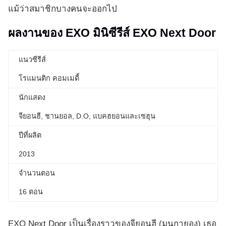
แม้ว่าสมาชิกบางคนจะออกไป
ผลงานของ EXO มินิซีรีส์ EXO Next Door
แนวซีรีส์
โรแมนติก คอมเมดี้
นักแสดง
จียอนฮี, ชานยอล, D.O, แบคฮยอนและเซฮุน
ปีที่ผลิต
2013
จำนวนตอน
16 ตอน
EXO Next Door เป็นเรื่องราวของจียอนฮี (มุนกายอง) เธอ