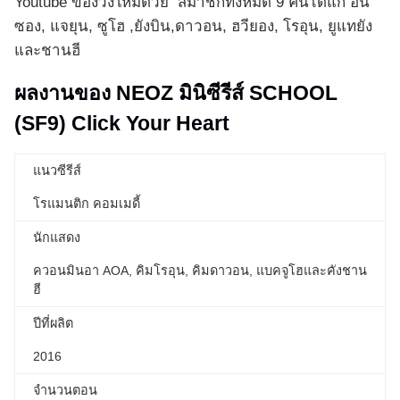
Youtube ของวงใหม่ด้วย สมาชิกทั้งหมด 9 คนได้แก่ อิน
ซอง, แจยุน, ซูโฮ ,ยังบิน,ดาวอน, ฮวียอง, โรอุน, ยูแทยัง
และชานฮี
ผลงานของ NEOZ มินิซีรีส์ SCHOOL
(SF9) Click Your Heart
แนวซีรีส์
โรแมนติก คอมเมดี้
นักแสดง
ควอนมินอา AOA, คิมโรอุน, คิมดาวอน, แบคจูโฮและคังชาน
ฮี
ปีที่ผลิต
2016
จำนวนตอน