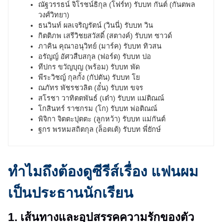
ณัฐวรรธน์ จิโรชน์ธิกุล (โฟร์ท) รับบท กันต์ (กันตพล
วงศ์วิทยา)
ธนวินท์ ผลเจริญรัตน์ (วินนี่) รับบท วิน
กิตติภพ เสรีวิชยสวัสดิ์ (สตางค์) รับบท ซาวด์
ภาคิน คุณาอนุวิทย์ (มาร์ค) รับบท ทิวสน
อรัญญ์ อัศวสืบสกุล (ฟอร์ด) รับบท ปอ
ทีปกร ขวัญบุญ (พร้อม) รับบท พัด
พีระวิชญ์ กุลกั้ง (กัปตัน) รับบท โย
ณภัทร พัชรชวลิต (อั๋น) รับบท ขจร
สโรชา วาทิตตพันธ์ (เต๋า) รับบท แม่ติณณ์
โกสินทร์ ราชกรม (โก) รับบท พ่อติณณ์
พิจิกา จิตตะปุตตะ (ลูกหว้า) รับบท แม่กันต์
ฐกร พรหมสถิตกุล (ล็อตเต้) รับบท พี่ยักษ์
ทำไมถึงต้องดูซีรีส์เรื่อง แฟนผม
เป็นประธานนักเรียน
1. เส้นทางและอุปสรรคความรักของตัว