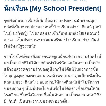
นักเรียน [My School President]
จุดเริ่มต้นของเรื่องนี้เกิดขึ้นมาจากประธานนักเรียนสุด
หล่อที่เป็นหมายปองของคนทั้งโรงเรียนอย่าง ‘ ติณณ์ (เจมี
ไนน์ นรวิชญ์)’ ไปตกหลุมรักเข้ากับหนุ่มหล่อใสเล่นดนตรี
เก่งและเป็นประธานชมรมดนตรีของโรงเรียนอย่าง ‘กันต์
(โฟร์ท ณัฐวรรธน์)’
จากโปรไฟล์ของทั้งสองคนคงดูเหมือนกับว่าความรักครั้งนี้
คงเป็นอะไรที่ไม่ได้ยากสักเท่าไหร่นัก แต่ในความเป็นจริง
แล้วอุปสรรคความรักของคู่นี้ยากไม่ได้แพ้ไปกว่าการขึ้น
ไปจุดสูงสุดของเขาเอเวอเรสต์ เพราะ ผอ. สุดเนี๊ยบซึ่งเป็น
คุณแม่ของ ‘ติณณ์’ มอบหมายให้ทางติณณ์เข้าไปจัดการ
ชมรมต่าง ๆ ที่ไม่มีประโยชน์หรือไม่ได้สร้างชื่อเสียงให้กับ
โรงเรียน ซึ่งหนึ่งในรายชื่อนั้นดันกลายเป็นชมรมดนตรีซึ่ง
มี ‘กันต์’ เป็นประธานชมรมซะอย่างงั้น