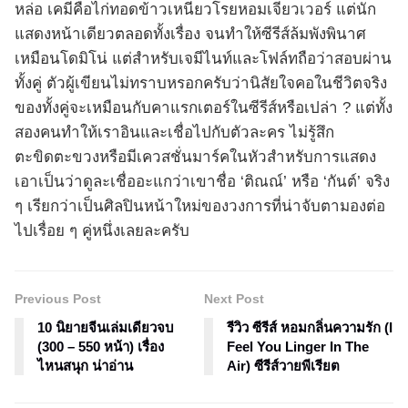
หล่อ เคมีคือไก่ทอดข้าวเหนียวโรยหอมเจียวเวอร์ แต่นัก
แสดงหน้าเดียวตลอดทั้งเรื่อง จนทำให้ซีรีส์ล้มพังพินาศ
เหมือนโดมิโน่ แต่สำหรับเจมีไนท์และโฟล์ทถือว่าสอบผ่าน
ทั้งคู่ ตัวผู้เขียนไม่ทราบหรอกครับว่านิสัยใจคอในชีวิตจริง
ของทั้งคู่จะเหมือนกับคาแรกเตอร์ในซีรีส์หรือเปล่า ? แต่ทั้ง
สองคนทำให้เราอินและเชื่อไปกับตัวละคร ไม่รู้สึก
ตะขิดตะขวงหรือมีเควสชั่นมาร์คในหัวสำหรับการแสดง
เอาเป็นว่าดูละเชื่ออะแกว่าเขาชื่อ ‘ติณณ์’ หรือ ‘กันต์’ จริง
ๆ เรียกว่าเป็นศิลปินหน้าใหม่ของวงการที่น่าจับตามองต่อ
ไปเรื่อย ๆ คู่หนึ่งเลยละครับ
Previous Post
Next Post
10 นิยายจีนเล่มเดียวจบ
รีวิว ซีรีส์ หอมกลิ่นความรัก (I
(300 – 550 หน้า) เรื่อง
Feel You Linger In The
ไหนสนุก น่าอ่าน
Air) ซีรีส์วายพีเรียต