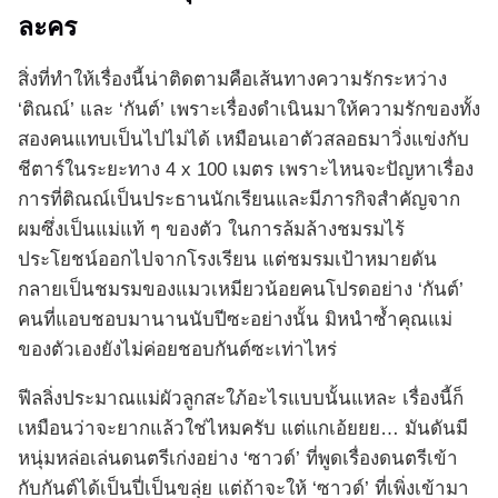
ละคร
สิ่งที่ทำให้เรื่องนี้น่าติดตามคือเส้นทางความรักระหว่าง
‘ติณณ์’ และ ‘กันต์’ เพราะเรื่องดำเนินมาให้ความรักของทั้ง
สองคนแทบเป็นไปไม่ได้ เหมือนเอาตัวสลอธมาวิ่งแข่งกับ
ชีตาร์ในระยะทาง 4 x 100 เมตร เพราะไหนจะปัญหาเรื่อง
การที่ติณณ์เป็นประธานนักเรียนและมีภารกิจสำคัญจาก
ผมซึ่งเป็นแม่แท้ ๆ ของตัว ในการล้มล้างชมรมไร้
ประโยชน์ออกไปจากโรงเรียน แต่ชมรมเป้าหมายดัน
กลายเป็นชมรมของแมวเหมียวน้อยคนโปรดอย่าง ‘กันต์’
คนที่แอบชอบมานานนับปีซะอย่างนั้น มิหนำซ้ำคุณแม่
ของตัวเองยังไม่ค่อยชอบกันต์ซะเท่าไหร่
ฟีลลิ่งประมาณแม่ผัวลูกสะใภ้อะไรแบบนั้นแหละ เรื่องนี้ก็
เหมือนว่าจะยากแล้วใช่ไหมครับ แต่แกเอ้ยยย… มันดันมี
หนุ่มหล่อเล่นดนตรีเก่งอย่าง ‘ซาวด์’ ที่พูดเรื่องดนตรีเข้า
กับกันต์ได้เป็นปี่เป็นขลุ่ย แต่ถ้าจะให้ ‘ซาวด์’ ที่เพิ่งเข้ามา