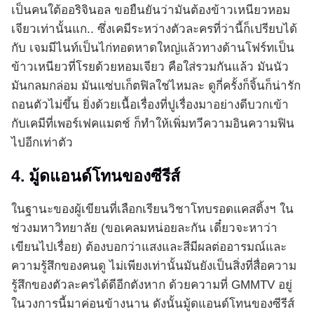
เป็นคนใต้ออริจินอล ขอยืนยันว่ามันต้องข้าวเหนียวหอม
เจียวเท่านั้นแก.. ซึ่งเคมีระหว่างตัวละครที่ว่านี้ก็เปรียบได้
กับ เจมมีไนท์เป็นไก่ทอดหาดใหญ่แล้วทางด้านโฟร์ทเป็น
ข้าวเหนียวที่โรยด้วยหอมเจียว คือใส่รวมกันแล้ว มันนัว
มันกลมกล่อม มันแซ่บเก็ตฟิลใช่ไหมละ ดูกี่ครั้งก็จิ้นก็น่ารัก
ถอนตัวไม่ขึ้น ยิ่งด้วยเนื้อเรื่องที่ปูเรื่องมาอย่างดีบวกเข้า
กับเคมีที่เพอร์เฟคแมตช์ ก็ทำให้เพิ่มทวีความอินความฟิน
ไปอีกเท่าตัว
4. มู้ดแอนด์โทนของซีรีส์
ในฐานะของผู้เขียนที่เลือกเรียนวิชาโทบรอดแคสติ้งฯ ใน
ช่วงมหาวิทยาลัย (ขอเคลมหน่อยละกัน เดี๋ยวจะหาว่า
เขียนไปเรื่อย) ต้องบอกว่าแสงและสีมีผลต่ออารมณ์และ
ความรู้สึกของคนดู ไม่เพียงเท่านั้นมันยังเป็นสิ่งที่สื่อความ
รู้สึกของตัวละครได้ดีอีกตังหาก ด้วยความที่ GMMTV อยู่
ในวงการนี้มาค่อนข้างนาน ดังนั้นมู้ดแอนด์โทนของซีรีส์