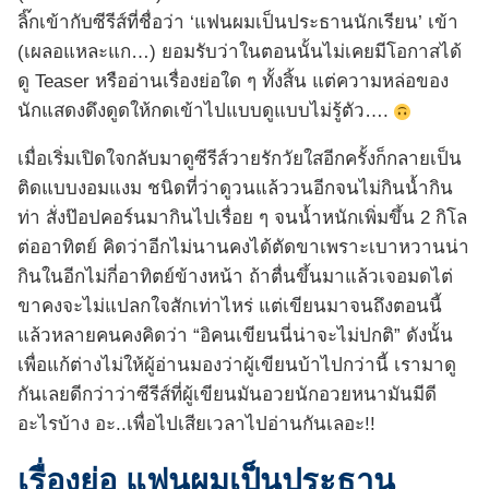
ลิ๊กเข้ากับซีรีส์ที่ชื่อว่า ‘แฟนผมเป็นประธานนักเรียน’ เข้า
(เผลอแหละแก…) ยอมรับว่าในตอนนั้นไม่เคยมีโอกาสได้
ดู Teaser หรืออ่านเรื่องย่อใด ๆ ทั้งสิ้น แต่ความหล่อของ
นักแสดงดึงดูดให้กดเข้าไปแบบดูแบบไม่รู้ตัว….
เมื่อเริ่มเปิดใจกลับมาดูซีรีส์วายรักวัยใสอีกครั้งก็กลายเป็น
ติดแบบงอมแงม ชนิดที่ว่าดูวนแล้ววนอีกจนไม่กินน้ำกิน
ท่า สั่งป๊อปคอร์นมากินไปเรื่อย ๆ จนน้ำหนักเพิ่มขึ้น 2 กิโล
ต่ออาทิตย์ คิดว่าอีกไม่นานคงได้ตัดขาเพราะเบาหวานน่า
กินในอีกไม่กี่อาทิตย์ข้างหน้า ถ้าตื่นขึ้นมาแล้วเจอมดไต่
ขาคงจะไม่แปลกใจสักเท่าไหร่ แต่เขียนมาจนถึงตอนนี้
แล้วหลายคนคงคิดว่า “อิคนเขียนนี่น่าจะไม่ปกติ” ดังนั้น
เพื่อแก้ต่างไม่ให้ผู้อ่านมองว่าผู้เขียนบ้าไปกว่านี้ เรามาดู
กันเลยดีกว่าว่าซีรีส์ที่ผู้เขียนมันอวยนักอวยหนามันมีดี
อะไรบ้าง อะ..เพื่อไปเสียเวลาไปอ่านกันเลอะ!!
เรื่องย่อ แฟนผมเป็นประธาน