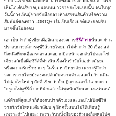
ๆ กับ CG ของอินเดียที่สามารถพังห้องขังด้วยมือเปล่า หรือ
เห็นไก่เดินสี่ขาอยู่บนถนนเยาวราชอะไรแบบนั้น จนในทุก
วันนี้การเห็นผู้ชายจับมือกลางห้างสรรพสินค้าหรือความ
สัมพันธ์ของชาว LGBTQ+ เริ่มเป็นเรื่องปกติและยอมรับ
มากขึ้นในสังคม
เอาเป็นว่าตัวผู้เขียนคืออิแก่ของวงการ
ซีรีส์วาย
นั่นละ ผ่าน
ประสบการณ์การดูซีรีส์วายไทยมาไม่ต่ำกว่า 30 เรื่อง แต่
สิ่งหนึ่งที่ผมเอือมระอาและอยากปิดหน้าจอกลับไปทอดไข่
เจียวแก้เบื่อคือซีรีส์ที่ดำเนินเรื่องในรักวัยใสอย่างมัธยม
หรือความรักซ้ำซาก ๆ ในรั้วมหาวิทยาลัย เพราะรู้สึกว่า
วงการวายไทยยังคงจมปลักกับความจำเจและไม่ก้าวเดิน
ไปสู่อะไรใหม่ ๆ สักที เรียกว่าตั้งปฎิญาณเอาไว้เลยละว่า
“ตรูจะไม่ดูซีรีส์วายที่นักแสดงใส่ชุดนักเรียนอย่างแน่นอน”
แต่ท้ายที่สุดแล้วก็ต้องตบปากตัวเองและแอบไปเปิดซีรีส์
วายรักวัยใสคนเดียวเงียบ ๆ อีกครั้งแบบไม่ให้เพื่อนรู้
(เพราะด่าไปเยอะ) เพราะวันหนึ่งมือของตัวเองก็เผลอไปค