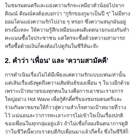
ในชมรมดนตรีและแย่งความรักจะเหมียวตัวน้อยไปจาก
ติณณ์ ติณณ์คงต้องบอกว่า “กูรักของกูมาเป็นปี ๆ” ไม่มีทาง
ยอมโดนแย่งความรักไปง่าย ๆ หรอก ซึ่งความสนุกมันอยู่
ตรงนี้แหละ ให้ความรู้สึกเหมือนแคนดิเดตนายกแย่งกันทำ
คะแนนซื้อใจประชาชน แต่ใครจะซื้อด้วยความสามารถ
หรือซื้อด้วยเงินก็คงต้องไปดูกันในซีรีส์นะจ๊ะ
2. คำว่า ‘เพื่อน’ และ ‘ความสามัคคี’
การดำเนินเรื่องไม่ได้มีเพียงแค่ความรักแบบแฟนเท่านั้น
แต่เส้นเรื่องยังพูดถึงความสัมพันธ์ของเพื่อน ๆ ในวงอีกด้วย
เพราะเป้าหมายของทุกคนในวงคือการเอาชนะรายการ
ใหญ่อย่าง Hot Wave เพื่อกู้ศักดิ์ศรีของชมรมดนตรีและ
ร่วมกันพาชมรมให้ก้าวสู่ความสำเร็จตามเป้าหมายที่วาง
ไว้ แน่นอนละว่าการทะเลาะการไม่เข้าใจเป็นเรื่องปกติ
ของเพื่อนในทุกกลุ่มอยู่แล้ว ถ้าไม่เชื่อก็ลองจินตนาการดูสิ
ว่าในชีวิตนี้พวกเราตบตีกับเพื่อนมาแล้วกี่ครั้ง ซึ่งในซีรีส์ก็