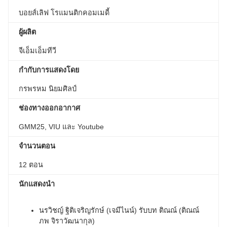
บอยส์เลิฟ โรแมนติกคอมเมดี้
ผู้ผลิต
จีเอ็มเอ็มทีวี
กำกับการแสดงโดย
กรพรหม นิยมศิลป์
ช่องทางออกอากาศ
GMM25, VIU และ Youtube
จำนวนตอน
12 ตอน
นักแสดงนำ
นรวิชญ์ ฐิติเจริญรักษ์ (เจมีไนน์) รับบท ติณณ์ (ติณณ์
ภพ จิราวัฒนากุล)