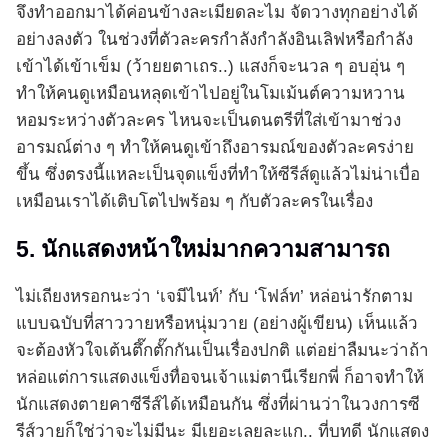
จึงทำออกมาได้ค่อนข้างละเมียดละไม จัดวางทุกอย่างได้
อย่างลงตัว ในช่วงที่ตัวละครกำลังกำลังอินเลิฟหรือกำลัง
เข้าได้เข้าเข็ม (ว้ายยตาเถร..) แสงก็จะนวล ๆ อบอุ่น ๆ
ทำให้คนดูเหมือนหลุดเข้าไปอยู่ในโมเม้นต์ความหวาน
หอมระหว่างตัวละคร ไหนจะเป็นดนตรีที่ใส่เข้ามาช่วง
อารมณ์ต่าง ๆ ทำให้คนดูเข้าถึงอารมณ์ของตัวละครง่าย
ขึ้น ซึ่งตรงนี้แหละเป็นจุดแข็งที่ทำให้ซีรีส์ดูแล้วไม่น่าเบื่อ
เหมือนเราได้เติบโตไปพร้อม ๆ กับตัวละครในเรื่อง
5. นักแสดงหน้าใหม่มากความสามารถ
ไม่เถียงหรอกนะว่า ‘เจมีไนท์’ กับ ‘โฟล์ท’ หล่อน่ารักตาม
แบบฉบับที่สาววายหรือหนุ่มวาย (อย่างผู้เขียน) เห็นแล้ว
จะต้องหัวใจเต้นตึ๊กตั๊กกันเป็นเรื่องปกติ แต่อย่าลืมนะว่าถ้า
หล่อแต่การแสดงแข็งทื่อจนเจ้าแม่ตานีเรียกพี่ ก็อาจทำให้
นักแสดงตายคาซีรีส์ได้เหมือนกัน ซึ่งที่ผ่านว่าในวงการซี
รีส์วายก็ใช่ว่าจะไม่มีนะ มีเยอะเลยละแก.. ที่บทดี นักแสดง