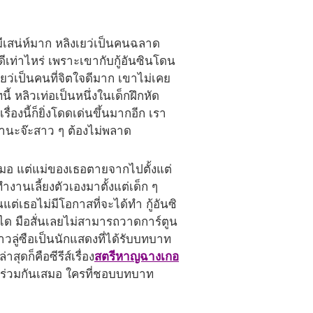
ีเสน่ห์มาก หลิงเยว่เป็นคนฉลาด
เท่าไหร่ เพราะเขากับกู้อันซินโดน
งเยว่เป็นคนที่จิตใจดีมาก เขาไม่เคย
 หลิวเท่อเป็นหนึ่งในเด็กฝึกหัด
องนี้ก็ยิ่งโดดเด่นขึ้นมากอีก เรา
มดานะจ๊ะสาว ๆ ต้องไม่พลาด
สมอ แต่แม่ของเธอตายจากไปตั้งแต่
งานเลี้ยงตัวเองมาตั้งแต่เด็ก ๆ
่เธอไม่มีโอกาสที่จะได้ทำ กู้อันซิ
ได มือสั่นเลยไม่สามารถวาดการ์ตูน
้าวลู่ซือเป็นนักแสดงที่ได้รับบทบาท
ดก็คือซีรีส์เรื่อง
สตรีหาญฉางเกอ
สดงร่วมกันเสมอ ใครที่ชอบบทบาท