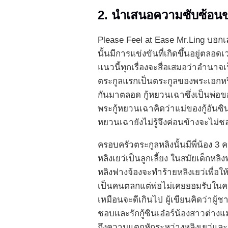
2. นำเสนอความซับซ้อนข
Please Feel at Ease Mr.Ling บอกเล
นั้นมีการแข่งขันที่เกิดขึ้นอยู่ตลอดเ
แนวนี้ทุกเรื่องจะสื่อเสมอว่าอำนาจเ
ตระกูลแรกเป็นตระกูลของพระเอกหรือ
กันมาตลอด กู้หยวนเฉาซึ่งเป็นพ่อของ
พระกู้หยวนเฉาคิดว่าแม่ของกู้อันซิน
หยวนเฉายังไม่รู้จึงค่อนข้างจะไม่
ครอบครัวตระกูลหลิงนั้นมีพี่น้อง 3
หลิงเยว่เป็นลูกเลี้ยง ในสมัยเด็กหล
หลิงฟางจ้องจะทำร้ายหลิงเยว่เพื่อใ
เป็นคนตลกแต่พ่อไม่เคยยอมรับในคว
เหมือนจะดีเกินไป ผู้เขียนคิดว่าผ
ชอบและรักกู้ซินเอ๋อร์น้องสาวต่างแม
ถึงความแตกหักระหว่างหลิงเยว่และหลิ