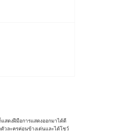
ล็กก็แสดงฝีมือการแสดงออกมาได้ดี
ทุกตัวละครค่อนข้างเด่นและได้โชว์