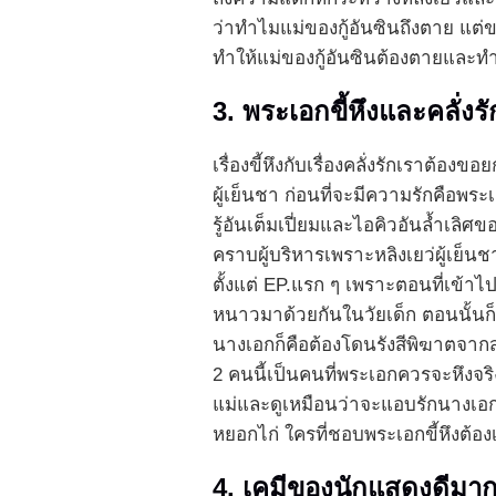
ว่าทำไมแม่ของกู้อันซินถึงตาย แต่ขอ
ทำให้แม่ของกู้อันซินต้องตายและทำ
3. พระเอกขี้หึงและคลั่งร
เรื่องขี้หึงกับเรื่องคลั่งรักเราต
ผู้เย็นชา ก่อนที่จะมีความรักคือพ
รู้อันเต็มเปี่ยมและไอคิวอันล้ำเลิ
คราบผู้บริหารเพราะหลิงเยว่ผู้เย็
ตั้งแต่ EP.แรก ๆ เพราะตอนที่เข้าไ
หนาวมาด้วยกันในวัยเด็ก ตอนนั้นก็
นางเอกก็คือต้องโดนรังสีพิฆาตจาก
2 คนนี้เป็นคนที่พระเอกควรจะหึงจริง
แม่และดูเหมือนว่าจะแอบรักนางเอ
หยอกไก่ ใครที่ชอบพระเอกขี้หึงต้องเรื
4. เคมีของนักแสดงดีมา