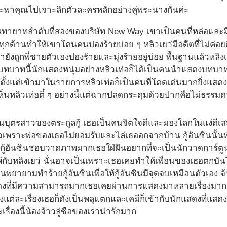
ะพาคุณไปเจาะลึกตัวละครหลักอย่างคู่พระนางกันค่ะ
็นทายาทลำดับที่สองของบริษัท New Way เขาเป็นคนที่หล่อและม
ด้านทำให้เขาโดนคนปองร้ายบ่อย ๆ หลิวเยว่มีอดีตที่ไม่ค่อยดี
ขายังถูกพี่ชายตัวเองปองร้ายและมุ่งร้ายอยู่บ่อย พื้นฐานแล้วหลิ
บทบาทนี้นักแสดงหนุ่มอย่างหลิวเท่อก็ได้เป็นคนนำแสดงบทบาทนี้
้งแต่เข้ามาในรายการหลิวเท่อก็เป็นคนที่โดดเด่นมากยิ่งแสดงเรื่
เห็นหลิวเท่อตี๋ ๆ อย่างนี้แต่ฉากปลดกระดุมด้วยปากคือไม่ธรร
เป็นบุตรสาวของตระกูลกู้ เธอเป็นคนจิตใจดีและมองโลกในแง่ดีเ
วเพราะพ่อของเธอไม่ยอมรับและไล่เธออกจากบ้าน กู้อันซินนั้นทำ
กู้อันซินชอบวาดภาพมากเธอใฝ่ฝันอยากที่จะเป็นนักวาดการ์ตูนแต
กับหลิงเยว่ นั่นอาจเป็นเพราะเธอเคยทำให้เพื่อนของเธอตกบัน
นพยายามทำร้ายกู้อันซินเพื่อให้กู้อันซินมีจุดจบเหมือนตัวเอง จ
งที่มีความสามารถมากเธอเคยผ่านการแสดงมาหลายเรื่องมากล่าสุ
่งแต่ละเรื่องเธอก็ดังเป็นพลุแตกและเคมีก็เข้ากับนักแสดงที่แ
เรื่องนี้น้องจ้าวลู่ซือของเราน่ารักมาก