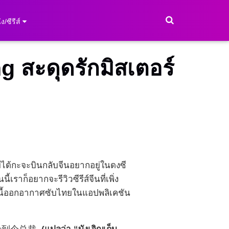
ง/ซีรีส์
ng สะดุดรักมิสเตอร์
่ได้กะจะบินกลับจีนอยากอยู่ในดงซี
เราก็อยากจะรีวิวซีรีส์จีนที่เพิ่ง
ื่องนี้ออกอากาศซับไทยในแอปพลิเคชัน