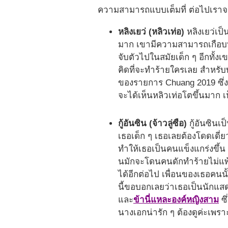
ความสามารถแบบเต็มที่ ต่อไปเราจ
หลิงเยว่ (หลิวเท่อ)
หลิงเยว่เป
มาก เขามีความสามารถเกือบทุก
จับตัวไปในสมัยเด็ก ๆ อีกทั้งเ
คิดที่จะทำร้ายใครเลย สำหรับ
ของรายการ Chuang 2019 ซึ่งตั
จะได้เห็นหลิวเท่อโตขึ้นมาก 
กู้อันซิน (จ้าวลู่ซือ)
กู้อันซิน
เธอเด็ก ๆ เธอเลยต้องโดดเดี่ย
ทำให้เธอเป็นคนแข็งแกร่งขึ้น 
นมักจะโดนคนดักทำร้ายไม่แพ้
ได้อีกต่อไป เพื่อนของเธอคนนั้
นี้ขอบอกเลยว่าเธอเป็นนักแสด
และ
ข้านี่แหละองค์หญิงสาม
ซึ
นางเอกน่ารัก ๆ ต้องดูค่ะเพราะ