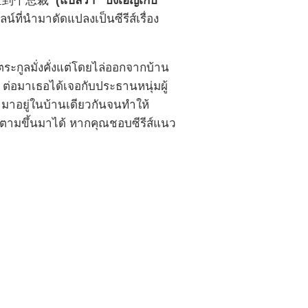
 一不小心捡到个总裁
(แปลว่า “บังเอิญเก็บ
์ที่นำมาดัดแปลงเป็นซีรีส์เรื่อง
นตระกูลมั่งคั่งแต่โดยไล่ออกจากบ้าน
ต่อมาเธอได้เจอกับประธานหนุ่มผู้
ามาอยู่ในบ้านเดียวกันจนทำให้
ติดตามขึ้นมาได้ หากคุณชอบซีรีส์แนว