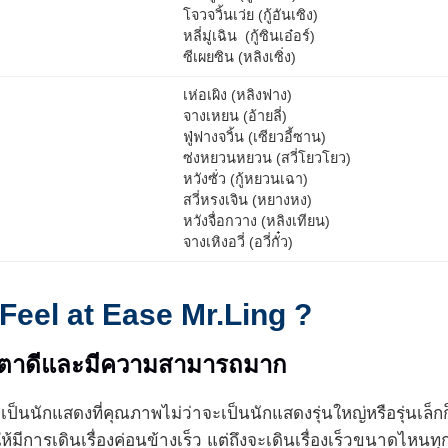
โจวจวิ้นเว่ย (กู้อันเซิง)
หลี่มู่เฉิน (กู้ซินเอ๋อร์)
ซีเผยซิน (หลิงเซิ่ง)
เห่อเผิง (หลิงฟาง)
จางเหยน (อ้ายลี่)
ฟู่ฟางจวิ้น (เซียวอี้ซาน)
ซ่งหยวนหยวน (สวี่โยวโยว)
หวังซั่ว (กู้หยวนเฉา)
สวี่หรงเจิน (หยางหง)
หวังจื่อกวาง (หลิงเทียน)
จางเหิงอวี่ (อวี่กั๋ว)
Feel at Ease Mr.Ling ?
้าตาดีและมีความสามารถมาก
แต่เป็นนักแสดงที่คุณภาพไม่ว่าจะเป็นนักแสดงรุ่นใหญ่หรือรุ่นเ
ห้มีการเดินเรื่องค่อนข้างเร็ว แต่ถึงจะเดินเรื่องเร็วขนาดไหน