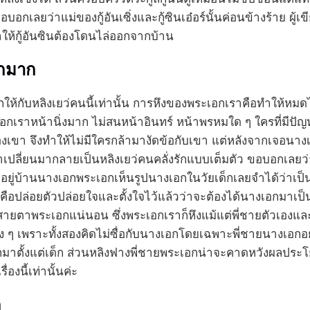
บอกเลยว่าแม่ของกู้อันเซิ่งและกู้ซินเอ๋อร์นั้นค่อนข้างร้าย ผู้
ให้กู้อันซินต้องโดนไล่ออกจากบ้าน
ักมาก
้องขอยกให้กับหลิงเยว่คนนี้เท่านั้น การหึงของพระเอกเราคือทำใ
ระเอกเราหน้านิ่งมาก ไม่สนหน้าอินทร์ หน้าพรหมใด ๆ ใครที่มี
ศของเขา จึงทำให้ไม่มีใครกล้ามางัดข้อกับเขา แต่หลังจากเจอน
นชาเปลี่ยนมากลายเป็นหลิงเยว่คนคลั่งรักแบบเต็มตัว ขอบอกเลยว
ปอยู่บ้านนางเอกพระเอกเห็นรูปนางเอกในวัยเด็กเลยจำได้ว่าเป็น
คือปล่อยตัวปล่อยใจและตั้งใจไว้แล้วว่าจะต้องได้นางเอกมาเป็
สายตาพระเอกแน่นอน ซึ่งพระเอกเราก็หึงแม้แต่พี่ชายตัวเองแล
 ๆ เพราะทั้งสองคิดไม่ซื่อกับนางเอกโดยเฉพาะพี่ชายนางเอกอย่างก
กมาตั้งแต่เด็ก ส่วนหลิงฟางพี่ชายพระเอกน่าจะคาดหวังผลป
่องนี้เท่านั้นค่ะ
ก