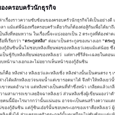
องครอบครัวนักธุรกิจ
่าเรื่องราวความซับซ้อนของครอบครัวนักธุรกิจได้เป็นอย่างดี เพ
วลา แม้แต่พี่น้องหรือครอบครัวเดียวกันก็ต้องต่อสู้กันเพื่อได้มาถึ
ป็นสิ่งที่หอมหวาน ในเรื่องนี้จะแบ่งออกเป็น 2 ตระกูลที่ต้องฟ
ที่เรียกว่า
“ตระกูลหลิง”
ต่อมาเป็นตระกูลของนางเอก
“ตระกูล
กู้อันซินนั้นไม่ชอบหลิงเทียนพ่อของหลิงเยว่เลยแม้แต่น้อย ซึ่
เป็นชู้กับหลิงเทียนพ่อของหลิงเยว่ แต่ทางซีรีส์จะเฉลยในตอนแร
ชอบหน้านางเอกและไม่อยากเห็นหน้าของกู้อันซิน
 คนก็คือ หลิงฟาง หลิงเยว่และหลิงเซิ่ง หลิงฟางนั้นเป็นคนตรง 
ิงฟางได้ผลักหลิงเยว่จนจมน้ำแต่เขารอดมาได้ จึงทำให้หลิงเยว่นั
ห้เขาหมดอำนาจ แต่หลิงฟางเป็นคนที่ทำซึ่งหน้า เกลียดแล้วเกลี
ามสามารถเขาเลยอิจฉาหลิงเยว่ ส่วนหลิงเซิ่งผู้เขียนมองว่าต
ู้ชายคนนี้มีอะไรมากกว่านั้นแน่นอน อาจจะเป็นคนสร้างความแตกแ
่ของกู้อันซิน แต่กู้ซินเอ๋อร์นั้นชอบพระเอกของเราคือหลิงเยว่ ผู
งเซิ่งได้ ส่วนครอบครัวตระกูลกู้นั้นดูเหมือนไม่ซับซ้อนแต่แท้