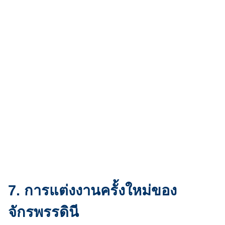
7. การแต่งงานครั้งใหม่ของ
จักรพรรดินี