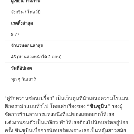
ผู้เขียน/วาดภาพ
จังกรีน / โฟลว์บี
เรตติ้งล่าสุด
9.77
จำนวนตอนล่าสุด
45 (อ่านล่วงหน้าได้ 2 ตอน)
วันที่อัปเดต
ทุก ๆ วันเสาร์
“คู่รักหวานซ่อนเปรี้ยว” เป็นเว็บตูนที่นำเสนอความโรแมน
ติกดราม่าแบบทั่วไป โดยเล่าเรื่องของ
“ชินซูบิน”
รองผู้
จัดการร้านอาหารแห่งหนึ่งที่แม่ของเธออยากให้เธอ
แต่งงานจนตัวเป็นเกลียว ทำให้เธอต้องไปนัดบอร์ดอยู่บ่อย
ครั้ง ชินซูบินเบื่อการนัดบอร์ดเพราะเธอเป็นหญิงสาวสมัย