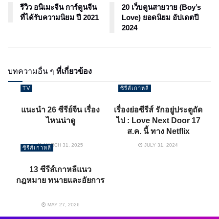
รีวิว อนิเมะจีน การ์ตูนจีน
20 เว็บตูนสายวาย (Boy’s
ที่ได้รับความนิยม ปี 2021
Love) ยอดนิยม อัปเดตปี
2024
บทความอื่น ๆ
ที่เกี่ยวข้อง
TV
ซีรีส์เกาหลี
แนะนำ 26 ซีรีย์จีน เรื่อง
เรื่องย่อซีรีส์ รักอยู่ประตูถัด
ไหนน่าดู
ไป : Love Next Door 17
ส.ค. นี้ ทาง Netflix
MARCH 31, 2025
JULY 31, 2024
ซีรีส์เกาหลี
13 ซีรีส์เกาหลีแนว
กฎหมาย ทนายและอัยการ
MAY 27, 2026