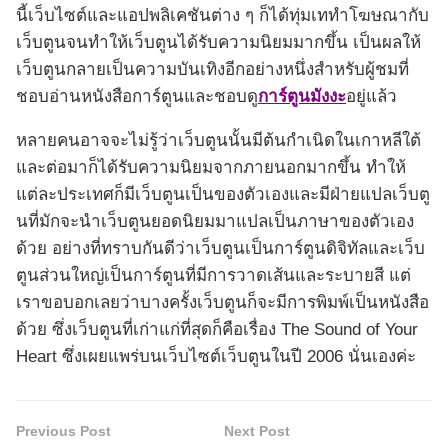
นี้เว็บไซต์และแอปพลิเคชันต่าง ๆ ก็ได้ทุ่มเททำโฆษณากับ
เว็บตูนจนทำให้เว็บตูนได้รับความนิยมมากขึ้น เป็นผลให้
เว็บตูนกลายเป็นความบันเทิงอีกอย่างหนึ่งสำหรับผู้ชมที่
ชอบอ่านหนังสือการ์ตูนและชอบดู
การ์ตูนมังงะ
อยู่แล้ว
หลายคนอาจจะไม่รู้ว่าเว็บตูนนั้นมีต้นกำเนิดในเกาหลีใต้
และต่อมาก็ได้รับความนิยมจากภายนอกมากขึ้น ทำให้
แต่ละประเทศก็มีเว็บตูนเป็นของตัวเองและมีฝ่ายแปลเว็บตู
นที่มักจะนำเว็บตูนยอดนิยมมาแปลเป็นภาษาของตัวเอง
ด้วย อย่างที่ทราบกันดีว่าเว็บตูนเป็นการ์ตูนดิจิทัลและเว็บ
ตูนส่วนใหญ่เป็นการ์ตูนที่มีการวาดเส้นและระบายสี แต่
เราขอบอกเลยว่าบางครั้งเว็บตูนก็จะมีการพิมพ์เป็นหนังสือ
ด้วย ซึ่งเว็บตูนที่เก่าแก่ที่สุดก็คือเรื่อง The Sound of Your
Heart ซึ่งเผยแพร่บนเว็บไซต์เว็บตูนในปี 2006 นั่นเองค่ะ
Previous Post
Next Post