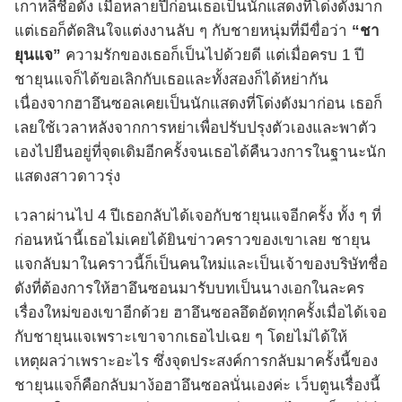
เกาหลีชื่อดัง เมื่อหลายปีก่อนเธอเป็นนักแสดงที่โด่งดังมาก
แต่เธอก็ตัดสินใจแต่งงานลับ ๆ กับชายหนุ่มที่มีขื่อว่า
“ชา
ยุนแจ”
ความรักของเธอก็เป็นไปด้วยดี แต่เมื่อครบ 1 ปี
ชายุนแจก็ได้ขอเลิกกับเธอและทั้งสองก็ได้หย่ากัน
เนื่องจากฮาอึนซอลเคยเป็นนักแสดงที่โด่งดังมาก่อน เธอก็
เลยใช้เวลาหลังจากการหย่าเพื่อปรับปรุงตัวเองและพาตัว
เองไปยืนอยู่ที่จุดเดิมอีกครั้งจนเธอได้คืนวงการในฐานะนัก
แสดงสาวดาวรุ่ง
เวลาผ่านไป 4 ปีเธอกลับได้เจอกับชายุนแจอีกครั้ง ทั้ง ๆ ที่
ก่อนหน้านี้เธอไม่เคยได้ยินข่าวคราวของเขาเลย ชายุน
แจกลับมาในคราวนี้ก็เป็นคนใหม่และเป็นเจ้าของบริษัทชื่อ
ดังที่ต้องการให้ฮาอึนซอนมารับบทเป็นนางเอกในละคร
เรื่องใหม่ของเขาอีกด้วย ฮาอึนซอลอึดอัดทุกครั้งเมื่อได้เจอ
กับชายุนแจเพราะเขาจากเธอไปเฉย ๆ โดยไม่ได้ให้
เหตุผลว่าเพราะอะไร ซึ่งจุดประสงค์การกลับมาครั้งนี้ของ
ชายุนแจก็คือกลับมาง้อฮาอึนซอลนั่นเองค่ะ เว็บตูนเรื่องนี้