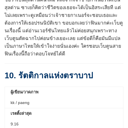
สุลต่าน ซาเยก็คิดว่าชีวิตของเธอจะได้เป็นอิสระเสียที แต่
ไม่เลยเพราะดูเหมือนว่าเจ้าชายกาเนอร์จะชอบเธอและ
ต้องการให้เธอปรนนิบัติเขา ขอบอกเลยว่าฟินมากค่ะเว็บตู
นเรื่องนี้ แต่อ่านเวอร์ชันไทยแล้วไม่ค่อยสนุกเพราะทาง
เว็บตูนตัดฉากไปค่อนข้างเยอะเลย แต่ข้อดีก็คือมันมีแปล
เป็นภาษาไทยให้เข้าใจง่ายนั่นเองค่ะ ใครชอบเว็บตูนสาย
ฟินเรื่องนี้ถือว่าตอบโจทย์ได้ดี
10. รัตติกาลแห่งตราบาป
ผู้เขียน/วาดภาพ
kk / paeng
เรตติ้งล่าสุด
9.16