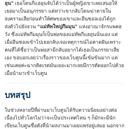
อุน”
เธอโดนกีแฮอุนจับได้ว่าเป็นผู้หญิงเขาเลยเสนอให้
เธอมาเป็นอนุภรรยา แต่ทว่าเขากลับโดนฆ่าตายใน
สงครามเสียก่อนทำให้ศพของเขาและอึนซอลเองได้ถูก
ส่งตัวไปยังจวน
“แม่ทัพใหญ่กึมมุน”
แห่งอาณาจักรแพคฮ
วัง ซึ่งแม่ทัพกึมมุนก็เป็นพ่อของแม่ทัพกีแฮอุนนั่นเอง แต่
เมื่ออึนซอลเข้าไปเธอกลับเจอเหตุการณ์ไม่คาดฝันเพราะ
คนที่ได้ชื่อว่าเป็นพ่อสามีกลับอยากได้เธอเป็นภรรยาเสีย
เอง ขอบอกเลยว่าเรื่องราวของเว็บตูนนี้เข้มข้นมาก แต่
เช่นเคยค่ะฉากติดเรตมันเยอะมากเลยมีการตัดออกไปด้วย
เมื่อนำมาเข้าเว็บตูน
บทสรุป
ในช่วงหลายปีที่ผ่านมาเว็บตูนได้รับความนิยมอย่างต่อ
เนื่องไปทั่วโลกไม่ว่าจะเป็นประเทศไหน ๆ ก็มักจะมีนัก
เขียนเว็บตูนชื่อดังที่นำผลงานมาเผยแพร่อยู่เสมอ นอกจาก