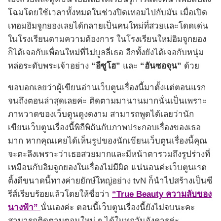
โฉมโดยใช้เวลาทั้งหมดในช่วงปิดเทอมไปกับมัน เมื่อเปิด
เทอมอิมจูกยองเลยได้กลายเป็นคนใหม่ที่สวยและโดดเด่น
ในโรงเรียนตามความต้องการ ในโรงเรียนใหม่อิมจูกยอง
ก็ได้เจอกับเพื่อนใหม่ที่ไม่บูลลี่เธอ อีกทั้งยังได้เจอกับหนุ่ม
หล่อระดับพระเจ้าอย่าง
“อีซูโฮ”
และ
“ฮันซอจุน”
ด้วย
ขอบอกเลยว่าผู้เขียนอ่านเว็บตูนเรื่องนี้มาตั้งแต่ตอนแรก
จนถึงตอนล่าสุดเลยค่ะ ติดตามมานานมากนั่นเป็นเพราะ
ภาพวาดของเว็บตูนดูงดงาม สามารถพูดได้เลยว่านัก
เขียนเว็บตูนเรื่องนี้พิถีพิถันกับภาพประกอบเรื่องของเธอ
มาก หากคุณเคยได้เห็นรูปของนักเขียนเว็บตูนเรื่องนี้คุณ
จะตะลึงเพราะว่าเธอสวยมากและมีหน้าตารวมถึงรูปร่างที่
เหมือนกับอิมจูกยองในเรื่องไม่มีผิด แน่นอนค่ะเว็บตูนเรต
ติ้งดีขนาดนี้ทางค่ายยักษ์ใหญ่อย่าง tvN ก็นำไปสร้างเป็นซี
รีส์เรียบร้อยแล้วโดยให้ชื่อว่า
“True Beauty ความลับของ
นางฟ้า”
นั่นเองค่ะ ตอนนี้เว็บตูนเรื่องนี้ยังไม่จบนะคะ
สามารถติดตามตอนใหม่ ๆ ได้ในทุกวันอังคารค่ะ