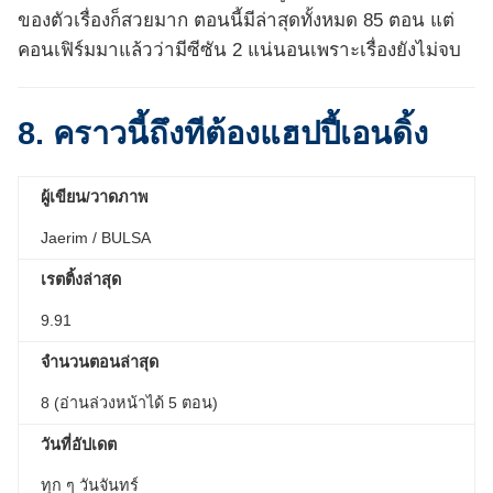
ของตัวเรื่องก็สวยมาก ตอนนี้มีล่าสุดทั้งหมด 85 ตอน แต่
คอนเฟิร์มมาแล้วว่ามีซีซัน 2 แน่นอนเพราะเรื่องยังไม่จบ
8. คราวนี้ถึงทีต้องแฮปปี้เอนดิ้ง
ผู้เขียน/วาดภาพ
Jaerim / BULSA
เรตติ้งล่าสุด
9.91
จำนวนตอนล่าสุด
8 (อ่านล่วงหน้าได้ 5 ตอน)
วันที่อัปเดต
ทุก ๆ วันจันทร์