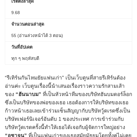
เรตติ้งล่าสุด
9.68
จำนวนตอนล่าสุด
55 (อ่านล่วงหน้าได้ 3 ตอน)
วันที่อัปเดต
ทุก ๆ พฤหัสบดี
“รีเทิร์นกันไหมยัยแฟนเก่า” เป็นเว็บตูนที่สายรีเทิร์นต้อง
อ่านค่ะ เว็บตูนเรื่องนี้นำเสนอเรื่องราวความรักสามเส้า
ของ
“ฮันนาบม”
ที่เป็นหัวหน้าทีมของบริษัทฮันบมดอร์ล็อก
ซึ่งเป็นบริษัทของพ่อของเธอ เธอต้องการให้บริษัทของเธอ
ก้าวหน้าเธอเลยเข้าร่วมเซ็นสัญญากับบริษัทวู้ดเรดซึ่งเป็น
บริษัทเฟอร์นิเจอร์อันดับ 1 ของประเทศ การเข้าร่วมกับ
บริษัทวู้ดเรดครั้งนี้ทำให้เธอได้เจอกับผู้จัดการใหญ่อย่าง
“อูชาจุน”
ที่เป็นแฟนเก่าของเธอสมัยมัธยมโดยทั้งคู่ไม่เคย