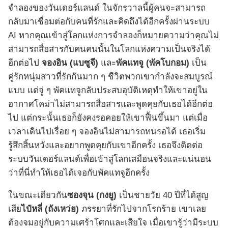
จำลองของวันเดอร์แลนด์ ในจักรวาลนี้ผู้คนจะสามารถ
กลับมาเชื่อมต่อกับคนที่รักและคิดถึงได้อีกครั้งผ่านระบบ
AI หากคุณเข้าสู่โลกแห่งการจำลองก็หมายความว่าคุณไม่
สามารถสื่อสารกับคนคนนั้นในโลกแห่งความเป็นจริงได้
อีกต่อไป
จองอิน (แบซูจี)
และ
พัคแทจู (พัคโบกอม)
เป็น
คู่รักหนุ่มสาวที่รักกันมาก ๆ ชีวิตพวกเขากำลังจะสมบูรณ์
แบบ แต่จู่ ๆ พัคแทจูกลับประสบอุบัติเหตุทำให้เขาอยู่ใน
อากาศโคม่าไม่สามารถสื่อสารและพูดคุยกับเธอได้อีกต่อ
ไป แต่กระนั้นเธอก็ยังคงรอคอยให้เขาฟื้นขึ้นมา แต่เมื่อ
เวลาเดินไปเรื่อย ๆ จองอินไม่สามารถทนรอได้ เธอเริ่ม
รู้สึกสิ้นหวังและอยากพูดคุยกับเขาอีกครั้ง เธอจึงติดต่อ
ระบบวันเดอร์แลนด์เพื่อเข้าสู่โลกเสมือนจริงและแน่นอน
ว่าที่นี่ทำให้เธอได้เจอกับพัคแทจูอีกครั้ง
ในขณะเดียวกัน
ซองจุน (กงยู)
เป็นชายวัย 40 ปีที่ได้สูญ
เสีย
ไป๋หลี่ (ถังเหว่ย)
ภรรยาที่รักไปจากโรกร้าย เขาเลย
ต้องจมอยู่กับความเศร้าโศกและเสียใจ เมื่อเขารู้ว่ามีระบบ