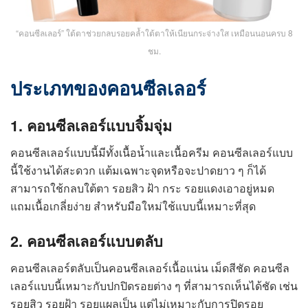
“คอนซีลเลอร์” ใต้ตาช่วยกลบรอยคล้ำใต้ตาให้เนียนกระจ่างใส เหมือนนอนครบ 8
ชม.
ประเภทของคอนซีลเลอร์
1. คอนซีลเลอร์แบบจิ้มจุ่ม
คอนซีลเลอร์แบบนี้มีทั้งเนื้อน้ำและเนื้อครีม คอนซีลเลอร์แบบ
นี้ใช้งานได้สะดวก แต้มเฉพาะจุดหรือจะปาดยาว ๆ ก็ได้
สามารถใช้กลบใต้ตา รอยสิว ฝ้า กระ รอยแดงเอาอยู่หมด
แถมเนื้อเกลี่ยง่าย สำหรับมือใหม่ใช้แบบนี้เหมาะที่สุด
2. คอนซีลเลอร์แบบตลับ
คอนซีลเลอร์ตลับเป็นคอนซีลเลอร์เนื้อแน่น เม็ดสีชัด คอนซีล
เลอร์แบบนี้เหมาะกับปกปิดรอยต่าง ๆ ที่สามารถเห็นได้ชัด เช่น
รอยสิว รอยฝ้า รอยแผลเป็น แต่ไม่เหมาะกับการปิดรอย