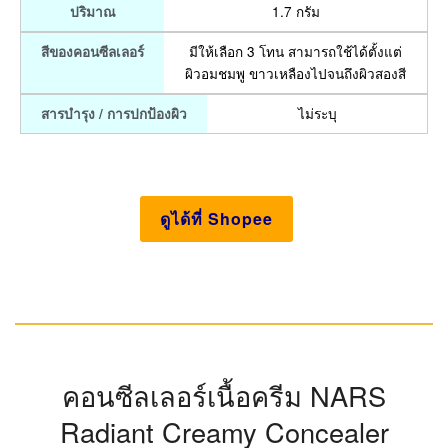
1.7 กรัม
ปริมาณ
มีให้เลือก 3 โทน สามารถใช้ได้ตั้งแต่
สีของคอนซีลเลอร์
ผิวอมชมพู ขาวเหลืองไปจนถึงผิวสองสี
ไม่ระบุ
สารบำรุง / การปกป้องผิว
ดูได้ที่ Shopee
คอนซีลเลอร์เนื้อครีม NARS
Radiant Creamy Concealer