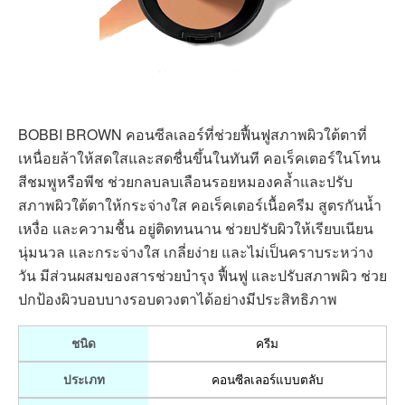
BOBBI BROWN คอนซีลเลอร์ที่ช่วยฟื้นฟูสภาพผิวใต้ตาที่
เหนื่อยล้าให้สดใสและสดชื่นขึ้นในทันที คอเร็คเตอร์ในโทน
สีชมพูหรือพีช ช่วยกลบลบเลือนรอยหมองคล้ำและปรับ
สภาพผิวใต้ตาให้กระจ่างใส คอเร็คเตอร์เนื้อครีม สูตรกันน้ำ
เหงื่อ และความชื้น อยู่ติดทนนาน ช่วยปรับผิวให้เรียบเนียน
นุ่มนวล และกระจ่างใส เกลี่ยง่าย และไม่เป็นคราบระหว่าง
วัน มีส่วนผสมของสารช่วยบำรุง ฟื้นฟู และปรับสภาพผิว ช่วย
ปกป้องผิวบอบบางรอบดวงตาได้อย่างมีประสิทธิภาพ
ครีม
ชนิด
คอนซีลเลอร์แบบตลับ
ประเภท