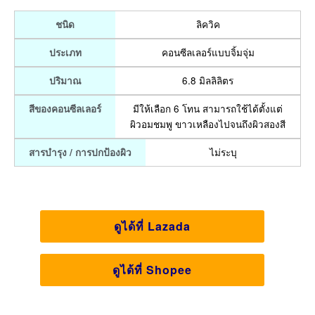
ลิควิค
ชนิด
คอนซีลเลอร์แบบจิ้มจุ่ม
ประเภท
6.8 มิลลิลิตร
ปริมาณ
มีให้เลือก 6 โทน สามารถใช้ได้ตั้งแต่
สีของคอนซีลเลอร์
ผิวอมชมพู ขาวเหลืองไปจนถึงผิวสองสี
ไม่ระบุ
สารบำรุง / การปกป้องผิว
ดูได้ที่ Lazada
ดูได้ที่ Shopee