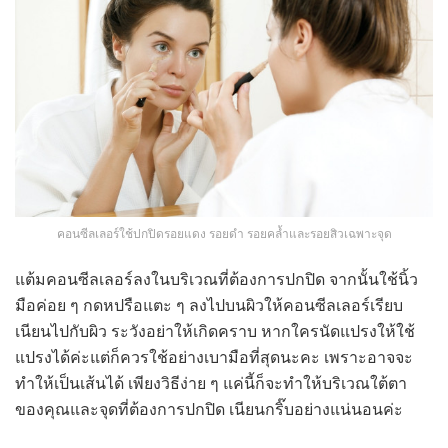
คอนซีลเลอร์ใช้ปกปิดรอยแดง รอยดำ รอยคล้ำและรอยสิวเฉพาะจุด
แต้มคอนซีลเลอร์ลงในบริเวณที่ต้องการปกปิด จากนั้นใช้นิ้ว
มือค่อย ๆ กดหปรือแตะ ๆ ลงไปบนผิวให้คอนซีลเลอร์เรียบ
เนียนไปกับผิว ระวังอย่าให้เกิดคราบ หากใครนัดแปรงให้ใช้
แปรงได้ค่ะแต่ก็ควรใช้อย่างเบามือที่สุดนะคะ เพราะอาจจะ
ทำให้เป็นเส้นได้
เพียงวิธีง่าย ๆ แค่นี้ก็จะทำให้บริเวณใต้ตา
ของคุณและจุดที่ต้องการปกปิด เนียนกริ๊บอย่างแน่นอนค่ะ