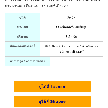
ยาวนานและติดทนมาก ๆ เลยทีเดียวค่ะ
ลิควิค
ชนิด
คอนซีลเลอร์แบบจิ้มจุ่ม
ประเภท
6.2 กรัม
ปริมาณ
มีให้เลือก 2 โทน สามารถใช้ได้กับขาว
สีของคอนซีลเลอร์
เหลืองและผิวสองสี
ไม่ระบุ
สารบำรุง / การปกป้องผิว
ดูได้ที่ Lazada
ดูได้ที่ Shopee