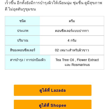
เร็วขึ้น อีกทั้งยังมีการบำรุงผิวให้เนียนนุ่ม ชุ่มชื่น ดูมีสุขภาพ
ดี ไม่อุดตันรูขุมขน
ครีม
ชนิด
คอนซีลเลอร์แบบปากกา
ประเภท
4 กรัม
ปริมาณ
02 เหมาะสำหรับผิวขาว
สีของคอนซีลเลอร์
Tea Tree Oil , Flower Extract
สารบำรุง / การปกป้องผิว
และ Rosmarinus
ดูได้ที่ Lazada
ดูได้ที่ Shopee