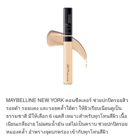
MAYBELLINE NEW YORK คอนซีลเลอร์ ช่วยปกปิดรอยสิว
รอยดำ รอยแดง และรอยคล้ำใต้ตา ให้ผิวเรียบเนียนดูเป็น
ธรรมชาติ มีให้เลือก 6 เฉดสี เหมาะสำหรับทุกโทนสีผิว เนื้อ
เนียนเกลี่ยง่าย ไม่ผสมน้ำมัน แต่ไม่เป็นคราบ ช่วยปกปิดรอย
หมองคล้ำ อำพรางจุดบกพร่อง เข้ากับทุกโทนสีผิว