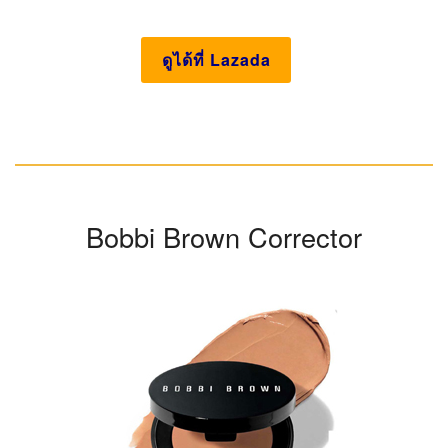
ดูได้ที่ Lazada
Bobbi Brown Corrector