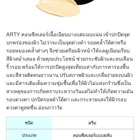
ARTY คอนซีลเลอร์เนื้อเนียนบางแต่แนบแน่น เข้าปกปิดจุด
บกพร่องของผิว ไม่ว่าจะเป็นจุดด่างดำ รอยคล้ำใต้ตาหรือ
รอยหมองคล้ำต่างๆ จึงช่วยเตรียมผิวหน้าให้แลดูเนียนเรียบ
สีผิวสม่ำเสมอ ด้วยคุณประโยชน์ ช่วยกระชับผิวและลบเลือน
ริ้วรอย พร้อมให้การปกปิดสูงสุดเทียบเท่ากับการทารองพื้น
และสีสวยติดทนยาวนาน ปรับสภาพผิวและเกลี่ยง่ายลงบนผิว
และมีสารเติมเต็มความชุ่มชื้นเพื่อให้ผิวไม่แห่งกร้านซึ่งเป็น
สาเหตุของการเกิดคราบระหว่างวันแต่ไม่ทำให้เกิดความมัน
รอบดวงตา ปกปิดรอยดำใต้ตา และกระจายแสงให้ผิวรอบ
ดวงตาดูสดชื่น อ่อนกว่าวัย
ครีม
ชนิด
คอนซีลเลอร์แบบตลับ
ประเภท