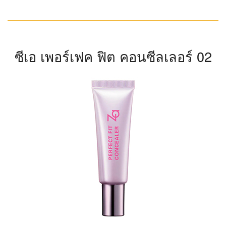
ซีเอ เพอร์เฟค ฟิต คอนซีลเลอร์ 02