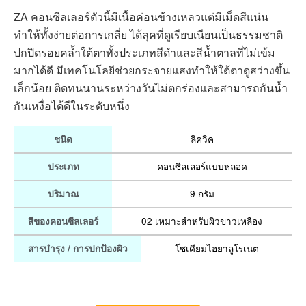
ZA คอนซีลเลอร์ตัวนี้มีเนื้อค่อนข้างเหลวแต่มีเม็ดสีแน่น
ทำให้ทั้งง่ายต่อการเกลี่ย ได้ลุคที่ดูเรียบเนียนเป็นธรรมชาติ
ปกปิดรอยคล้ำใต้ตาทั้งประเภทสีดำและสีน้ำตาลที่ไม่เข้ม
มากได้ดี มีเทคโนโลยีช่วยกระจายแสงทำให้ใต้ตาดูสว่างขึ้น
เล็กน้อย ติดทนนานระหว่างวันไม่ตกร่องและสามารถกันน้ำ
กันเหงื่อได้ดีในระดับหนึ่ง
ลิควิค
ชนิด
คอนซีลเลอร์แบบหลอด
ประเภท
9 กรัม
ปริมาณ
02 เหมาะสำหรับผิวขาวเหลือง
สีของคอนซีลเลอร์
โซเดียมไฮยาลูโรเนต
สารบำรุง / การปกป้องผิว