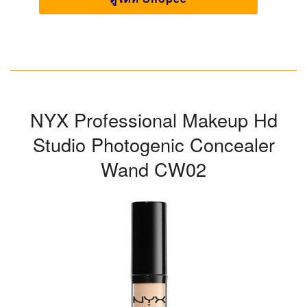
NYX Professional Makeup Hd
Studio Photogenic Concealer
Wand CW02