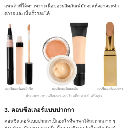
แพนด้าที่ใต้ตา เพราะเนื้อของผลิตภัณพ์มักจะแห้งอาจจะทำ
ตกร่อและเห็นริ้วรอยได้
ประเภทของคอนซีลเลอร์ แบบไหนที่เหมาะสำหรับคุณ
3. คอนซีลเลอร์แบบปากกา
คอนซีลเลอร์แบบปากกาเป็นอะไรที่พกพาได้สะดวกมาก ๆ