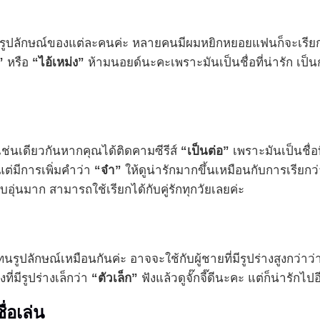
ึงรูปลักษณ์ของแต่ละคนค่ะ หลายคนมีผมหยิกหยอยแฟนก็จะเรีย
”
หรือ
“ไอ้เหม่ง”
ห้ามนอยด์นะคะเพราะมันเป็นชื่อที่น่ารัก เป็นก
ยเช่นเดียวกันหากคุณได้ติดคามซีรีส์
“เป็นต่อ”
เพราะมันเป็นชื่อท
 แต่มีการเพิ่มคำว่า
“จ๋า”
ให้ดูน่ารักมากขึ้นเหมือนกับการเรียกว
่อบอุ่นมาก สามารถใช้เรียกได้กับคู่รักทุกวัยเลยค่ะ
ทนรูปลักษณ์เหมือนกันค่ะ อาจจะใช้กับผู้ชายที่มีรูปร่างสูงกว่าว
ที่มีรูปร่างเล็กว่า
“ตัวเล็ก”
ฟังแล้วดูจั๊กจี๊ดีนะคะ แต่ก็น่ารักไ
ื่อเล่น