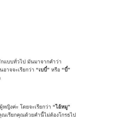
ู่รักแบบทั่วไป มันมาจากคำว่า
ายคนอาจจะเรียกว่า
“เบบี๋”
หรือ
“บี๋”
ก
กผู้หญิงค่ะ โดยจะเรียกว่า
“ไอ้หมู”
ุณเรียกคุณด้วยคำนี้ไม่ต้องโกรธไป