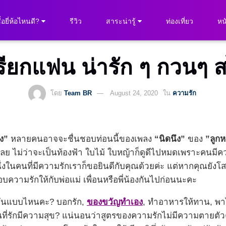
ื้อยี่ห้อไหนดี?
รีวิว
สาระน่ารู้
ท่องเที่ยว
หนั
นเรียกแฟน น่ารัก ๆ กวนๆ 
โดย
Team BR
August 24, 2020
ใน
ความรัก
ง”
หลายคนอาจจะชื่นชอบท่อนนี้ของเพลง
“นิดนึง”
ของ
”ลูกห
 ไม่ว่าจะเป็นท้องฟ้า ใบไม้ ใบหญ้าก็ดูดีไปหมดเพราะคนมีควา
ึ่งในคนที่มีความรักเราก็ขอยินดีกับคุณด้วยค่ะ แต่หากคุณยังโส
บความรักให้กับพ่อแม่ เพื่อนหรือพี่น้องกันไปก่อนนะคะ
กันแบบไหนคะ? บอกรัก,
ของขวัญทำเอง
, ทำอาหารให้ทาน, พา
้คนที่รักมีความสุข? แน่นอนว่าสูตรของความรักไม่มีความตายต