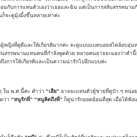
นกับการแทนตัวเองว่าเธอและฉัน แต่เป็นการสลับสรรพนามกันเล็ก
็จะดูมุ้งมิ้งขึ้นหลายเท่าค่ะ
ับผู้หญิงที่ดูดีและให้เกียรติมากค่ะ จะดูแบบแบดบอยสไตล์อบอุ่นห
ป็นสรรพนามแทนคนที่กำลังพูดด้วย หลายคนอาจจะมองว่าคำนี้มัน
งถึงการให้เกียรติและเป็นความน่ารักไปอีกแบบค่ะ
 ๆ ใน พ.ศ.นี้ค่ะ คำว่า
“เฮีย”
อาจจะแทนตัวผู้ชายที่ดูป๋า ๆ หน่อ
ูดว่า
“หนูรักพี่”
“หนูคิดถึงพี่”
ก็ดูน่ารักออดอ้อนที่สุด เมื่อได้