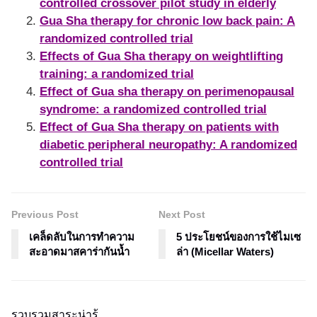
controlled crossover pilot study in elderly
Gua Sha therapy for chronic low back pain: A
randomized controlled trial
Effects of Gua Sha therapy on weightlifting
training: a randomized trial
Effect of Gua sha therapy on perimenopausal
syndrome: a randomized controlled trial
Effect of Gua Sha therapy on patients with
diabetic peripheral neuropathy: A randomized
controlled trial
Previous Post
Next Post
เคล็ดลับในการทำความ
5 ประโยชน์ของการใช้ไมเซ
สะอาดมาสคาร่ากันน้ำ
ล่า (Micellar Waters)
รวบรวมสาระน่ารู้