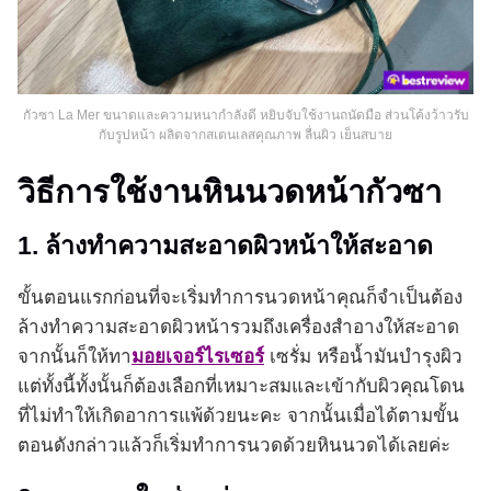
กัวซา La Mer ขนาดและความหนากำลังดี หยิบจับใช้งานถนัดมือ ส่วนโค้งว้าวรับ
กับรูปหน้า ผลิตจากสเตนเลสคุณภาพ ลื่นผิว เย็นสบาย
วิธีการใช้งานหินนวดหน้ากัวซา
1. ล้างทำความสะอาดผิวหน้าให้สะอาด
ขั้นตอนแรกก่อนที่จะเริ่มทำการนวดหน้าคุณก็จำเป็นต้อง
ล้างทำความสะอาดผิวหน้ารวมถึงเครื่องสำอางให้สะอาด
จากนั้นก็ให้ทา
มอยเจอร์ไรเซอร์
เซรั่ม หรือน้ำมันบำรุงผิว
แต่ทั้งนี้ทั้งนั้นก็ต้องเลือกที่เหมาะสมและเข้ากับผิวคุณโดน
ที่ไม่ทำให้เกิดอาการแพ้ด้วยนะคะ จากนั้นเมื่อได้ตามขั้น
ตอนดังกล่าวแล้วก็เริ่มทำการนวดด้วยหินนวดได้เลยค่ะ