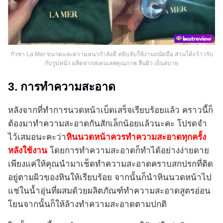
กัวซา La Mer ขนาดและความหนากำลังดี หยิบจับใช้งานถนัดมือ ส่วนโค้งว้าวรับ
กับรูปหน้า ผลิตจากสเตนเลสคุณภาพ ลื่นผิว เย็นสบาย
3. การทำความสะอาด
หลังจากที่ทำการนวดหน้าเบ็ดเสร็จเรียบร้อยแล้ว คราวนี้ก็
ต้องมาทำความสะอาดกันสักเล็กน้อยแล้วนะคะ โปรดจำ
ไว้เสมอนะคะว่า
หินนวดหน้าควรทำความสะอาดทุกครั้ง
หลังใช้งาน
โดยการทำความสะอาดก็ทำได้อย่างง่ายดาย
เพียงแค่ให้คุณนำมาเช็ดทำความสะอาดคราบสกปรกที่ติด
อยู่ตามผิวของหินให้เรียบร้อย จากนั้นก็นำหินนวดหน้าไป
แช่ในน้ำอุ่นที่ผสมด้วยผลิตภัณฑ์ทำความสะอาดสูตรอ่อน
โยนจากนั้นก็ให้ล้างทำความสะอาดตามปกติ