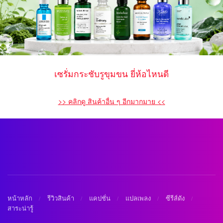
เซรั่มกระชับรูขุมขน ยี่ห้อไหนดี
>> คลิกดู สินค้าอื่น ๆ อีกมากมาย <<
หน้าหลัก
รีวิวสินค้า
แคปชั่น
แปลเพลง
ซีรีส์ดัง
สาระน่ารู้