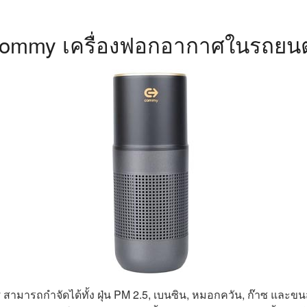
ommy เครื่องฟอกอากาศในรถยนต
ารถกำจัดได้ทั้ง ฝุ่น PM 2.5, เบนซิน, หมอกควัน, ก๊าซ และขนสัต