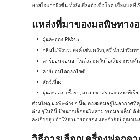
หายใจมากยิ่งขึ้น ทั้งยังเสี่ยงต่อเชื้อโรค เชื้อแบคท
แหล่งที่มาของมลพิษทาง
ฝุ่นละออง PM2.5
กลิ่นไม่พึงประสงค์ เช่น ควันบุหรี่ น้ำเน่าริมทา
คาร์บอนมอนอกไซด์และควันไอเสียจากรถคันอ
คาร์บอนไดออกไซด์
สัตว์เลี้ยง
ฝุ่นละออง, เชื้อรา, ละอองเกสร และแบคทีเรีย
ส่วนใหญ่มลพิษต่าง ๆ นี้จะลอยผสมอยู่ในอากาศที
ต่าง ๆในที่นี้ มีขนาดเล็กจนไม่สามารถมองเห็นได้
ละเอียดสูง ทำให้สามารถกรอง และกำจัดปัญหาเหล่
วิธีการเลือกเครื่องฟอก