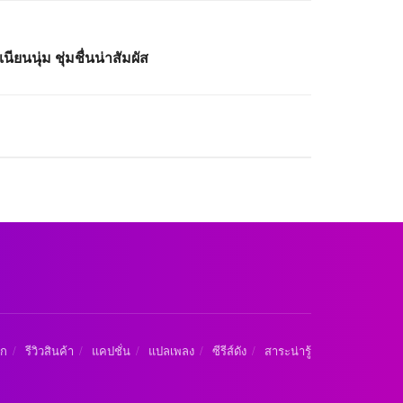
นียนนุ่ม ชุ่มชื่นน่าสัมผัส
ัก
รีวิวสินค้า
แคปชั่น
แปลเพลง
ซีรีส์ดัง
สาระน่ารู้