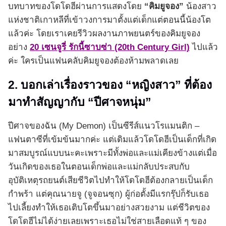
บทบาทของโดโดฮีผ่านการแสดงโดย
“คิมยูจอง”
น้องสาว
แห่งชาติเกาหลีที่เข้าวงการมาตั้งแต่เด็กแต่ตอนนี้น้องโต
แล้วค่ะ โดยเราเคยรีวิวผลงานภาพยนตร์ของคิมยูจอง
อย่าง
20 เซนจูรี่ รักนี้ซาบซ่า (20th Century Girl)
ไปแล้ว
ค่ะ ใครเป็นแฟนคลับคิมยูจองต้องห้ามพลาดเลย
2. บอกเล่าเรื่องราวของ “หญิงสาว” ที่ต้อง
มาทำสัญญากับ “ปีศาจหนุ่ม”
ปีศาจของฉัน (My Demon) เป็นซีรีส์แนวโรแมนติก –
แฟนตาซีที่เข้มข้นมากค่ะ แต่เดิมแล้วโดโดฮีเป็นเด็กที่เกิด
มาสมบูรณ์แบบนะคะเพราะมีทั้งพ่อและแม่เคียงข้างแต่เมื่อ
วันเกิดของเธอในตอนเด็กพ่อและแม่กลับประสบกับ
อุบัติเหตุรถยนต์เสียชีวิตไปทำให้โดโดฮีต้องกลายเป็นเด็ก
กำพร้า แต่คุณนายจู (จูจอนซุก) ผู้ก่อตั้งมีแรกรุ๊ปก็รับเธอ
ไปเลี้ยงทำให้เธอเติบโตขึ้นมาอย่างสวยงาม แต่ชีวิตของ
โดโดฮีไม่ได้ง่ายเลยเพราะเธอไม่ใช่สายเลือดแท้ ๆ ของ