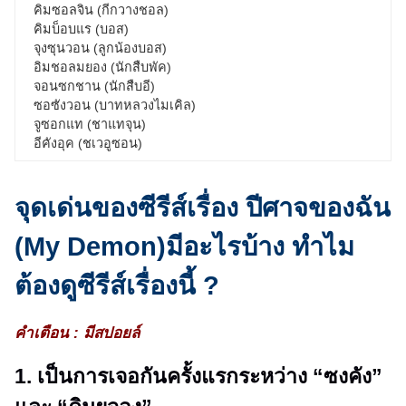
คิมซอลจิน (กีกวางชอล)
คิมบ็อบแร (บอส)
จุงซุนวอน (ลูกน้องบอส)
อิมชอลมยอง (นักสืบพัค)
จอนซกชาน (นักสืบอี)
ซอซังวอน (บาทหลวงไมเคิล)
จูซอกแท (ชาแทจุน)
อีคังอุค (ชเวอูซอน)
จุดเด่นของซีรีส์เรื่อง ปีศาจของฉัน
(My Demon)มีอะไรบ้าง ทำไม
ต้องดูซีรีส์เรื่องนี้ ?
คำเตือน : มีสปอยล์
1. เป็นการเจอกันครั้งแรกระหว่าง “ซงคัง”