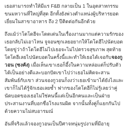
เธอสามารถทำให้มีแร F&B กลายเป็น 1 ในอุตสาหกรรม
ขนมหวานที่ใหญ่ที่สุด อีกทั้งยังพ่วงตำแหน่งผู้บริหารยอด
เยี่ยมในสาขาอาหาร ถึง 2 ปีติดต่อกันอีกด้วย
ถึงแม้ว่าโดโดฮีจะโดดเด่นในเรื่องงานมากแต่ความรักของ
เธอกลับไม่เอาไหน จูจอนซุกเลยอยากให้โดโดฮีไปนัดบอด
โดยขู่ว่าถ้าโดโดฮีไม่ไปเธอจะไม่ไปตรวจสุขภาพ สุดท้าย
โดโดฮีเลยไปนัดบอดในครั้งนี้และทำให้เธอได้เจอกับ
จองกู
วอน (ซงคัง)
เมื่อเห็นเขาเธอก็อึ้งในความหล่อแต่ก็ปรับตัว
ได้เป็นอย่างดีและบอกปัดเขาไปว่าเธอไม่คิดจะสาน
สัมพันธ์กับเขา ส่วนจองกูวอนก็งงว่าเธอเข้ามาได้ยังไงและ
เขาก็ไม่ได้รู้จักเธอเลยซ้ำ ฟากของโดโดฮีก็ไม่รู้เลยว่าคู่
นัดบอดของเธอไม่ใช่คนนี้แต่เป็นอีกคนและเป็นฝ่าย
ประสานงานที่บอกชื่อโรงแรมผิด จากนั้นทั้งคู่ก็แยกกันไป
ด้วยความไม่สบอารมณ์
อันที่จริงแล้วจองกูวอนเป็นปีศาจหนุ่มรูปงามที่มีอายุ