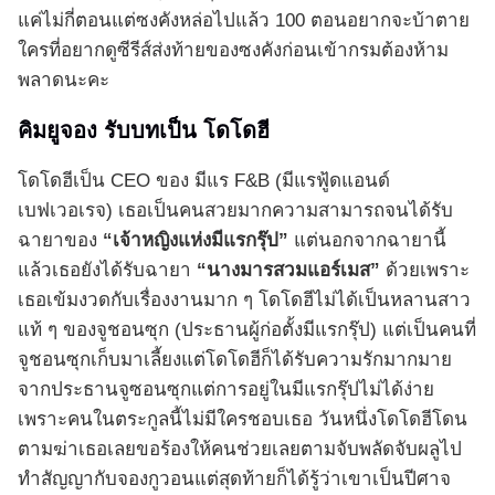
แค่ไม่กี่ตอนแต่ซงคังหล่อไปแล้ว 100 ตอนอยากจะบ้าตาย
ใครที่อยากดูซีรีส์ส่งท้ายของซงคังก่อนเข้ากรมต้องห้าม
พลาดนะคะ
คิมยูจอง รับบทเป็น โดโดฮี
โดโดฮีเป็น CEO ของ มีแร F&B (มีแรฟู้ดแอนด์
เบฟเวอเรจ) เธอเป็นคนสวยมากความสามารถจนได้รับ
ฉายาของ
“เจ้าหญิงแห่งมีแรกรุ๊ป”
แต่นอกจากฉายานี้
แล้วเธอยังได้รับฉายา
“นางมารสวมแอร์เมส”
ด้วยเพราะ
เธอเข้มงวดกับเรื่องงานมาก ๆ โดโดฮีไม่ได้เป็นหลานสาว
แท้ ๆ ของจูชอนซุก (ประธานผู้ก่อตั้งมีแรกรุ๊ป) แต่เป็นคนที่
จูชอนซุกเก็บมาเลี้ยงแต่โดโดฮีก็ได้รับความรักมากมาย
จากประธานจูซอนซุกแต่การอยู่ในมีแรกรุ๊ปไม่ได้ง่าย
เพราะคนในตระกูลนี้ไม่มีใครชอบเธอ วันหนึ่งโดโดฮีโดน
ตามฆ่าเธอเลยขอร้องให้คนช่วยเลยตามจับพลัดจับผลูไป
ทำสัญญากับจองกูวอนแต่สุดท้ายก็ได้รู้ว่าเขาเป็นปีศาจ