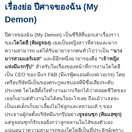
เรื่องย่อ ปีศาจของฉัน (My
Demon)
ปีศาจของฉัน (My Demon) เป็นซีรีส์ที่บอกเล่าเรื่องราว
ของ
โดโดฮี (คิมยูจอง)
เธอเป็นหญิงสาวที่สวยและมาก
ความสามารถ แต่ได้รับฉายาจากคนทั่วไปว่าเป็น
“นาง
มารสวมแอร์เมส”
และมีอีกหนึ่งฉายารองคือ
“เจ้าหญิง
แห่งมีแรกรุ๊ป”
สำหรับในเรื่องของหน้าที่การงานโดโดฮี
เป็น CEO ของ มีแร F&B (มีแรฟู้ดแอนด์เบฟเวอเรจ) โดย
เครือบริษัทนี่เป็นของตระกูลแชบอลที่มีชื่อเสียงระดับ
ประเทศ โดโดฮีตั้งใจทำงานมากเรียกได้ว่าตลอดชีวิตของ
เธอก็เอาแต่ทำงานไม่ได้สนใจอะไรเลย ถึงแม้ว่าเธอจะ
เป็นแค่เด็กเก็บมาเลี้ยงไม่ใช่ลูกและหลานแท้ ๆ ของ
ประธานผู้ก่อตั้งบริษัทมีแรกรุ๊ปอย่าง
จูจอนซุก (คิมแฮซุก)
แต่จูจอนซุกก็รักเธอยิ่งกว่าลูกหลานในไส้ของตัวเอง
แน่นอนว่าความสามารถของโดโดฮีเป็นที่ประจักษ์เพราะ