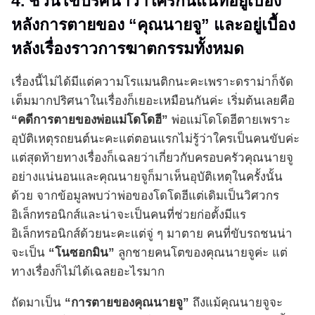
4. ชวนไขปริศนาว่าใครกันแน่ที่อยู่เบื้อง
หลังการตายของ “คุณนายจู” และอยู่เบื้อง
หลังเรื่องราวการฆาตกรรมทั้งหมด
เรื่องนี้ไม่ได้มีแต่ความโรแมนติกนะคะเพราะดราม่าก็จัด
เต็มมากปริศนาในเรื่องก็เยอะเหมือนกันค่ะ เริ่มต้นเลยคือ
“คดีการตายของพ่อแม่โดโดฮี”
พ่อแม่โดโดฮีตายเพราะ
อุบัติเหตุรถยนต์นะคะแต่ตอนแรกไม่รู้ว่าใครเป็นคนขับค่ะ
แต่สุดท้ายทางเรื่องก็เฉลยว่าเกี่ยวกับครอบครัวคุณนายจู
อย่างแน่นอนและคุณนายจูก็มาเห็นอุบัติเหตุในครั้งนั้น
ด้วย จากข้อมูลพบว่าพ่อของโดโดฮีแต่เดิมเป็นวิศวกร
อิเล็กทรอนิกส์และน่าจะเป็นคนที่ช่วยก่อตั้งมีแร
อิเล็กทรอนิกส์ด้วยนะคะแต่จู่ ๆ มาตาย คนที่ขับรถชนน่า
จะเป็น
“โนซอกมิน”
ลูกชายคนโตของคุณนายจูค่ะ แต่
ทางเรื่องก็ไม่ได้เฉลยอะไรมาก
ถัดมาเป็น
“การตายของคุณนายจู”
ถึงแม้คุณนายจูจะ