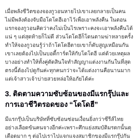
เมื่อพลังชีวิตของจองกูวอนหายไปเขาเลยกลายเป็นคน
ไม่มีพลังต้องจับมือโดโดฮีเอาไว้เพื่อเอาพลังคืน ในตอน
แรกจองกูวอนคิดว่าคงไม่เป็นไรเพราะคงจะเอาพลังคืนได้
แน่ ๆ แต่สุดท้ายก็ไม่ดี ส่วนโดโดฮีก็โดนตามฆ่าหลายครั้ง
ทำให้จองกูวอนรู้ว่าถ้าโดโดฮีตายเขาก็ดับสูญเหมือนกัน
เขาเลยต้องไปเป็นบอดี้การ์ดให้กับโดโดฮี แต่ด้วยเหตุผล
บางอย่างทำให้ทั้งคู่ตัดสินใจทำสัญญาแต่งงานกันในที่สุด
ตรงนี้ต้องไปดูกันค่ะทุกคนกว่าจะได้แต่งงานคือนานมาก
แต่เจ้าสาวเจ้าบ่ายสวยหล่อให้อภัยได้ค่ะ
3. ติดตามความซับซ้อนของมีแรกรุ๊ปและ
การเอาชีวิตรอดของ “โดโดฮี”
มีแรกรุ๊ปเป็นบริษัทที่ซับซ้อนซ่อนเงื่อนยิ่งกว่าซีรีส์ไทย
อย่างเลือดข้นคนจางอีกค่ะเพราะศึกแย่งสมบัติมรดกนั้นดุ
เดือดมาก ๆ ต่อไปเราไปแจกแจงสมาชิกของมีแรกรุ๊ปกัน