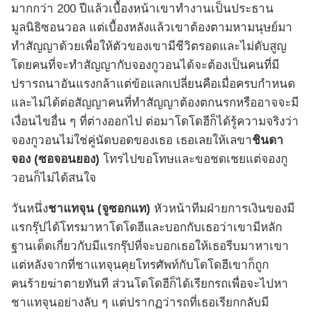
มากกว่า 200 ปีแล้วเบื้องหน้าเขาทำงานเป็นประธาน
มูลนิธิซอนวอล แต่เบื้องหลังแล้วเขาต้องตามหามนุษย์มา
ทำสัญญาด้วยเพื่อให้ตัวของเขามีชีวิตรอดและไม่ดับสูญ
โดยคนที่จะทำสัญญากับจองกูวอนได้จะต้องเป็นคนที่มี
ปรารถนาอันแรงกล้าแต่ข้อแลกเปลี่ยนคือเมื่อครบกำหนด
และไม่ได้ต่อสัญญาคนที่ทำสัญญาต้องตกนรกหรืออาจจะมี
เงื่อนไขอื่น ๆ ที่ต่างออกไป ต่อมาโดโดฮีก็ได้รู้ความจริงว่า
จองกูวอนไม่ใช่คู่นัดบอดของเธอ เธอเลยให้เลขา
ชินดา
จอง (ซอจอนยอง)
โทรไปขอโทษและขอชดเชยแต่จองกู
วอนก็ไม่ได้สนใจ
วันหนึ่ง
ชาแทจุน (จูซอกแท)
หัวหน้าทีมฝ่ายการเงินของมี
แรกรุ๊ปได้โทรมาหาโดโดฮีและบอกกับเธอว่าเขามีหลัก
ฐานเด็ดเกี่ยวกับมีแรกรุ๊ปที่จะบอกเธอให้เธอรีบมาหาเขา
แต่หลังจากที่ชาแทจุนคุยโทรศัพท์กับโดโดฮีเขาก็ถูก
คนร้ายฆ่าตายทันที ส่วนโดโดฮีก็ได้เรียกรถเพื่อจะไปหา
ชาแทจุนอย่างลับ ๆ แต่ปรากฏว่ารถที่เธอเรียกกลับมี