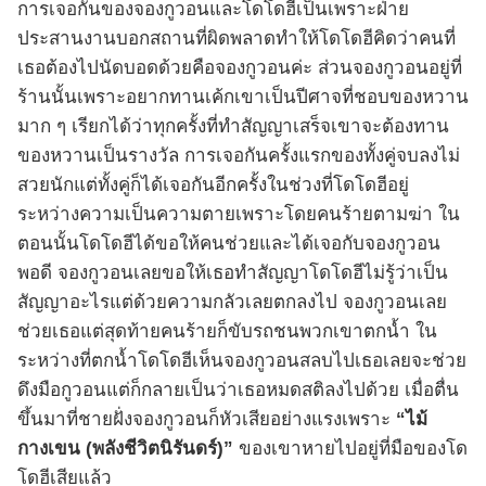
การเจอกันของจองกูวอนและโดโดฮีเป็นเพราะฝ่าย
ประสานงานบอกสถานที่ผิดพลาดทำให้โดโดฮีคิดว่าคนที่
เธอต้องไปนัดบอดด้วยคือจองกูวอนค่ะ ส่วนจองกูวอนอยู่ที่
ร้านนั้นเพราะอยากทานเค้กเขาเป็นปีศาจที่ชอบของหวาน
มาก ๆ เรียกได้ว่าทุกครั้งที่ทำสัญญาเสร็จเขาจะต้องทาน
ของหวานเป็นรางวัล การเจอกันครั้งแรกของทั้งคู่จบลงไม่
สวยนักแต่ทั้งคู่ก็ได้เจอกันอีกครั้งในช่วงที่โดโดฮีอยู่
ระหว่างความเป็นความตายเพราะโดยคนร้ายตามฆ่า ใน
ตอนนั้นโดโดฮีได้ขอให้คนช่วยและได้เจอกับจองกูวอน
พอดี จองกูวอนเลยขอให้เธอทำสัญญาโดโดฮีไม่รู้ว่าเป็น
สัญญาอะไรแต่ด้วยความกลัวเลยตกลงไป จองกูวอนเลย
ช่วยเธอแต่สุดท้ายคนร้ายก็ขับรถชนพวกเขาตกน้ำ ใน
ระหว่างที่ตกน้ำโดโดฮีเห็นจองกูวอนสลบไปเธอเลยจะช่วย
ดึงมือกูวอนแต่ก็กลายเป็นว่าเธอหมดสติลงไปด้วย เมื่อตื่น
ขึ้นมาที่ชายฝั่งจองกูวอนก็หัวเสียอย่างแรงเพราะ
“ไม้
กางเขน (พลังชีวิตนิรันดร์)”
ของเขาหายไปอยู่ที่มือของโด
โดฮีเสียแล้ว