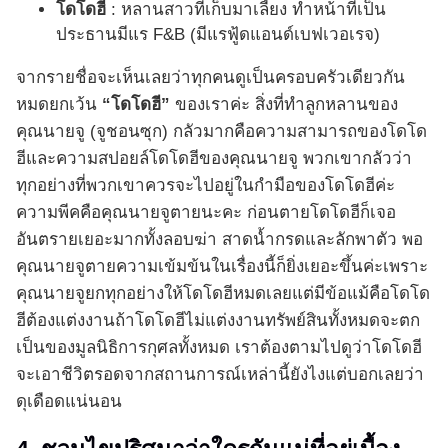
โดโดฮี
: หลานสาวที่เก็บมาเลี้ยง ทำหน้าที่เป็น
ประธานมีแร F&B (มีแรฟู้ดแอนด์เบฟเวอเรจ)
จากรายชื่อจะเห็นเลยว่าทุกคนดูเป็นครอบครัวเดียวกัน
หมดยกเว้น
“โดโดฮี”
ของเราค่ะ สิ่งที่ทำลูกหลานของ
คุณนายจู (จูชอนซุก) กลัวมากคือความสามารถของโดโด
ฮีและความสปอยล์โดโดฮีของคุณนายจู พวกเขากลัวว่า
ทุกอย่างที่พวกเขาควรจะไปอยู่ในกำมือของโดโดฮีค่ะ
ความพีคคือคุณนายจูตายนะคะ ก่อนตายโดโดฮีก็เจอ
อันตรายเยอะมากทั้งลอบฆ่า สาดน้ำกรดและลักพาตัว พอ
คุณนายจูตายความเข้มข้นในเรื่องนี้ก็ยิ่งเยอะขึ้นค่ะเพราะ
คุณนายจูยกทุกอย่างให้โดโดฮีหมดเลยแต่มีข้อแม้คือโดโด
ฮีต้องแต่งงานถ้าโดโดฮีไม่แต่งงานทรัพย์สินทั้งหมดจะตก
เป็นของมูลนิธิการกุศลทั้งหมด เราต้องตามไปดูว่าโดโดฮี
จะเอาชีวิตรอดจากสถานการณ์เหล่านี้ยังไงแต่บอกเลยว่า
ดุเดือดแน่นอน