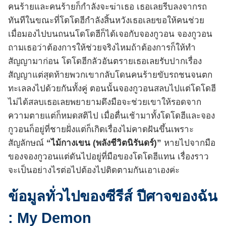
คนร้ายและคนร้ายก็กำลังจะฆ่าเธอ เธอเลยรีบลงจากรถ
ทันทีในขณะที่โดโดฮีกำลังสิ้นหวังเธอเลยขอให้คนช่วย
เมื่อมองไปบนถนนโดโดฮีก็ได้เจอกับจองกูวอน จองกูวอน
ถามเธอว่าต้องการให้ช่วยจริงไหมถ้าต้องการก็ให้ทำ
สัญญามาก่อน โดโดฮีกลัวอันตรายเธอเลยรับปากเรื่อง
สัญญาแต่สุดท้ายพวกเขากลับโดนคนร้ายขับรถชนจนตก
ทะเลลงไปด้วยกันทั้งคู่ ตอนนั้นจองกูวอนสลบไปแต่โดโดฮี
ไม่ได้สลบเธอเลยพยายามดึงมือจะช่วยเขาให้รอดจาก
ความตายแต่ก็หมดสติไป เมื่อตื่นเช้ามาทั้งโดโดฮีและจอง
กูวอนก็อยู่ที่ชายฝั่งแต่ก็เกิดเรื่องไม่คาดฝันขึ้นเพราะ
สัญลักษณ์
“ไม้กางเขน (พลังชีวิตนิรันดร์)”
หายไปจากมือ
ของจองกูวอนแต่ดันไปอยู่ที่มือของโดโดฮีแทน เรื่องราว
จะเป็นอย่างไรต่อไปต้องไปติดตามกันเอาเองค่ะ
ข้อมูลทั่วไปของซีรีส์ ปีศาจของฉัน
: My Demon