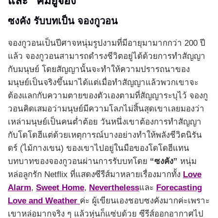
และ “คิมยูจอง”
ซงคัง รับบทเป็น จองกูวอน
จองกูวอนเป็นปีศาจหนุ่มรูปงามที่มีอายุมามากกว่า 200 ปี
แล้ว จองกูวอนสามารถดำรงชีวิตอยู่ได้ด้วยการทำสัญญา
กับมนุษย์ โดยสัญญานั้นจะทำให้ความปรารถนาของ
มนุษย์เป็นจริงขึ้นมาได้แต่เมื่อทำสัญญาแล้วพวกเขาจะ
ต้องแลกกับความตายของตัวเองตามที่สัญญาระบุไว้ จองกู
วอนคิดเสมอว่ามนุษย์มีความโลภไม่สิ้นสุดเขาเลยมองว่า
เหล่ามนุษย์เป็นคนต่ำต้อย วันหนึ่งเขาต้องการทำสัญญา
กับโดโดฮีแต่ด้วยเหตุการณ์บางอย่างทำให้พลังชีวิตนิรัน
ดร์ (ไม้กางเขน) ของเขาไปอยู่ในมือของโดโดฮีแทน
บทบาทของจองกูวอนผ่านการรับบทโดย
“ซงคัง”
หนุ่ม
หล่อลูกรัก Netflix ที่แสดงซีรีส์มาหลายเรื่องมากทั้ง
Love
Alarm
,
Sweet Home
,
Nevertheless
และ
Forecasting
Love and Weather
ค่ะ ผู้เขียนเองชอบซงคังมากค่ะเพราะ
เขาหล่อมากจริง ๆ แล้วหุ่นก็แซ่บด้วย ซีรีส์ออกอากาศไป