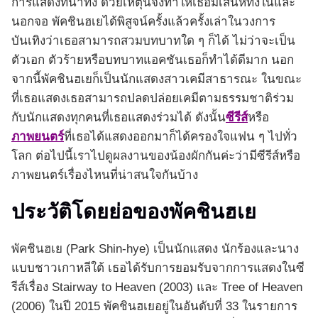
การแสดงที่น่าทึ่ง ด้วยเหตุนี้จึงทำให้เธอมีเสน่ห์ทั้งในและ
นอกจอ พัคชินฮเยได้พิสูจน์ครั้งแล้วครั้งเล่าในวงการ
บันเทิงว่าเธอสามารถสวมบทบาทใด ๆ ก็ได้ ไม่ว่าจะเป็น
ตัวเอก ตัวร้ายหรือบทบาทแอคชันเธอก็ทำได้ดีมาก นอก
จากนี้พัคชินฮเยก็เป็นนักแสดงสาวเคมีสาธารณะ ในขณะ
ที่เธอแสดงเธอสามารถปลดปล่อยเคมีตามธรรมชาติร่วม
กับนักแสดงทุกคนที่เธอแสดงร่วมได้ ดังนั้น
ซีรีส์
หรือ
ภาพยนตร์
ที่เธอได้แสดงออกมาก็ได้ครองใจแฟน ๆ ไปทั่ว
โลก ต่อไปนี้เราไปดูผลงานของน้องผักกันค่ะว่ามีซีรีส์หรือ
ภาพยนตร์เรื่องไหนที่น่าสนใจกันบ้าง
ประวัติโดยย่อของพัคชินฮเย
พัคชินฮเย (Park Shin-hye) เป็นนักแสดง นักร้องและนาง
แบบชาวเกาหลีใต้ เธอได้รับการยอมรับจากการแสดงในซี
รีส์เรื่อง Stairway to Heaven (2003) และ Tree of Heaven
(2006) ในปี 2015 พัคชินฮเยอยู่ในอันดับที่ 33 ในรายการ