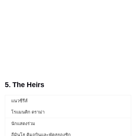
5. The Heirs
แนวซีรีส์
โรแมนติก ดราม่า
นักแสดงร่วม
อีมินโฮ คิมอูบินและพัคฮยองชิก