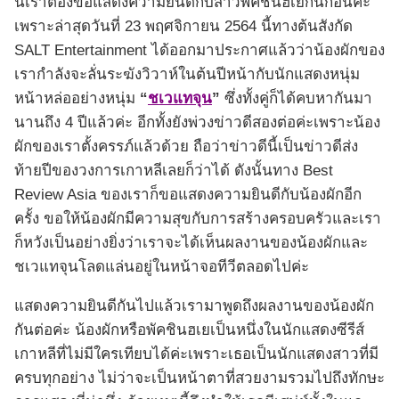
นี้เราต้องขอแสดงความยินดีกับสาวพัคชินฮเยกันก่อนค่ะ
เพราะล่าสุดวันที่ 23 พฤศจิกายน 2564 นี้ทางต้นสังกัด
SALT Entertainment ได้ออกมาประกาศแล้วว่าน้องผักของ
เรากำลังจะลั่นระฆังวิวาห์ในต้นปีหน้ากับนักแสดงหนุ่ม
หน้าหล่ออย่างหนุ่ม
“
ชเวแทจุน
”
ซึ่งทั้งคู่ก็ได้คบหากันมา
นานถึง 4 ปีแล้วค่ะ อีกทั้งยังพ่วงข่าวดีสองต่อค่ะเพราะน้อง
ผักของเราตั้งครรภ์แล้วด้วย ถือว่าข่าวดีนี้เป็นข่าวดีส่ง
ท้ายปีของวงการเกาหลีเลยก็ว่าได้ ดังนั้นทาง Best
Review Asia ของเราก็ขอแสดงความยินดีกับน้องผักอีก
ครั้ง ขอให้น้องผักมีความสุขกับการสร้างครอบครัวและเรา
ก็หวังเป็นอย่างยิ่งว่าเราจะได้เห็นผลงานของน้องผักและ
ชเวแทจุนโลดแล่นอยู่ในหน้าจอทีวีตลอดไปค่ะ
แสดงความยินดีกันไปแล้วเรามาพูดถึงผลงานของน้องผัก
กันต่อค่ะ น้องผักหรือพัคชินฮเยเป็นหนึ่งในนักแสดงซีรีส์
เกาหลีที่ไม่มีใครเทียบได้ค่ะเพราะเธอเป็นนักแสดงสาวที่มี
ครบทุกอย่าง ไม่ว่าจะเป็นหน้าตาที่สวยงามรวมไปถึงทักษะ