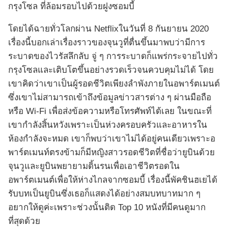
กรุงโซล ที่ล้อมรอบไปด้วยฝูงซอมบี้
โดยได้ฉายทั่วโลกผ่าน Netflixในวันที่ 8 กันยายน 2020
เรื่องนี้บอกเล่าเรื่องราวของจุนวูที่ตื่นขึ้นมาพบว่ามีการ
ระบาดของไวรัสลึกลับ จู่ ๆ การระบาดก็แพร่กระจายไปทั่ว
กรุงโซลและเติบโตขึ้นอย่างรวดเร็วจนควบคุมไม่ได้ โดย
เขาคิดว่าเขาเป็นผู้รอดชีวิตเพียงลำพังภายในอพาร์ตเมนต์
ซึ่งเขาไม่สามารถเข้าถึงข้อมูลข่าวสารต่าง ๆ ผ่านมือถือ
หรือ Wi-Fi เพื่อส่งข้อความหรือโทรศัพท์ได้เลย ในขณะที่
เขากำลังสิ้นหวังเพราะเป็นห่วงครอบครัวและอาหารใน
ห้องกำลังจะหมด เขาก็พบว่าเขาไม่ได้อยู่คนเดียวเพราะอ
พาร์ตเมนท์ตรงข้ามก็มีหญิงสาวรอดชีวิตที่ชื่อว่ายูบินด้วย
จุนวูและยูบินพยายามดิ้นรนเพื่อเอาชีวิตรอดใน
อพาร์ตเมนต์เพื่อให้ห่างไกลจากซอมบี้ เรื่องนี้พัคชินฮเยได้
รับบทเป็นยูบินซึ่งเธอก็แสดงได้อย่างสมบทบาทมาก ๆ
อยากให้ดูค่ะเพราะช่วงนั้นติด Top 10 หนังที่มีคนดูมาก
ที่สุดด้วย