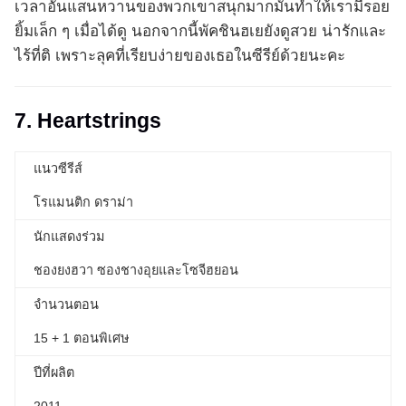
เวลาอันแสนหวานของพวกเขาสนุกมากมันทำให้เรามีรอย
ยิ้มเล็ก ๆ เมื่อได้ดู นอกจากนี้พัคชินฮเยยังดูสวย น่ารักและ
ไร้ที่ติ เพราะลุคที่เรียบง่ายของเธอในซีรีย์ด้วยนะคะ
7. Heartstrings
แนวซีรีส์
โรแมนติก ดราม่า
นักแสดงร่วม
ชองยงฮวา ซองชางอุยและโซจีฮยอน
จำนวนตอน
15 + 1 ตอนพิเศษ
ปีที่ผลิต