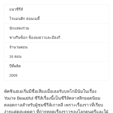
แนวซีรีส์
โรแมนติก คอมเมดี้
นักแสดงร่วม
ชางกึนซ็อก ช็องยงฮวาและอีฮงกี
จำนวนตอน
16 ตอน
ปีที่ผลิต
2009
พัคชินฮเยเริ่มมีชื่อเสียงเมื่อเธอรับบทโกมีนัมในเรื่อง
You’re Beautiful ซีรีส์เรื่องนี้เป็นซีรีส์คลาสสิกยอดนิยม
ตลอดกาลสำหรับผู้ชมซีรีส์เกาหลี เพราะเรื่องราวที่เรียบ
ง่ายแต่ดูสะดุดตา ที่ถ่ายทอดเรื่องราวของโลกดนตรีและใฝ่