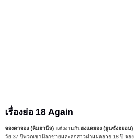
เรื่องย่อ
18 Again
จองดาจอง (คิมฮานึล)
แต่งงานกับ
ฮงแดยอง (
ยูนซังฮยอน
)
วัย 37 ปีพวกเขามีลูกชายและลูกสาวฝาแฝดอายุ 18 ปี จอง