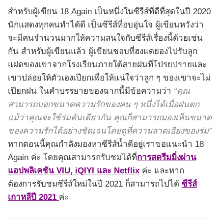
สำหรับผู้เขียน 18 Again เป็นหนึ่งในซีรีส์ที่ดีที่สุดในปี 2020
นักแสดงทุกคนทำได้ดี เป็นซีรีส์ที่อบอุ่นใจ ผู้เขียนหวังว่า
จะมีคนจำนวนมากให้ความสนใจกับซีรีส์เรื่องนี้ด้วยเช่น
กัน สำหรับผู้เขียนแล้ว ผู้เขียนชอบที่ฮงแดยองไปรับลูก
แฝดของเขาจากโรงเรียนภายใต้สายฝนที่โปรยปรายและ
เขาปล่อยให้ตัวเองเปียกเพื่อให้แน่ใจว่าลูก ๆ ของเขาจะไม่
เปียกฝน ในคำบรรยายของฉากนี้มีข้อความว่า
“คุณ
สามารถบอกขนาดความรักของคน ๆ หนึ่งได้เมื่อฝนตก
แม้ว่าคุณจะใช้ร่มคันเดียวกัน คุณก็สามารถมองเห็นขนาด
ของความรักได้อย่างชัดเจนโดยดูที่ความลาดเอียงของร่ม”
หากตอนนี้คุณกำลังมองหาซีรีส์น้ำดีอยู่เราขอแนะนำ 18
Again ค่ะ โดยคุณสามารถรับชมได้ที่
การสตรีมมิ่งผ่าน
แอปพลิเคชัน VIU, iQIYI และ Netflix
ค่ะ และหาก
ต้องการรับชมซีรีส์ใหม่ในปี 2021 ก็สามารถไปได้
ซีรีส์
เกาหลีปี 2021
ค่ะ