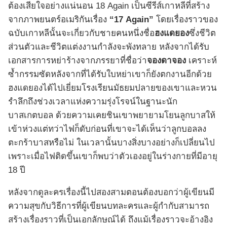
ต้องเสียใจอย่างแน่นอน 18 Again เป็นซีรีส์เกาหลีที่สร้าง
จากภาพยนตร์อเมริกันเรื่อง
“17 Again”
โดยเรื่องราวของ
ฉบับเกาหลีนั้นจะเกี่ยวกับชายคนหนึ่งชื่อ
ฮงแดยอง
ซึ่งชีวิต
ส่วนตัวและชีวิตแต่งงานกำลังจะพังทลาย หลังจากได้รับ
เอกสารการหย่าร้างจากภรรยาที่ชื่อว่า
จองดาจอง
เคราะห์
ซ้ำกรรมซัดหลังจากที่ได้รับใบหย่าเขาก็ยังตกงานอีกด้วย
ฮงแดยองได้ไปเยี่ยมโรงเรียนมัธยมปลายของเขาและหวน
รำลึกถึงช่วงเวลาแห่งความรุ่งโรจน์ในฐานะนัก
บาสเกตบอล ด้วยความเคยชินเขาพยายามโยนลูกบาสให้
เข้าห่วงแต่ทว่าไฟก็ดับก่อนที่เขาจะได้เห็นว่าลูกบอลลง
ตะกร้าบาสหรือไม่ ในเวลานั้นบางสิ่งบางอย่างก็เปลี่ยนไป
เพราะเมื่อไฟติดขึ้นเขาก็พบว่าตัวเองอยู่ในร่างกายที่มีอายุ
18 ปี
หลังจากดูละครเรื่องนี้ไปสองสามตอนต้องบอกว่าผู้เขียนมี
ความสุขกับวิธีการที่ผู้เขียนบทละครและผู้กำกับสามารถ
สร้างเรื่องราวที่เป็นเอกลักษณ์ได้ ถึงแม้เรื่องราวจะอ้างอิง