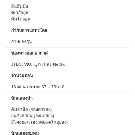
อันอึนบิน
ชเวอีรยูล
คิมโดยอน
กำกับการแสดงโดย
ฮาบยองฮุน
ช่องทางออกอากาศ
JTBC, VIU, iQIYI และ Netflix
จำนวนตอน
16 ตอน ตอนละ 67 – 75นาที
นักแสดงนำ
คิมฮานึล (จองดาจอง)
ยุนซังฮยอน (ฮงแดยอง)
อีโดฮยอน (ฮงแดยอง/โกอูยอง)
นักแสดงสมทบ