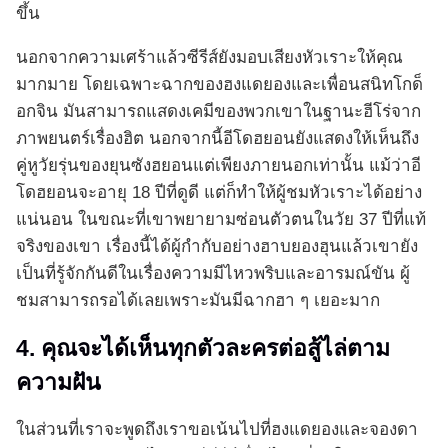
ขึ้น
นอกจากความเศร้าแล้วซีรีส์ยังมอบเสียงหัวเราะให้คุณ
มากมาย โดยเฉพาะฉากของฮงแดยองและเพื่อนสนิทโกด็
อกจิน มันสามารถแสดงเคมีของพวกเขาในฐานะฮีโร่จาก
ภาพยนตร์เรื่องฮิต นอกจากนี้อีโดฮยอนยังแสดงให้เห็นถึง
คู่หูวัยรุ่นของยุนซังฮยอนแต่เพียงภายนอกเท่านั้น แม้ว่าอี
โดฮยอนจะอายุ 18 ปีที่ดูดี แต่ก็ทำให้ผู้ชมหัวเราะได้อย่าง
แน่นอน ในขณะที่เขาพยายามซ่อนตัวตนในวัย 37 ปีที่แท้
จริงของเขา เรื่องนี้ได้ผู้กำกับอย่างฮาบยองฮุนแล้วเขายัง
เป็นที่รู้จักกันดีในเรื่องความมีไหวพริบและอารมณ์ขัน ผู้
ชมสามารถรอได้เลยเพราะมันมีฉากฮา ๆ เยอะมาก
4. คุณจะได้เห็นทุกตัวละครต่อสู้ไล่ตาม
ความฝัน
ในส่วนที่เราจะพูดถึงเราขอเน้นไปที่ฮงแดยองและจองดา