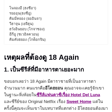
โนจองอี (ฮงชีอา)
รยออุน(ฮงชีอู)
คิมมีคยอง (ยออินจา)
วีฮาจุน (เยจีฮุน)
ฮวังอินยอบ (โกจาซอง)
อีกีอู (ชเวอิลควอน)
คิมคังฮยอง (โกด็อกจิน)
เหตุผลที่ต้องดู 18 Again
1. เป็นซีรีส์ที่มีอาหารตาเยอะมาก
ขอบอกเลยว่า 18 Again มีดาราชายที่เป็นอาหารตา
จำนวนมาก คนแรกคือ
อีโดฮยอน
คุณอาจจะเคยรู้จักเขา
ในฐานะหิ่งห้อยใน
ซีรีส์แฟนตาซีเรื่อง Hotel Del Luna
และซีรีย์ของ Original Netflix เรื่อง
Sweet Home
แต่ใน
ครั้งนี้คุณจะเห็นเขาในบทบาทที่แตกต่าง อีโดฮยอนต้องมา