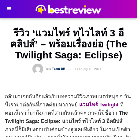
รีวิว ‘แวมไพร์ ทไวไลท์ 3 อี
คลิปส์’ – พร้อมเรื่องย่อ (The
Twilight Saga: Eclipse)
โดย
Team BR
February 18, 2021
กลับมาเจอกันอีกแล้วกับบทความรีวิวภาพยนตร์สนุก ๆ วัน
นี้เรามาต่อกันที่ภาคต่อมหากาพย์
แวมไพร์ Twilight
ที่
ตอนนี้เราก็มาถึงภาคที่สามกันแล้วค่ะ ภาคนี้มีชื่อว่า
The
Twilight Saga: Eclipse: แวมไพร์ ทไวไลท์ 3 อีคลิปส์
ภาคนี้ก็มีเสียงตอบรับค่อนข้างสูงเลยทีเดียว ในงานเปิดตัว