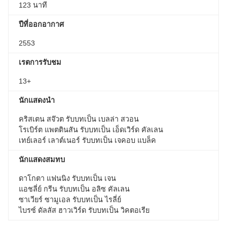
123 นาที
ปีที่ออกอากาศ
2553
เรตการรับชม
13+
นักแสดงนำ
คริสเตน สจ๊วต รับบทเป็น เบลล่า สวอน
โรเบิร์ต แพตตินสัน รับบทเป็น เอ็ดเวิร์ด คัลเลน
เทย์เลอร์ เลาต์เนอร์ รับบทเป็น เจคอบ แบล็ค
นักแสดงสมทบ
ดาโกตา แฟนนิง รับบทเป็น เจน
แอชลี่ย์ กรีน รับบทเป็น อลิซ คัลเลน
ซาเวียร์ ซามูเอล รับบทเป็น ไรลี่ย์
ไบรซ์ ดัลลัส ฮาวเวิร์ด รับบทเป็น วิคตอเรีย