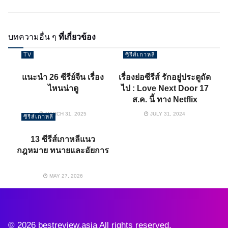
บทความอื่น ๆ
ที่เกี่ยวข้อง
TV
ซีรีส์เกาหลี
แนะนำ 26 ซีรีย์จีน เรื่อง
เรื่องย่อซีรีส์ รักอยู่ประตูถัด
ไหนน่าดู
ไป : Love Next Door 17
ส.ค. นี้ ทาง Netflix
MARCH 31, 2025
JULY 31, 2024
ซีรีส์เกาหลี
13 ซีรีส์เกาหลีแนว
กฎหมาย ทนายและอัยการ
MAY 27, 2026
© 2026 bestreview.asia All rights reserved.