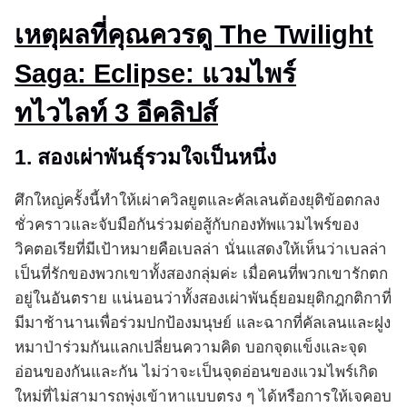
เหตุผลที่คุณควรดู The Twilight
Saga: Eclipse: แวมไพร์
ทไวไลท์ 3 อีคลิปส์
1. สองเผ่าพันธ์ุรวมใจเป็นหนึ่ง
ศึกใหญ่ครั้งนี้ทำให้เผ่าควิลยูตและคัลเลนต้องยุติข้อตกลง
ชั่วคราวและจับมือกันร่วมต่อสู้กับกองทัพแวมไพร์ของ
วิคตอเรียที่มีเป้าหมายคือเบลล่า นั่นแสดงให้เห็นว่าเบลล่า
เป็นที่รักของพวกเขาทั้งสองกลุ่มค่ะ เมื่อคนที่พวกเขารักตก
อยู่ในอันตราย แน่นอนว่าทั้งสองเผ่าพันธ์ุยอมยุติกฎกติกาที่
มีมาช้านานเพื่อร่วมปกป้องมนุษย์ และฉากที่คัลเลนและฝูง
หมาป่าร่วมกันแลกเปลี่ยนความคิด บอกจุดแข็งและจุด
อ่อนของกันและกัน ไม่ว่าจะเป็นจุดอ่อนของแวมไพร์เกิด
ใหม่ที่ไม่สามารถพุ่งเข้าหาแบบตรง ๆ ได้หรือการให้เจคอบ