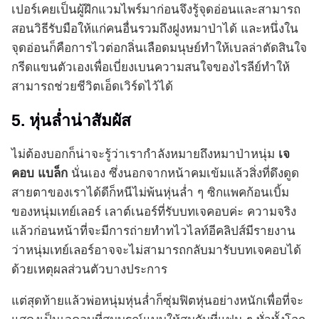
เปอร์เคยเป็นผู้ฝึกแวมไพร์มาก่อนจึงรู้จุดอ่อนและสามารถ
สอนวิธีรับมือให้แก่คนอื่นรวมถึงฝูงหมาป่าได้ และหนึ่งใน
จุดอ่อนก็คือการไวต่อกลิ่นเลือดมนุษย์ทำให้เบลล่าตัดสินใจ
กรีดแขนตัวเองเพื่อเบี่ยงเบนความสนใจของไรลีย์ทำให้
สามารถช่วยชีวิตเอ็ดเวิร์ดไว้ได้
5. หุ่นล่ำน่าสัมผัส
ไม่ต้องบอกก็น่าจะรู้ว่าเรากำลังหมายถึงหมาป่าหนุ่ม
เจ
คอบ แบล็ก
นั่นเอง ซึ่งนอกจากหน้าคมเข้มแล้วสิ่งที่ดึงดูด
สายตาของเราได้ดีก็หนีไม่พ้นหุ่นล่ำ ๆ ซิกแพคก้อนเบิ้ม
ของหนุ่มเทย์เลอร์ เลาต์เนอร์ที่รับบทเจคอบค่ะ ความจริง
แล้วก่อนหน้าที่จะมีการถ่ายทำทไวไลท์อีคลิปส์มีรายงาน
ว่าหนุ่มเทย์เลอร์อาจจะไม่สามารถกลับมารับบทเจคอบได้
ด้วยเหตุผลส่วนตัวบางประการ
แต่สุดท้ายแล้วพ่อหนุ่มหุ่นล่ำก็ซุ่มฟิตหุ่นอย่างหนักเพื่อที่จะ