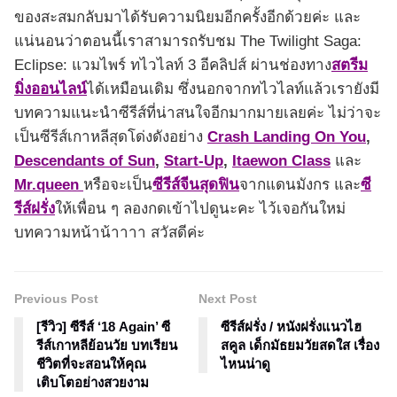
ของสะสมกลับมาได้รับความนิยมอีกครั้งอีกด้วยค่ะ และ
แน่นอนว่าตอนนี้เราสามารถรับชม The Twilight Saga:
Eclipse: แวมไพร์ ทไวไลท์ 3 อีคลิปส์ ผ่านช่องทาง
สตรีม
มิ่งออนไลน์
ได้เหมือนเดิม ซึ่งนอกจากทไวไลท์แล้วเรายังมี
บทความแนะนำซีรีส์ที่น่าสนใจอีกมากมายเลยค่ะ ไม่ว่าจะ
เป็นซีรีส์เกาหลีสุดโด่งดังอย่าง
Crash Landing On You
,
Descendants of Sun
,
Start-Up
,
Itaewon Class
และ
Mr.queen
หรือจะเป็น
ซีรีส์จีนสุดฟิน
จากแดนมังกร และ
ซี
รีส์ฝรั่ง
ให้เพื่อน ๆ ลองกดเข้าไปดูนะคะ ไว้เจอกันใหม่
บทความหน้าน้าาาา สวัสดีค่ะ
Previous Post
Next Post
[รีวิว] ซีรีส์ ‘18 Again’ ซี
ซีรีส์ฝรั่ง / หนังฝรั่งแนวไฮ
รีส์เกาหลีย้อนวัย บทเรียน
สคูล เด็กมัธยมวัยสดใส เรื่อง
ชีวิตที่จะสอนให้คุณ
ไหนน่าดู
เติบโตอย่างสวยงาม