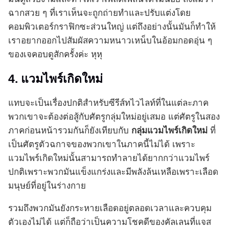
ฉากสวย ๆ ที่เราเห็นจะถูกถ่ายทำและปรับแต่งโดย
คอมพิวเตอร์กราฟิกซะส่วนใหญ่ แต่ถึงอย่างนั้นมันก็ทำให้
เราอยากออกไปสัมผัสความหนาวเหน็บในอ้อมกอดอุ่น ๆ
ของเจคอบดูสักครั้งค่ะ หุหุ
4. แวมไพร์เกิดใหม่
แทบจะเป็นเรื่องปกติสำหรับซีรีส์ทไวไลท์ที่ในแต่ละภาค
พวกเขาจะต้องต่อสู้กับศัตรูกลุ่มใหม่อยู่เสมอ แต่ศัตรูในสอง
ภาคก่อนหน้ารวมกันก็ยังเทียบกับ
กลุ่มแวมไพร์เกิดใหม่
ที่
เป็นศัตรูตัวฉกาจของพวกเขาในภาคนี้ไม่ได้ เพราะ
แวมไพร์เกิดใหม่นั้นสามารถทำลายได้ยากกว่าแวมไพร์
ปกติเพราะพวกมันแข็งแกร่งและมีพลังล้นเหลือเพราะเลือด
มนุษย์ที่อยู่ในร่างกาย
รวมถึงพวกมันยังกระหายเลือดอยู่ตลอดเวลาและควบคุม
ตัวเองไม่ได้ แต่ก็ถือว่าเป็นความโชคดีของคัลเลนที่แจส