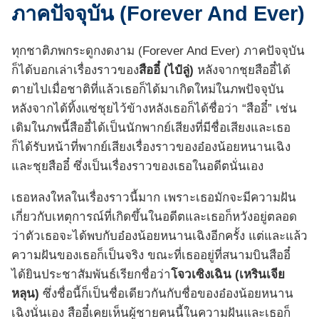
ภาคปัจจุบัน (Forever And Ever)
ทุกชาติภพกระดูกงดงาม (Forever And Ever) ภาคปัจจุบัน
ก็ได้บอกเล่าเรื่องราวของ
สืออี๋ (ไป๋ลู่)
หลังจากชุยสืออี๋ได้
ตายไปเมื่อชาติที่แล้วเธอก็ได้มาเกิดใหม่ในภพปัจจุบัน
หลังจากได้ทิ้งแซ่ชุยไว้ข้างหลังเธอก็ได้ชื่อว่า “สืออี๋” เช่น
เดิมในภพนี้สืออี๋ได้เป็นนักพากย์เสียงที่มีชื่อเสียงและเธอ
ก็ได้รับหน้าที่พากย์เสียงเรื่องราวของอ๋องน้อยหนานเฉิง
และชุยสืออี๋ ซึ่งเป็นเรื่องราวของเธอในอดีตนั่นเอง
เธอหลงใหลในเรื่องราวนี้มาก เพราะเธอมักจะมีความฝัน
เกี่ยวกับเหตุการณ์ที่เกิดขึ้นในอดีตและเธอก็หวังอยู่ตลอด
ว่าตัวเธอจะได้พบกับอ๋องน้อยหนานเฉิงอีกครั้ง แต่และแล้ว
ความฝันของเธอก็เป็นจริง ขณะที่เธออยู่ที่สนามบินสืออี๋
ได้ยินประชาสัมพันธ์เรียกชื่อว่า
โจวเซิงเฉิน (เหรินเจีย
หลุน)
ซึ่งชื่อนี้ก็เป็นชื่อเดียวกันกับชื่อของอ๋องน้อยหนาน
เฉิงนั่นเอง สืออี๋เคยเห็นผู้ชายคนนี้ในความฝันและเธอก็