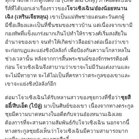
ทุกชาติภพ กระดูกงดงาม (One and Only) ภาคอดีตเป็นซี
รีส์ที่ได้บอกเล่าเรื่องราวของ
โจวเซิงเฉิน/อ๋องน้อยหนาน
เฉิง (เหรินเจียหลุน)
เขาเป็นแม่ทัพชายแดนตะวันตกผู้
มีชื่อเสียงและเป็นที่ชื่นชมของชาวบ้าน แต่เนื่องจากเขามี
กองทัพที่แข็งแกร่งมากเกินไปทำให้ราชวงศ์เริ่มสงสัยใน
อำนาจของเขา จนทำให้เกิดข่าวลืออย่างต่อเนื่องว่าเขา
จะก่อกบฏและแย่งชิงบัลลังก์ เพื่อป้องกันความโกลาหลใน
ช่วงเวลานั้น หลังจากการสิ้นพระชนม์ของจักรพรรดิองค์
ก่อน โจวเซิงเฉินจึงสาบานว่าเขาจะไม่มีวันแต่งงานและ
จะไม่มีทายาท จะได้ไม่เป็นที่ครหาว่าตระกูลของเขาและ
เขาจะแย่งชิงบัลลังก์อีก
ต่อมาโจวเซิงเฉินได้รับหลานสาวของชุยกวงที่ชื่อว่า
ชุยสื
ออี๋/สิบเอ็ด (ไป๋ลู่)
มาเป็นศิษย์ของเขา เนื่องจากทางตระกูล
ชุยมีความบาดหมางในอดีตกับจวนอ๋องหนานเฉิงเลย
ต้องการที่จะสานความสัมพันธ์กับโจวเซิงเฉิน นอกจากนี้
ทางตระกูลชุยยังเห็นว่าโจวเซิงเฉินมีความสามารถมาก