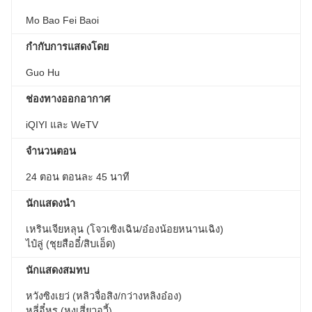
Mo Bao Fei Baoi
กำกับการแสดงโดย
Guo Hu
ช่องทางออกอากาศ
iQIYI และ WeTV
จำนวนตอน
24 ตอน ตอนละ 45 นาที
นักแสดงนำ
เหรินเจียหลุน (โจวเซิงเฉิน/อ๋องน้อยหนานเฉิง)
ไป๋ลู่ (ชุยสืออี๋/สิบเอ็ด)
นักแสดงสมทบ
หวังซิงเยว่ (หลิวจื่อสิง/กว่างหลิงอ๋อง)
หลี่อี๋หรู (หงเสี่ยวอวี้)