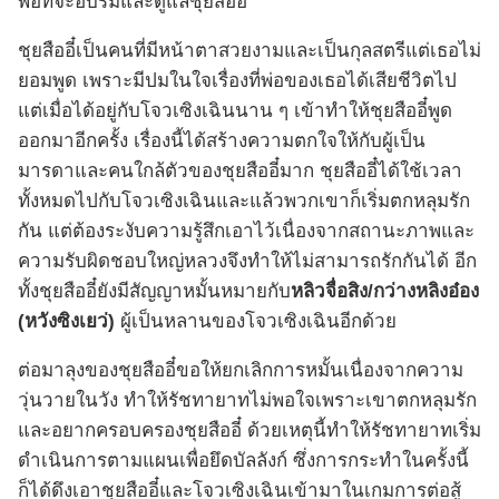
พอที่จะอบรมและดูแลชุยสืออี๋
ชุยสืออี๋เป็นคนที่มีหน้าตาสวยงามและเป็นกุลสตรีแต่เธอไม่
ยอมพูด เพราะมีปมในใจเรื่องที่พ่อของเธอได้เสียชีวิตไป
แต่เมื่อได้อยู่กับโจวเซิงเฉินนาน ๆ เข้าทำให้ชุยสืออี๋พูด
ออกมาอีกครั้ง เรื่องนี้ได้สร้างความตกใจให้กับผู้เป็น
มารดาและคนใกล้ตัวของชุยสืออี๋มาก ชุยสืออี๋ได้ใช้เวลา
ทั้งหมดไปกับโจวเซิงเฉินและแล้วพวกเขาก็เริ่มตกหลุมรัก
กัน แต่ต้องระงับความรู้สึกเอาไว้เนื่องจากสถานะภาพและ
ความรับผิดชอบใหญ่หลวงจึงทำให้ไม่สามารถรักกันได้ อีก
ทั้งชุยสืออี๋ยังมีสัญญาหมั้นหมายกับ
หลิวจื่อสิง/กว่างหลิงอ๋อง
(หวังซิงเยว่)
ผู้เป็นหลานของโจวเซิงเฉินอีกด้วย
ต่อมาลุงของชุยสืออี๋ขอให้ยกเลิกการหมั้นเนื่องจากความ
วุ่นวายในวัง ทำให้รัชทายาทไม่พอใจเพราะเขาตกหลุมรัก
และอยากครอบครองชุยสืออี๋ ด้วยเหตุนี้ทำให้รัชทายาทเริ่ม
ดำเนินการตามแผนเพื่อยึดบัลลังก์ ซึ่งการกระทำในครั้งนี้
ก็ได้ดึงเอาชุยสืออี๋และโจวเซิงเฉินเข้ามาในเกมการต่อสู้