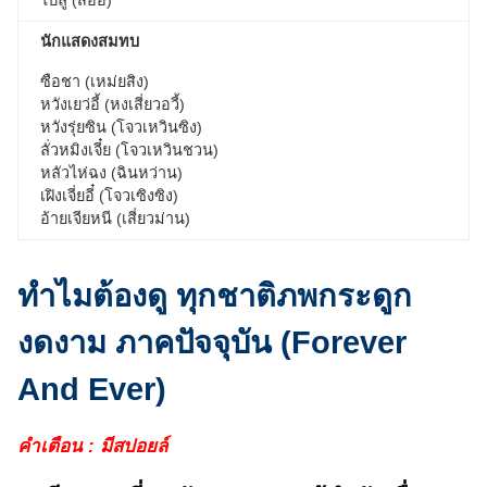
ไป๋ลู่ (สืออี๋)
นักแสดงสมทบ
ซือชา (เหม่ยสิง)
หวังเยว่อี้ (หงเสี่ยวอวี้)
หวังรุ่ยซิน (โจวเหวินซิง)
ลั่วหมิงเจี๋ย (โจวเหวินชวน)
หลัวไห่ฉง (ฉินหว่าน)
เฝิงเจี่ยอี๋ (โจวเซิงซิง)
อ้ายเจียหนี (เสี่ยวม่าน)
ทำไมต้องดู ทุกชาติภพกระดูก
งดงาม ภาคปัจจุบัน (Forever
And Ever)
คำเตือน : มีสปอยล์