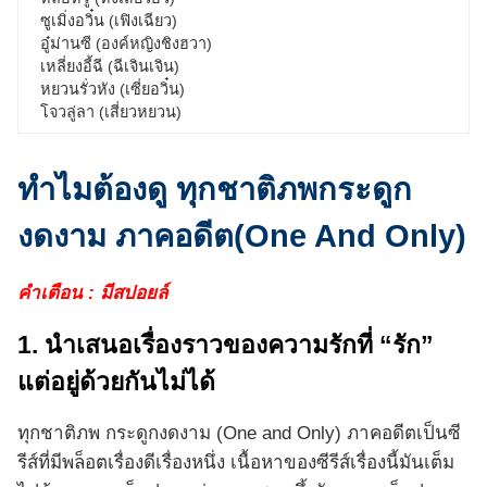
ซูเมิ่งอวิ๋น (เฟิงเฉียว)
อู๋ม่านซี (องค์หญิงชิงฮวา)
เหลี่ยงอี้ฉี (ฉีเจินเจิน)
หยวนรั่วหัง (เซี่ยอวิ๋น)
โจวลู่ลา (เสี่ยวหยวน)
ทำไมต้องดู ทุกชาติภพกระดูก
งดงาม ภาคอดีต(One And Only)
คำเตือน : มีสปอยล์
1. นำเสนอเรื่องราวของความรักที่ “รัก”
แต่อยู่ด้วยกันไม่ได้
ทุกชาติภพ กระดูกงดงาม (One and Only) ภาคอดีตเป็นซี
รีส์ที่มีพล็อตเรื่องดีเรื่องหนึ่ง เนื้อหาของซีรีส์เรื่องนี้มันเต็ม