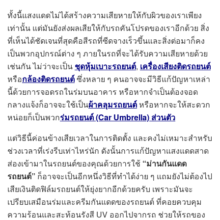
ทั้งนี้แสงแดดไม่ได้สร้างความเสียหายให้กับผิวของเราเพียง
เท่านั้น แต่มันยังส่งผลเสียให้กับรถคันโปรดของเราอีกด้วย สิ่ง
ที่เห็นได้ชัดเจนที่สุดคือสีรถที่ซีดจางเร็วขึ้นและสิ่งต่อมาก็คง
เป็นพวกอุปกรณ์ต่าง ๆ ภายในรถที่จะได้รับความเสียหายด้วย
เช่นกัน ไม่ว่าจะเป็น
ชุดหุ้มเบาะรถยนต์
,
เครื่องเสียงติดรถยนต์
หรือ
กล้องติดรถยนต์
ซึ่งหลาย ๆ คนอาจจะมีวิธีแก้ปัญหาเหล่า
นี้ด้วยการจอดรถในร่มบนอาคาร หรือหากจำเป็นต้องจอด
กลางแจ้งก็อาจจะใช้เป็น
ผ้าคลุมรถยนต์
หรือหากจะให้สะดวก
หน่อยก็เป็นพวก
ร่มรถยนต์ (Car Umbrella) ส่วนตัว
แต่วิธีนี้ค่อนข้างเสียเวลาในการติดตั้ง และคงไม่เหมาะสำหรับ
ช่วงเวลาที่เร่งรีบเท่าไหร่นัก ดังนั้นการแก้ปัญหาแสงแดดสาด
ส่องเข้ามาในรถยนต์ของคุณด้วยการใช้
“ม่านกันแดด
รถยนต์”
ก็อาจจะเป็นอีกหนึ่งวิธีที่ทำได้ง่าย ๆ แถมยังไม่ต้องไป
เสียเงินติดฟิล์มรถยนต์ให้ยุ่งยากอีกด้วยครับ เพราะมันจะ
เปรียบเสมือนร่มและครีมกันแดดของรถยนต์ ที่คอยควบคุม
ความร้อนและสะท้อนรังสี UV ออกไปจากรถ ช่วยให้รถของ