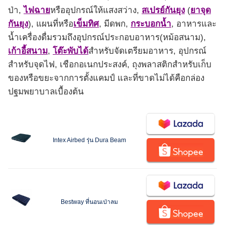
ป่า,
ไฟฉาย
หรืออุปกรณ์ให้แสงสว่าง,
สเปรย์กันยุง
(
ยาจุด
กันยุง
), แผนที่หรือ
เข็มทิศ
, มีดพก,
กระบอกน้ำ
, อาหารและ
น้ำเครื่องดื่มรวมถึงอุปกรณ์ประกอบอาหาร(หม้อสนาม),
เก้าอี้สนาม
,
โต๊ะพับได้
สำหรับจัดเตรียมอาหาร, อุปกรณ์
สำหรับจุดไฟ, เชือกอเนกประสงค์, ถุงพลาสติกสำหรับเก็บ
ของหรือขยะจากการตั้งแคมป์ และที่ขาดไม่ได้คือกล่อง
ปฐมพยาบาลเบื้องต้น
Intex Airbed รุ่น Dura Beam
Bestway ที่นอนเป่าลม