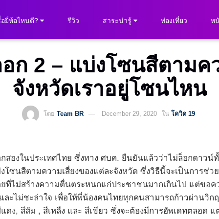
ื้อยี่ห้อไหนดี?
รีวิว
สาระน่ารู้
ท่องเที่ยว
หนั
ก 2 – แบ่งโซนสีตามความ
จังหวัดเราอยู่โซนไหน
โดย
Team BR
December 29, 2020
ใน
โควิด 19
กสองในประเทศไทย ซึ่งทาง ศบค. ยืนยันแล้วว่าไม่ล็อกดาวน์ทั
ซนสีตามความเสี่ยงของแต่ละจังหวัด ซึ่งวิธีนี้จะเป็นการช่
ยที่ไม่สร้างความตื่นตระหนกแก่ประชาชนมากเกินไป แต่ขอค
ละไม่ชะล่าใจ เพื่อให้พี่น้องคนไทยทุกคนสามารถก้าวผ่านวิกฤตค
ดง, สีส้ม , สีเหลืง และ สีเขียว ซึ่งจะต้องมีการอัพเดทตลอด แต่