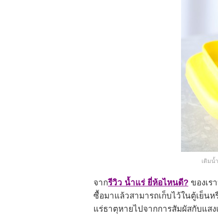
เติมน้
จาก
รีวิว น้ำแร่ ยี่ห้อไหนดี?
ของเราท
ซื้อมาแล้วสามารถเก็บไว้ในตู้เย็นห
แร่ธาตุหายไปจากการสัมผัสกับแสง