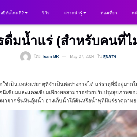
ื้อยี่ห้อไหนดี?
รีวิว
สาระน่ารู้
ท่องเที่ยว
หนั
ดื่มน้ำแร่ (สำหรับคนที่ไ
โดย
Team BR
May 27, 2024
ใน
สุขภาพ
ารถใช้เป็นแหล่งแร่ธาตุที่จำเป็นต่อร่างกายได้ แร่ธาตุที่มีอยู่
ีแมกนีเซียมและแคลเซียมเพียงพอสามารถช่วยปรับปรุงสุขภาพข
องมาจากชั้นหินอุ้มน้ำ อ่างเก็บน้ำใต้ดินหรือน้ำพุที่มีแร่ธาตุต