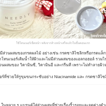
ใช้โทนเนอร์เช็ดหน้า หลังจากล้างหน้าเสร็จแล้วในขั้นตอนแรก
ี่มีส่วนผสมของกรดผลไม้ อย่างเช่น กรดซาลิไซลิกหรือกรดแล็กทิ
ทนเนอร์เติมน้ำให้ผิวและไม่มีส่วนผสมของแอลกอฮอล์ รวมไ
ีส่วนผสมของ วิตามินซี, วิตามินอี และกรีนที เพราะไม่ทำลายผิ
ที่ช่วยให้รูขุมขนกระชับอย่าง Niacinamide และ กรดซาลิไซล
ว ในหลาย ๆ แบรนด์ใส่ส่วนผสมที่ช่วยเรื่องริ้วรอยและจุดด่างดำด