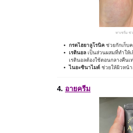
ทาเซรั่ม ช่
กรดไฮยาลูโรนิค
ช่วยกักเก็บ
เรตินอล
เป็นส่วนผสมที่ทำให้
เรตินอลต้องใช้ตอนกลางคืนเท่า
ไนอะซินาไมด์
ช่วยให้ผิวหน
4.
อายครีม