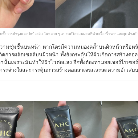
วยทั้งการบำรุงและปกป้องผิว ในหลาย ๆ แบรนด์ใส่ส่วนผสมที่ช่วยเรื่องริ้วรอยและจุดด่างด
ความชุ่มชื้นบนหน้า หากใครมีความหมองคล้ำบนผิวหน้าหรือหน้าแ
เกิดการผลัดเซลล์บนผิวหน้า ทั้งยังกระตุ้นให้ผิวเกิดการสร้างค
นั้นเพราะมันทำให้ผิวไวต่อแสง อีกทั้งต้องทามอยเจอร์ไรเซอร์เพ
้ากระจ่างใสและกระตุ้นการสร้างคอลลาเจนและลดความอักเสบ