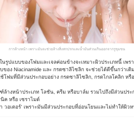
การล้างหน้า เพราะมันจะช่วยล้างสิ่งสกปรกและน้ำมันส่วนเกินออกจากรูขุมขน
าในรูปแบบของโฟมและเจลค่อนข้างจะเหมาะผิวประเภทนี้ เพรา
กอบของ Niacinamide และ กรดซาลิไซลิก จะช่วยได้ดีขึ้นกว่าเดิ
ช้โฟมที่มีส่วนประกอบอย่าง กรดซาลิไซลิก, กรดไกลโคลิก หรือเ
ล้างหน้าประเภท โลชัน, ครีม หรือบาล์ม รวมไปถึงมีส่วนประกอบ
นิค หรือ เซราไมด์
า วอเตอร์’ เพราะมันมีส่วนประกอบที่อ่อนโยนและไม่ทำให้ผิวห