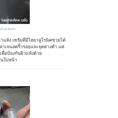
ำด้วยเช่นกัน
ห้ง เซรัมที่มีไฮยาลูโรนิคช่วยได้
อลลาเจนลดริ้วรอยและจุดด่างดำ แต่
ื่อป้องกันผิวแห้งด้วย
บนใบหน้า