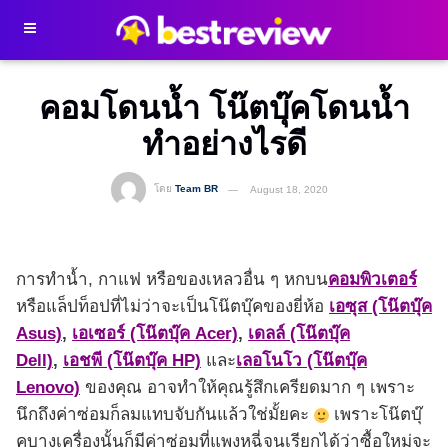
คอมโดนน้ำ โน๊ตบุ๊คโดนน้ำ
ทำอย่างไรดี
โดย
Team BR
August 18, 2020
การทำน้ำ, กาแฟ หรือของเหลวอื่น ๆ หกบน
คอมพิวเตอร์
หรือแล็ปท็อปที่ไม่ว่าจะเป็นโน๊ตบุ๊คของยี่ห้อ
เอซุส (โน๊ตบุ๊ค
Asus)
,
เอเซอร์ (โน๊ตบุ๊ค Acer)
,
เดลล์ (โน๊ตบุ๊ค
Dell)
,
เอชพี (โน๊ตบุ๊ค HP)
และ
เลอโนโว (โน๊ตบุ๊ค
Lenovo)
ของคุณ อาจทำให้คุณรู้สึกเครียดมาก ๆ เพราะ
นึกถึงค่าซ่อมก็ลมแทบจับกันแล้วใช่มั้ยคะ
เพราะโน๊ตบุ๊
คบางเครื่องนั้นก็มีค่าซ่อมที่แพงหูฉี่จนเรียกได้ว่าซื้อใหม่จะ