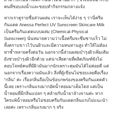
คนที่ชอบลงน้ำและชอบทำกิจกรรมกลางแจ้ง
หากเราดูรายชื่อส่วนผสม เราจะเห็นได้ง่าย ๆ ว่านี่ครีม
กันแดด Anessa Perfect UV Sunscreen Skincare Milk
เป็นครีมกันแดดแบบผสม (Chemical-Physical
Sunscreen) นั่นหมายความว่าเนื้อครีมจะซึมซาบเร็ว ไม่
ทิ้งคราบขาวไว้บนผิวและมีความทนทานสูง ทำให้ไม่ต้อง
ทาซ้ำหลายครั้งต่อวัน นอกจากนี้ส่วนผสมบำรุงผิวเพิ่มเติม
ยังช่วยบำรุงผิวอีกด้วย แต่น่าเสียดายที่ผลิตภัณฑ์ยังไม่
ตอบโจทย์คนที่มีผิวมันมากนักเพราะคุมมันได้ไม่ค่อยดี แต่
นอกจากเรื่องความมันแล้ว สิ่งที่ผู้เขียนไม่ชอบเลยคือเรื่อง
“กลิ่น” ค่ะ เรื่องกลิ่นถือเป็นข้อบกพร่องของครีมกันแดดตัว
นี้เลย เพราะกลิ่นแรงมากอัดน้ำหอมมาเต็มโดส แต่เป็น
น้ำหอมที่มีกลิ่นแปลก ๆ คล้ายกับน้ำยาล้างจานค่ะ หาก
ใครแพ้น้ำหอมหรือไม่ชอบครีมกันแดดกลิ่นแรงไม่แนะนำ
เลยค่ะ เพราะกลิ่นแรงมาก ๆ จริง