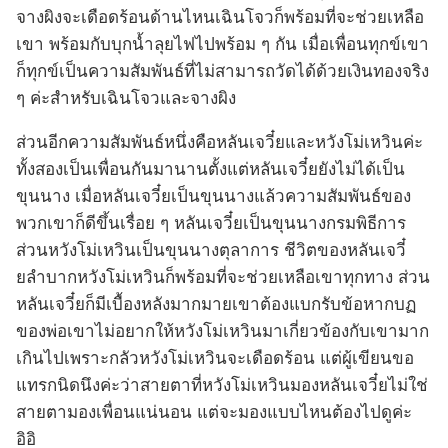
จางผิงจะเดือดร้อนด้านไหนเฉินโจวก็พร้อมที่จะช่วยเหลือ
เขา พร้อมกับบุกน้ำลุยไฟไปพร้อม ๆ กัน เมื่อเพื่อนทุกข์เขา
ก็ทุกข์เป็นความสัมพันธ์ที่ไม่สามารถวัดได้ด้วยเงินทองจริง
ๆ ค่ะสำหรับเฉินโจวและจางผิง
ส่วนอีกความสัมพันธ์หนึ่งคือหลันเจวี๋ยและหวังโม่เหวินค่ะ
ทั้งสองเป็นเพื่อนกันมานานตั้งแต่หลันเจวี๋ยยังไม่ได้เป็น
ขุนนาง เมื่อหลันเจวี๋ยเป็นขุนนางแล้วความสัมพันธ์ของ
พวกเขาก็ดีขึ้นเรื่อย ๆ หลันเจวี๋ยเป็นขุนนางกรมพิธีการ
ส่วนหวังโม่เหวินเป็นขุนนางตุลาการ ชีวิตของหลันเจวี๋
ยลำบากหวังโม่เหวินก็พร้อมที่จะช่วยเหลือเขาทุกทาง ส่วน
หลันเจวี๋ยก็มีเบื้องหลังมากมายเขาต้องแบกรับข้อหากบฏ
ของพ่อเขาไม่อยากให้หวังโม่เหวินมาเกี่ยวข้องกับเขามาก
เกินไปเพราะกลัวหวังโม่เหวินจะเดือดร้อน แต่ผู้เขียนขอ
แทรกนิดนึงค่ะว่าสายตาที่หวังโม่เหวินมองหลันเจวี๋ยไม่ใช่
สายตามองเพื่อนแน่นอน แต่จะมองแบบไหนต้องไปดูค่ะ
อิอิ