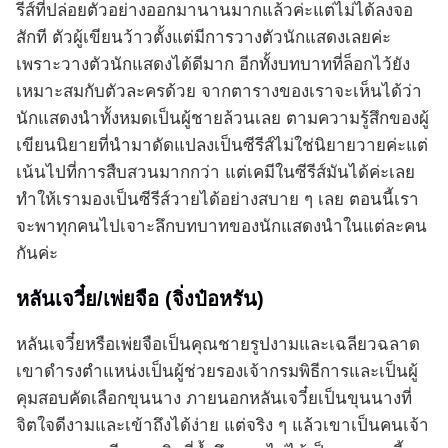
รีส์ที่ปล่อยตัวอย่างออกมานานมากแล้วค่ะแต่ไม่ได้ลงจอ
สักที ตัวผู้เขียนว้าวตั้งแต่มีการวางตัวนักแสดงเลยค่ะ
เพราะวางตัวนักแสดงได้ดีมาก อีกทั้งบทบาทที่ล็อกไว้ยัง
เหมาะสมกับตัวละครด้วย จากตารางของเราจะเห็นได้ว่า
นักแสดงนำทั้งหมดเป็นผู้ชายล้วนเลย ตามความรู้สึกของผู้
เขียนนิยายที่นำมาดัดแปลงเป็นซีรีส์ไม่ใช่นิยายวายค่ะแต่
เน้นไปที่การสืบสวนมากกว่า แต่เคมีในซีรีส์มันได้ค่ะเลย
ทำให้เรามองเป็นซีรีส์วายได้อย่างสบาย ๆ เลย ตอนนี้เรา
จะพาทุกคนไปเจาะลึกบทบาทของนักแสดงนำในแต่ละคน
กันค่ะ
หลันเจวี๋ย/เพ่ยจือ (จิ่งป๋อหรัน)
หลันเจวี๋ยหรือเพ่ยจือเป็นคุณชายรูปงามและเฉลียวฉลาด
เขาดำรงตำแหน่งเป็นผู้ช่วยรองเจ้ากรมพิธีการและเป็นผู้
คุมสอบคัดเลือกขุนนาง ภายนอกหลันเจวี๋ยเป็นขุนนางที่
จิตใจดีงามและเข้าถึงได้ง่าย แต่จริง ๆ แล้วเขาเป็นคนเจ้า