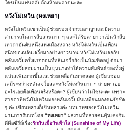
ใครเป็นแฟนคลับต้องห้ามพลาดนะคะ
หวังโม่เหวิน (หงเหยา)
หวังโม่เหวินเขาเป็นผู้ช่วยรองเจ้ากรมอาญาและมีความ
สามารถในการสืบสวนมาก ๆ และได้รับฉายาว่าเป็นนักสืบ
เทวดาอันดับหนึ่งแห่งเมืองหลวง หวังโม่เหวินเป็นเพื่อน
สนิทของหลันเจวี๋ยมาอย่างยาวนาน หวังโม่เหวินเจอกับ
หลันเจวี๋ยครั้งแรกตอนที่หลันเจวี๋ยยังเป็นบัณฑิตอยู่ ต่อมา
หลันเจวี๋ยสอบผ่านเป็นขุนนางทำให้ความสัมพันธ์ของทั้งคู่
แน่นแฟ้นมากขึ้นและช่วยเหลือกันมาตลอด ผู้เขียนชอบ
เคมีระหว่างหลันเจวี๋ยและหวังโม่เหวินมาก ๆ สายตาเอย
อะไรเอยคือเพื่อนจริงหรือคะ? ผู้เขียนว่าไม่ใช่นะคะ เพราะ
สายตาที่หวังโม่เหวินมองหลันเจวี๋ยมันเหมือนมองคนรักชัด
ๆ ค่ะ เขียนพลางก็เขินพลางค่ะ บทบาทของหวังโม่เหวิน
ผ่านการรับบทโดย
“หงเหยา”
ผลงานที่หลายคนคุ้นเคยกัน
ดีคือซีรีส์เรื่อง
รักกันเมื่อวันฟ้าใส (Sunshine of My Life)