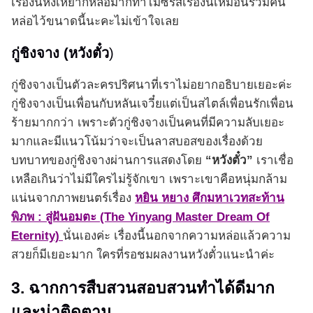
เรื่องนี้หงเหยาก็หล่อมากทำไมซีรีส์เรื่องนี้เหมือนรวมคน
หล่อไว้ขนาดนี้นะคะไม่เข้าใจเลย
กู่ชิงจาง (หวังตั๋ว
)
กู่ชิงจางเป็นตัวละครปริศนาที่เราไม่อยากอธิบายเยอะค่ะ
กู่ชิงจางเป็นเพื่อนกับหลันเจวี๋ยแต่เป็นสไตล์เพื่อนรักเพื่อน
ร้ายมากกว่า เพราะตัวกู่ชิงจางเป็นคนที่มีความลับเยอะ
มากและมีแนวโน้มว่าจะเป็นลาสบอสของเรื่องด้วย
บทบาทของกู่ชิงจางผ่านการแสดงโดย
“หวังตั๋ว”
เราเชื่อ
เหลือเกินว่าไม่มีใครไม่รู้จักเขา เพราะเขาคือหนุ่มกล้าม
แน่นจากภาพยนตร์เรื่อง
หยิน หยาง ศึกมหาเวทสะท้าน
พิภพ : สู่ฝันอมตะ (The Yinyang Master Dream Of
Eternity)
นั่นเองค่ะ เรื่องนี้นอกจากความหล่อแล้วความ
สวยก็มีเยอะมาก ใครที่รอชมผลงานหวังตั๋วแนะนำค่ะ
3. ฉากการสืบสวนสอบสวนทำได้ดีมาก
และน่าติดตาม