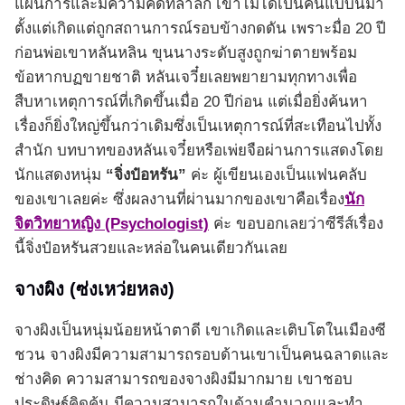
แผนการและมีความคิดที่ล้ำลึก เขาไม่ได้เป็นคนแบบนี้มา
ตั้งแต่เกิดแต่ถูกสถานการณ์รอบข้างกดดัน เพราะมื่อ 20 ปี
ก่อนพ่อเขาหลันหลิน ขุนนางระดับสูงถูกฆ่าตายพร้อม
ข้อหากบฏขายชาติ หลันเจวี๋ยเลยพยายามทุกทางเพื่อ
สืบหาเหตุการณ์ที่เกิดขึ้นเมื่อ 20 ปีก่อน แต่เมื่อยิ่งค้นหา
เรื่องก็ยิ่งใหญ่ขึ้นกว่าเดิมซึ่งเป็นเหตุการณ์ที่สะเทือนไปทั้ง
สำนัก บทบาทของหลันเจวี๋ยหรือเพ่ยจือผ่านการแสดงโดย
นักแสดงหนุ่ม
“จิ่งป๋อหรัน”
ค่ะ ผู้เขียนเองเป็นแฟนคลับ
ของเขาเลยค่ะ ซึ่งผลงานที่ผ่านมากของเขาคือเรื่อง
นัก
จิตวิทยาหญิง (Psychologist)
ค่ะ ขอบอกเลยว่าซีรีส์เรื่อง
นี้จิ่งป๋อหรันสวยและหล่อในคนเดียวกันเลย
จางผิง (ซ่งเหว่ยหลง)
จางผิงเป็นหนุ่มน้อยหน้าตาดี เขาเกิดและเติบโตในเมืองซี
ชวน จางผิงมีความสามารถรอบด้านเขาเป็นคนฉลาดและ
ช่างคิด ความสามารถของจางผิงมีมากมาย เขาชอบ
ประดิษฐ์คิดค้น มีความสามารถในด้านคำนวณและทำ