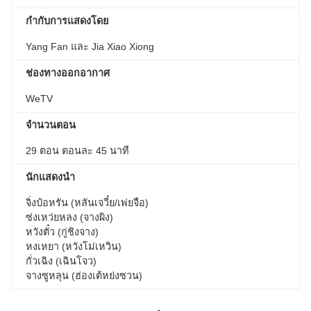
กำกับการแสดงโดย
Yang Fan และ Jia Xiao Xiong
ช่องทางออกอากาศ
WeTV
จำนวนตอน
29 ตอน ตอนละ 45 นาที
นักแสดงนำ
จิ่งป๋อหรัน (หลันเจวี๋ย/เพ่ยจือ)
ซ่งเหว่ยหลง (จางผิง)
หวังตั๋ว (กู่ชิงจาง)
หงเหยา (หวังโม่เหวิน)
กั่วเฉิง (เฉินโจว)
จางซูหลุน (ฮ่องเต้หย่งซวน)