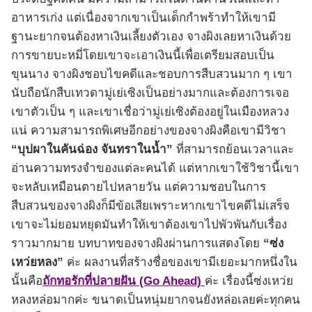
อาหารเก่ง แต่เนื่องจากเขาเป็นเด็กกำพร้าทำให้เขามี
ฐานะยากจนต้องหาเงินเลี้ยงตัวเอง จางผิงเลยหาเงินด้วย
การขายบะหมี่โดยเขาจะเอาเงินนี้เพื่อเตรียมสอบเป็น
ขุนนาง จางผิงชอบไขคดีและชอบการสืบสวนมาก ๆ เขา
นับถือนักสืบเทวดามู่เย่เซิงเป็นอย่างมากและต้องการเจอ
เขาตัวเป็น ๆ และเขาเชื่อว่ามู่เย่เซิงต้องอยู่ในเมืองหลวง
แน่ ความสามารถพิเศษอีกอย่างของจางผิงคือเขามีวิชา
“บุปผาในคันฉ่อง จันทราในน้ำ”
ที่สามารถย้อนเวลาและ
อ่านความทรงจำของแต่ละคนได้ แต่หากเขาใช้วิชานี้เขา
จะหลับเหมือนตายไปหลายวัน แต่ความชอบในการ
สืบสวนของจางผิงก็มีข้อเสียเพราะหากเขาไขคดีไม่เสร็จ
เขาจะไม่ยอมหยุดมันทำให้เขาต้องเขาไปพัวพันกับเรื่อง
ราวมากมาย บทบาทของจางผิงผ่านการแสดงโดย
“ซ่ง
เหว่ยหลง”
ค่ะ ผลงานที่สร้างชื่อของเขามีเยอะมากหนึ่งใน
นั้นคือ
ถักทอรักที่ปลายฝัน (Go Ahead)
ค่ะ เรื่องนี้ซ่งเหว่ย
หลงหล่อมากค่ะ ขนาดเป็นหนุ่มยากจนยังหล่อเลยค่ะทุกคน