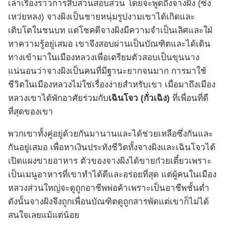
เล่าเรื่องราวการสืบสวนสอบสวน โดยจะพูดถึงจางผิง (ซ่ง
เหว่ยหลง) จางผิงเป็นชายหนุ่มรูปงามเขาได้เกิดและ
เติบโตในชนบท แต่โชคดีจางผิงมีความจำเป็นเลิศและใฝ่
หาความรู้อยู่เสมอ เขาจึงสอบผ่านเป็นบัณฑิตและได้เดิน
ทางเข้ามาในเมืองหลวงเพื่อเตรียมตัวสอบเป็นขุนนาง
แน่นอนว่าจางผิงเป็นคนที่มีฐานะยากจนมาก การมาใช้
ชีวิตในเมืองหลวงไม่ใช่เรื่องง่ายสำหรับเขา เมื่อมาถึงเมือง
หลวงเขาได้พักอาศัยร่วมกับ
เฉินโจว (กั่วเฉิง)
ที่เพื่อนที่ดี
ที่สุดของเขา
พวกเขาทั้งคู่อยู่ด้วยกันมานานและได้ช่วยเหลือซึ่งกันและ
กันอยู่เสมอ เพื่อหาเงินประทังชีวิตทั้งจางผิงและเฉินโจวได้
เปิดแผงขายอาหาร ตัวของจางผิงได้ขายก๋วยเตี๋ยวเพราะ
เป็นเมนูอาหารที่เขาทำได้ดีและอร่อยที่สุด แต่ผู้คนในเมือง
หลวงส่วนใหญ่จะดูถูกอาชีพพ่อค้าเพราะเป็นอาชีพชั้นต่ำ
ดังนั้นจางผิงจึงถูกเพื่อนบัณฑิตดูถูกสารพัดแต่เขาก็ไม่ได้
สนใจเลยแม้แต่น้อย