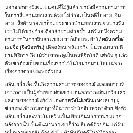
นอกจากจางผิงจะเป็นคนที่ใฝ่รู้แล้วเขายังมีความสามารถ
ในการสืบสวนสอบสวนด้วย ไม่ว่าจะเป็นคดีไก่หาย เงิน
หาย เสื้อผ้าหายเขาก็จะช่วยชาวบ้านสอบสวนจนบางวัน
เขาไม่ได้ขายก๋วยเตี๋ยวสักชามด้วยซ้ำ แต่วันหนึ่งความ
สามารถในการสืบสวนของเขาก็เกือบจะทำให้
หลันเจวี๋ย/
เผยจือ (จิ่งป๋อหรัน)
เดือดร้อน หลันเจวี๋ยเป็นรองเสนาบดี
กรมพิธีการ ถึงแม้ว่าเขาจะดูเป็นคนที่จิตใจดีแต่จริง ๆ แล้ว
ตัวเขาต้องเก็บซ่อนเรื่องราวไว้ในใจมากมายโดยเฉพาะ
เรื่องการตายของพ่อตัวเอง
หลันเจวี๋ยเล็งเห็นถึงความสามารถของจางผิงเลยอยากให้
เขากลายเป็นผู้ช่วยของตัวเขา แต่นอกจากหลันเจวี๋ยแล้ว
ผลงานของจางผิงยังไปเตะตา
หวังโม่เหวิน (หงเหยา)
ผู้
ช่วยรองเจ้ากรมอาญาที่มีฉายาว่านักสืบเทวดาด้วย ซึ่งตัว
หลันเจวี๋ยและหวังโม่เหวินเป็นเพื่อนกันมายาวนานมาก
หลังจากนั้นเป็นต้นมาพวกเขาก็ร่วมสืบคดีด้วยกัน แต่วัน
หนึ่งพวกเขากลับต้องเข้าไปพัวพันกับคดีใหญ่ที่อาจจะ