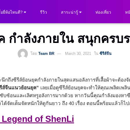
ื้อยี่ห้อไหนดี?
รีวิว
สาระน่ารู้
ท่องเที่ยว
หนั
นยุค กำลังภายใน สนุกครบ
โดย
Team BR
March 30, 2021
ใน
ซีรีส์จีน
ถึงซีรีส์ย้อนยุคกำลังภายในสุดแสนอลังการที่เสื้อผ้าจะต้องจั
รีส์จีนแนวย้อนยุค”
เลยเมื่อดูซีรีส์ย้อนยุคจะทำให้คุณเพลิดเ
ามซับซ้อนและเลิศหรูอลังการมากด้วย หากวันนี้คุณกำลังมองหาซีรีส
จัดเต็มจัดหนักให้ดูกันยาว ถึง 40 เรื่อง ตอนนี้พร้อมแล้วก็ไ
he Legend of ShenLi