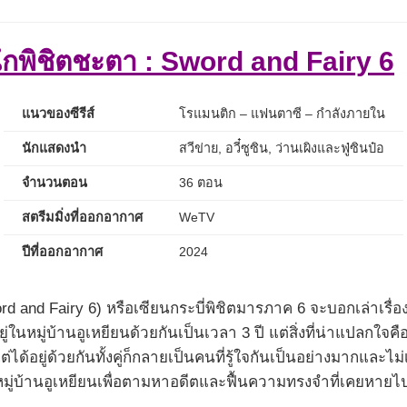
นึกพิชิตชะตา : Sword and Fairy 6
แนวของซีรีส์
โรแมนติก – แฟนตาซี – กำลังภายใน
นักแสดงนำ
สวีข่าย, อวี๋ซูซิน, ว่านเผิงและฟู่ซินป๋อ
จำนวนตอน
36 ตอน
สตรีมมิ่งที่ออกอากาศ
WeTV
ปีที่ออกอากาศ
2024
rd and Fairy 6) หรือเซียนกระบี่พิชิตมารภาค 6 จะบอกเล่าเรื่
ในหมู่บ้านอูเหยียนด้วยกันเป็นเวลา 3 ปี แต่สิ่งที่น่าแปลกใจคือท
ต่ได้อยู่ด้วยกันทั้งคู่ก็กลายเป็นคนที่รู้ใจกันเป็นอย่างมากแล
ู่บ้านอูเหยียนเพื่อตามหาอดีตและฟื้นความทรงจำที่เคยหายไ