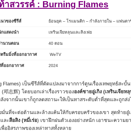
าท้าสวรรค์ : Burning Flames
แนวของซีรีส์
ย้อนยุค – โรแมนติก – กำลังภายใน – แฟนตาซ
นักแสดงนำ
เหรินเจียหลุนและสิงเฟย
จำนวนตอน
40 ตอน
สตรีมมิ่งที่ออกอากาศ
WeTV
ปีที่ออกอากาศ
2024
ng Flames) เป็นซีรีส์ที่ดัดแปลงมาจากการ์ตูนเรื่องเทพยุทธ์ส
อฮุย (邓志辉) โดยบอกเล่าเรื่องราวของ
องค์ชายอู่เกิง (เหรินเจียหล
งจากนั้นเขาก็ถูกลดสถานะให้เป็นทาสระดับต่ำที่สุดและถูกส่ง
งมั่นที่จะต่อต้านและล้างแค้นให้กับครอบครัวของเขา สุดท้ายอู๋
และ
สือสิง (หมี่เร่อ
) เขาฝึกฝนตัวเองอย่างหนัก เอาชนะความยา
เพื่ออิสรภาพของเหล่าทาสทั้งหลาย