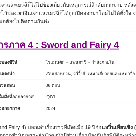
เจาและเยว่ฉีก็ได้ไปข้องเกี่ยวกับเหตุการณ์ลึกลับมากมาย หลังจ
ว้ของเยว่จินเจาและเยว่ฉีก็ได้ถูกเปิดออกมาโดยไม่ได้ตั้งใจ 
หมดต้องไปติดตามกันค่ะ
ตมารภาค 4 : Sword and Fairy 4
ของซีรีส์
โรแมนติก – แฟนตาซี – กำลังภายใน
กแสดงนำ
เฉินเจ๋อหย่วน, จวีจิ้งอี, เหมาเสี่ยวฮุ่ยและเหมาจื่อ
นวนตอน
36 ตอน
ีมมิ่งที่ออกอากาศ
iQIYI
ี่ออกอากาศ
2024
 Fairy 4) บอกเล่าเรื่องราวที่เกิดเมื่อ 19 ปีก่อน
อวิ๋นเทียนชิง 
ากสำนักเพราะสำนักฉงหัวมีส่วนเกี่ยวข้องกับภัยพิบัติระหว่า