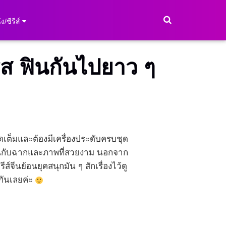
ง/ซีรีส์
รส ฟินกันไปยาว ๆ
ดเต็มและต้องมีเครื่องประดับครบชุด
พลินกับฉากและภาพที่สวยงาม นอกจาก
์จีนย้อนยุคสนุกมัน ๆ สักเรื่องไว้ดู
ปกันเลยค่ะ