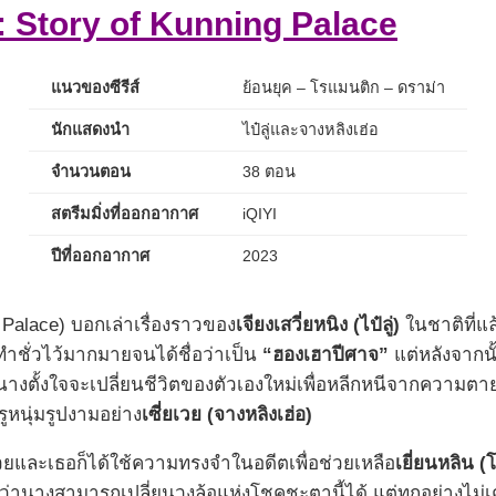
ิง : Story of Kunning Palace
แนวของซีรีส์
ย้อนยุค – โรแมนติก – ดราม่า
นักแสดงนำ
ไป๋ลู่และจางหลิงเฮ่อ
จำนวนตอน
38 ตอน
สตรีมมิ่งที่ออกอากาศ
iQIYI
ปีที่ออกอากาศ
2023
ng Palace) บอกเล่าเรื่องราวของ
เจียงเสวี่ยหนิง (ไป๋ลู่)
ในชาติที่แ
ำชั่วไว้มากมายจนได้ชื่อว่าเป็น
“ฮองเฮาปีศาจ”
แต่หลังจากนั
งนางตั้งใจจะเปลี่ยนชีวิตของตัวเองใหม่เพื่อหลีกหนีจากความตายแ
ูหนุ่มรูปงามอย่าง
เซี่ยเวย (จางหลิงเฮ่อ)
ี่ยเวยและเธอก็ได้ใช้ความทรงจำในอดีตเพื่อช่วยเหลือ
เยี่ยนหลิน (
วว่านางสามารถเปลี่ยนวงล้อแห่งโชคชะตานี้ได้ แต่ทุกอย่างไม่