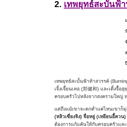
2.
เทพยุทธ์สะบั้นฟ้
เทพยุทธ์สะบั้นฟ้าท้าสวรรค์ (Burni
เจิ้งเจี้ยนเหอ (郑健和) และเติ้งจื้
ครอบครัวไปหลังจากสงครามใหญ่ หลั
แต่ถึงแม้เขาจะตกต่ำแค่ไหนเขาก็มุ่
(หลิวเซี่ยงจิง) จื่อหยู่ (เหยียนอี้ควน)
ต้องการแก้แค้นให้กับครอบครัวและ