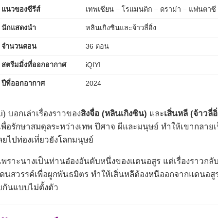
แนวของซีรีส์
เทพเซียน – โรแมนติก – ดราม่า – แฟนตาซี
นักแสดงนำ
หลินเกิงซินและจ้าวลี่อิ่ง
จำนวนตอน
36 ตอน
สตรีมมิ่งที่ออกอากาศ
iQIYI
ปีที่ออกอากาศ
2024
i) บอกเล่าเรื่องราวของ
สิงจื่อ (หลินเกิงซิน)
และ
เสิ่นหลี (จ้าวลี่อิ
่อรักษาสมดุลระหว่างเทพ ปีศาจ ผีและมนุษย์ ทำให้เขากลายเป็นค
ลยไปท่องเที่ยวยังโลกมนุษย์
 เพราะนางเป็นท่านอ๋องอันดับหนึ่งของแดนอสูร แต่เรื่องราวกลับ
แดนสวรรค์เพื่อผูกพันธมิตร ทำให้เสิ่นหลีต้องหนีออกจากแดนอสูร
วยกันแบบไม่ตั้งตัว