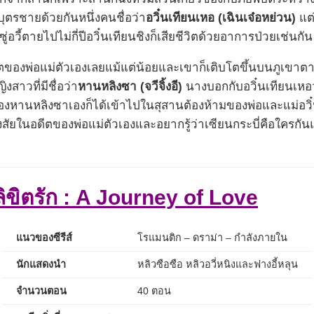
บุตรชายด้วยกันหนึ่งคนชื่อว่า
อวิ๋นเทียนเหอ (เฉินเจ๋อหย่วน)
แต
ซู่อวี้ตายไปไม่กี่ปีอวิ๋นเทียนชิงก็เสียชีวิตด้วยอาการป่วยเช่นกัน
ดีตของพ่อแม่ตัวเองเลยแม้แต่น้อยและเขาก็เติบโตขึ้นบนภูเขาตา
สาวที่มีชื่อว่า
หานหลิงซา (จวีจิ้งอี)
นางบอกกับอวิ๋นเทียนเห
วของหานหลิงซาเองก็ได้เข้าไปในสุสานต้องห้ามของพ่อและแม่อวิ
มสงสัยในอดีตของพ่อแม่ตัวเองและอยากรู้ว่าเซียนกระบี่คือใครกัน
ิขิตรัก : A Journey of Love
แนวของซีรีส์
โรแมนติก – ดราม่า – กำลังภายใน
นักแสดงนำ
หลิวซือซือ หลิวอวี่หนิงและฟางอี้หลุน
จำนวนตอน
40 ตอน