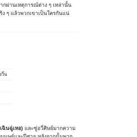
ากผ่านเหตุการณ์ต่าง ๆ เหล่านั้น
จริง ๆ แล้วพวกเขาเป็นใครกันแน่
จวิ้น
(เฉินฉู่เหอ)
และซู่อวี่ศิษย์มากความ
งมนุษย์และปีศาจ หลังจากนั้นพวก