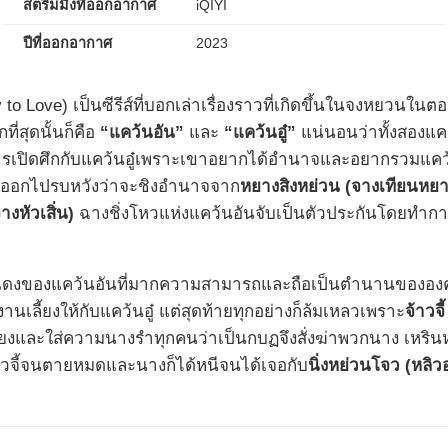
สตรีมมิ่งที่ออกอากาศ
iQIYI
ปีที่ออกอากาศ
2023
o Love) เป็นซีรีส์ที่บอกเล่าเรื่องราวที่เกิดขึ้นในจงหยวนในตอน
ี่สุดนั้นก็คือ
“แคว้นอัน”
และ
“แคว้นอู๋”
แน่นอนว่าทั้งสองแค
ารเปิดศึกกับแคว้นอู๋เพราะเขาอยากได้อำนาจและอยากรวมแคว้นเป
ทัพออกไปรบหวังว่าจะชิงอำนาจจาก
หยางสิงหย่วน (จางเทียนหยา
างหัวเสิ่น)
ฉางชิ่งโหวแห่งแคว้นอันจับเป็นตัวประกันโดยทำก
แดงของแคว้นอันที่มากความสามารถและถือเป็นตำนานขององคร
ี้ยงให้กับแคว้นอู๋ แต่สุดท้ายทุกอย่างก็ล้มเหลวเพราะ
จ้าวจี้
้ยงและใส่ความนางรำทุกคนว่าเป็นกบฏจึงสั่งฆ่าพวกนาง เหรินหร
จ้าวจี้จนตายหมดและนางก็ได้หนีจนได้เจอกับ
นิ่งหย่วนโจว (หลิวอ