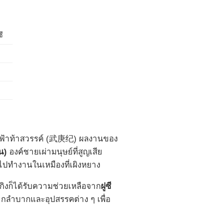
ี
ะบั้นฟ้าท้าสวรรค์ (武庚纪) ผลงานของ
ุน)
องค์ชายเผ่ามนุษย์ที่สูญเสีย
ไปทำงานในเหมืองที่เผิงหยาง
เกิงก็ได้รับความช่วยเหลือจาก
ฝูซี
กลำบากและอุปสรรคต่าง ๆ เพื่อ