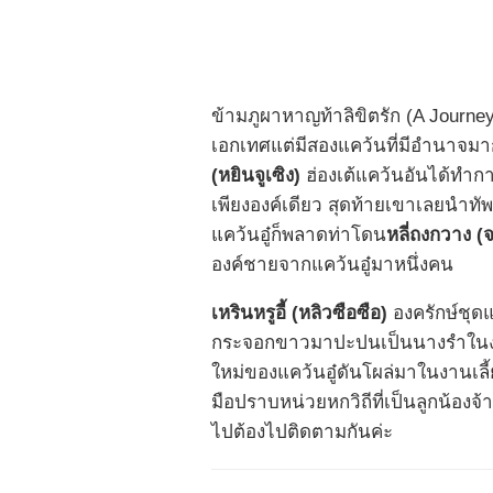
ข้ามภูผาหาญท้าลิขิตรัก (A Journey t
เอกเทศแต่มีสองแคว้นที่มีอำนาจมากท
(หยินจูเซิง)
ฮ่องเต้แคว้นอันได้ทำก
เพียงองค์เดียว สุดท้ายเขาเลยนำ
แคว้นอู๋ก็พลาดท่าโดน
หลี่ถงกวาง (จ
องค์ชายจากแคว้นอู๋มาหนึ่งคน
เหรินหรูอี้ (หลิวซือซือ)
องครักษ์ชุด
กระจอกขาวมาปะปนเป็นนางรำในงานเล
ใหม่ของแคว้นอู๋ดันโผล่มาในงานเลี
มือปราบหน่วยหกวิถีที่เป็นลูกน้อง
ไปต้องไปติดตามกันค่ะ