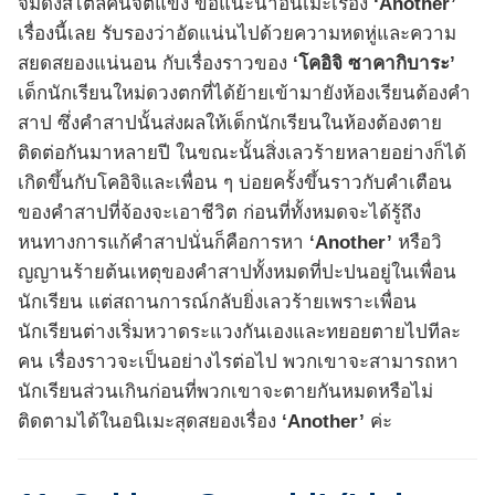
จมดิ่งสไตล์คนจิตแข็ง ขอแนะนำอนิเมะเรื่อง
‘Another’
เรื่องนี้เลย รับรองว่าอัดแน่นไปด้วยความหดหู่และความ
สยดสยองแน่นอน กับเรื่องราวของ
‘โคอิจิ ซาคากิบาระ’
เด็กนักเรียนใหม่ดวงตกที่ได้ย้ายเข้ามายังห้องเรียนต้องคำ
สาป ซึ่งคำสาปนั้นส่งผลให้เด็กนักเรียนในห้องต้องตาย
ติดต่อกันมาหลายปี ในขณะนั้นสิ่งเลวร้ายหลายอย่างก็ได้
เกิดขึ้นกับโคอิจิและเพื่อน ๆ บ่อยครั้งขึ้นราวกับคำเตือน
ของคำสาปที่จ้องจะเอาชีวิต ก่อนที่ทั้งหมดจะได้รู้ถึง
หนทางการแก้คำสาปนั่นก็คือการหา
‘Another’
หรือวิ
ญญานร้ายต้นเหตุของคำสาปทั้งหมดที่ปะปนอยู่ในเพื่อน
นักเรียน แต่สถานการณ์กลับยิ่งเลวร้ายเพราะเพื่อน
นักเรียนต่างเริ่มหวาดระแวงกันเองและทยอยตายไปทีละ
คน เรื่องราวจะเป็นอย่างไรต่อไป พวกเขาจะสามารถหา
นักเรียนส่วนเกินก่อนที่พวกเขาจะตายกันหมดหรือไม่
ติดตามได้ในอนิเมะสุดสยองเรื่อง
‘Another’
ค่ะ