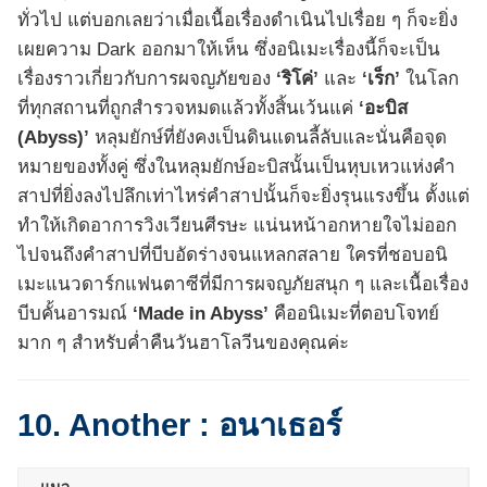
ทั่วไป แต่บอกเลยว่าเมื่อเนื้อเรื่องดำเนินไปเรื่อย ๆ ก็จะยิ่ง
เผยความ Dark ออกมาให้เห็น ซึ่งอนิเมะเรื่องนี้ก็จะเป็น
เรื่องราวเกี่ยวกับการผจญภัยของ
‘ริโค่’
และ
‘เร็ก’
ในโลก
ที่ทุกสถานที่ถูกสำรวจหมดแล้วทั้งสิ้นเว้นแค่
‘อะบิส
(Abyss)’
หลุมยักษ์ที่ยังคงเป็นดินแดนลี้ลับและนั่นคือจุด
หมายของทั้งคู่ ซึ่งในหลุมยักษ์อะบิสนั้นเป็นหุบเหวแห่งคำ
สาปที่ยิ่งลงไปลึกเท่าไหร่คำสาปนั้นก็จะยิ่งรุนแรงขึ้น ตั้งแต่
ทำให้เกิดอาการวิงเวียนศีรษะ แน่นหน้าอกหายใจไม่ออก
ไปจนถึงคำสาปที่บีบอัดร่างจนแหลกสลาย ใครที่ชอบอนิ
เมะแนวดาร์กแฟนตาซีที่มีการผจญภัยสนุก ๆ และเนื้อเรื่อง
บีบคั้นอารมณ์
‘Made in Abyss’
คืออนิเมะที่ตอบโจทย์
มาก ๆ สำหรับค่ำคืนวันฮาโลวีนของคุณค่ะ
10. Another : อนาเธอร์