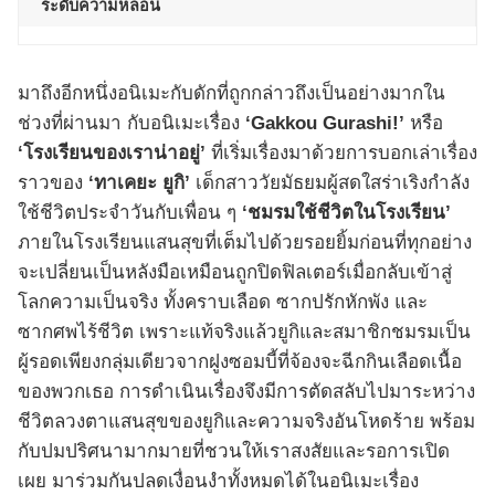
ระดับความหลอน
มาถึงอีกหนึ่งอนิเมะกับดักที่ถูกกล่าวถึงเป็นอย่างมากใน
ช่วงที่ผ่านมา กับอนิเมะเรื่อง
‘Gakkou Gurashi!’
หรือ
‘โรงเรียนของเราน่าอยู่’
ที่เริ่มเรื่องมาด้วยการบอกเล่าเรื่อง
ราวของ
‘ทาเคยะ ยูกิ’
เด็กสาววัยมัธยมผู้สดใสร่าเริงกำลัง
ใช้ชีวิตประจำวันกับเพื่อน ๆ
‘ชมรมใช้ชีวิตในโรงเรียน’
ภายในโรงเรียนแสนสุขที่เต็มไปด้วยรอยยิ้มก่อนที่ทุกอย่าง
จะเปลี่ยนเป็นหลังมือเหมือนถูกปิดฟิลเตอร์เมื่อกลับเข้าสู่
โลกความเป็นจริง ทั้งคราบเลือด ซากปรักหักพัง และ
ซากศพไร้ชีวิต เพราะแท้จริงแล้วยูกิและสมาชิกชมรมเป็น
ผู้รอดเพียงกลุ่มเดียวจากฝูงซอมบี้ที่จ้องจะฉีกกินเลือดเนื้อ
ของพวกเธอ การดำเนินเรื่องจึงมีการตัดสลับไปมาระหว่าง
ชีวิตลวงตาแสนสุขของยูกิและความจริงอันโหดร้าย พร้อม
กับปมปริศนามากมายที่ชวนให้เราสงสัยและรอการเปิด
เผย มาร่วมกันปลดเงื่อนงำทั้งหมดได้ในอนิเมะเรื่อง