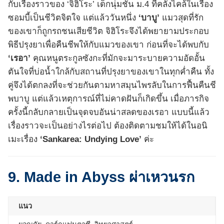
กับเรื่องราวของ ‘จิฮิโระ’ เด็กนุ่มชั้น ม.4 ที่คลั่งไคล้ในเรื่อง
ซอมบี้เป็นชีวิตจิตใจ แต่แล้ววันหนึ่ง
‘บาบู’
แมวสุดที่รัก
ของเขาก็ถูกรถชนเสียชีวิต จิฮิโระจึงได้พยายามประกอบ
พิธีปรุงยาเพื่อคืนชีพให้กับแมวของเขา ก่อนที่จะได้พบกับ
‘เรอา’
คุณหนูตระกูลซังกะที่มักจะมาระบายความอัดอั้น
ตันใจที่บ่อน้ำใกล้กับสถานที่ปรุงยาของเขาในทุกค่ำคืน ทั้ง
คู่จึงได้ตกลงที่จะช่วยกันตามหาสมุนไพรลับในการฟื้นคืนชี
พบาบู แต่แล้วเหตุการณ์ที่ไม่คาดฝันก็เกิดขึ้น เมื่อภารกิจ
ครั้งนี้กลับกลายเป็นจุดจบอันน่าสลดของเรอา แบบนี้แล้ว
เรื่องราวจะเป็นอย่างไรต่อไป ต้องติดตามชมให้ได้ในอนิ
เมะเรื่อง
‘Sankarea: Undying Love’
ค่ะ
9. Made in Abyss ผ่าเหวนรก
แนว