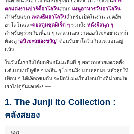
ในค่ำคืนวันฮาโลวีนกันอยู่ใช่มั้ยล่ะคะ ไม่ว่าจะเป็น
การ
ตกแต่งงานปาร์ตี้ฮาโลวีน
สุดเก๋
เมนูอาหารวันฮาโลวีน
สำหรับแขก
เพลงธีมฮาโลวีน
สำหรับเปิดในงาน เมคอัพ
ฮาโลวีนและ
คอสตูมชุดผีเริ่ด ๆ
รวมถึง
หนังผีสนุก ๆ
สำหรับดูร่วมกับเพื่อน ๆ แต่แน่นอนว่าคออนิเมะอย่างเราก็
ต้องดู
‘อนิเมะสยองขวัญ’
ต้อนรับฮาโลวีนกันแน่นอนอยู่
แล้ว
ในวันนี้เราจึงได้ยกทัพอนิเมะธีมผี ๆ หลากหลายเลเวลตั้ง
แต่แบบเบบี๋ดูชิล ๆ เพลิน ๆ ไปจนถึงแบบหลอนขนหัวลุกให้
เพื่อน ๆ ได้เลือกชมกัน จะมีอนิเมะเรื่องไหนบ้างที่น่าสนใจ
เราไปดูกันเลยค่ะ!!~~
1. The Junji Ito Collection :
คลังสยอง
แนว