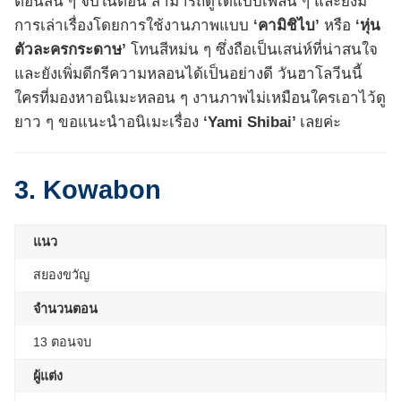
ตอนสั้น ๆ จบในตอน สามารถดูได้แบบเพลิน ๆ และยังมี
การเล่าเรื่องโดยการใช้งานภาพแบบ
‘คามิชิไบ’
หรือ
‘หุ่น
ตัวละครกระดาษ’
โทนสีหม่น ๆ ซึ่งถือเป็นเสน่ห์ที่น่าสนใจ
และยังเพิ่มดีกรีความหลอนได้เป็นอย่างดี วันฮาโลวีนนี้
ใครที่มองหาอนิเมะหลอน ๆ งานภาพไม่เหมือนใครเอาไว้ดู
ยาว ๆ ขอแนะนำอนิเมะเรื่อง
‘Yami Shibai’
เลยค่ะ
3. Kowabon
แนว
สยองขวัญ
จำนวนตอน
13 ตอนจบ
ผู้แต่ง