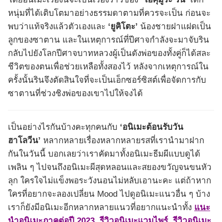
หนุ่มที่ได้เติบโตมาอย่างธรรมดาตามที่ควรจะเป็น ก่อนจะ
พบว่าแท้จริงแล้วตัวเองและ
‘ยูคิโตะ’
น้องชายฝาแฝดเป็น
ลูกของซาตาน และในเหตุการณ์ที่ปีศาจกำลังจะมาจับริน
กลับไปยังโลกปีศาจบาทหลวงผู้เป็นดังพ่อของทั้งคู่ก็ได้สละ
ชีวิตของตนเพื่อช่วยเหลือทั้งสองไว้ หลังจากเหตุการณ์ใน
ครั้งนั้นรินจึงตัดสินใจที่จะเป็นเอ็กซอร์ซิสต์เพื่อจัดการกับ
ซาตานที่ช่วงชิงพ่อของเขาไปให้จงได้
เป็นอย่างไรกันบ้างคะทุกคนกับ
‘อนิเมะต้อนรับวัน
ฮาโลวีน’
หลากหลายเรื่องหลากหลายรสที่เรานำมาฝาก
กันในวันนี้ บอกเลยว่าเราคัดมาทั้งอนิเมะธีมผีแบบดูได้
เพลิน ๆ ไปจนถึงอนิเมะผีสุดหลอนและสยองขวัญจนขนหัว
ลุก ใครใจไม่แข็งพอระวังนอนไม่หลับเอานะคะ แต่ถ้าหาก
ใครที่อยากจะลองเปลี่ยน Mood ไปดูอนิเมะแนวอื่น ๆ บ้าง
เราก็ยังมีอนิเมะอีกหลากหลายแนวที่อยากแนะนำทั้ง
แนะ
นำอนิเมะภาคต่อปี 2023
,
รีวิวอนิเมะแวมไพร์
,
รีวิวอนิเมะ