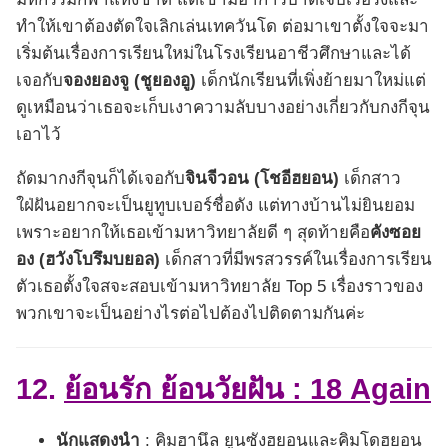
ทำให้เขาต้องตัดใจเลิกเล่นเทควันโด ต่อมาเขาตั้งใจจะมา
เริ่มต้นเรื่องการเรียนใหม่ในโรงเรียนอาชีวศึกษาและได้
เจอกับ
จองยองจู (ชูยองอู)
เด็กนักเรียนที่เพิ่งย้ายมาใหม่แต่
ดูเหมือนว่าเธอจะเก็บเงาความลับบางอย่างเกี่ยวกับกงกีจุน
เอาไว้
ถัดมากงกีจุนก็ได้เจอกับ
จินจีวอน (โชอีฮยอน)
เด็กสาว
ใฝ่ฝันอยากจะเป็นยูทูบเบอร์ชื่อดัง แต่ทางบ้านไม่ยินยอม
เพราะอยากให้เธอเข้ามหาวิทยาลัยดี ๆ สุดท้ายคือ
คังซอย
อง (ฮวังโบรึมบยอล)
เด็กสาวที่มีพรสวรรค์ในเรื่องการเรียน
ตัวเธอตั้งใจสจะสอบเข้ามหาวิทยาลัย Top 5 เรื่องราวของ
พวกเขาจะเป็นอย่างไรต่อไปต้องไปติดตามกันค่ะ
12.
ย้อนรัก ย้อนวัยฝัน : 18 Again
นักแสดงนำ
: คิมฮานึล ยูนซังฮยอนและคิมโดฮยอน