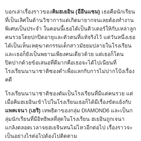
บอกเล่าเรื่องราวของ
คิมฮเยอิน (อีอึนแซม)
เธอคือนักเรียน
ที่เป็นเลิศในด้านวิชาการแต่เกิดมายากจนเลยต้องทำงาน
พิเศษเป็นประจำ ในตอนนี้เธอได้เป็นติวเตอร์ให้กับเหล่าลูก
คนรวยโดยปกปิดอายุและตัวตนที่แท้จริงไว้ แต่วันหนึ่งเธอ
ได้เป็นเห็นเหตุฆาตกรรมเด็กสาวมัธยมปลายในโรงเรียน
และเธอก็ยังเป็นพยานเพียงคนเดียวด้วย แต่เธอก็โดน
ปิดปากด้วยข้อเสนอที่ดีมากคือเธอจะได้ไปเนียนที่
โรงเรียนนานาชาติซองดำเพื่อแลกกับการไม่ปากโป้งเรื่อง
คดี
โรงเรียนนานาชาติชองดัมเป็นโรงเรียนที่มีแต่คนรวย แต่
เมื่อคิมฮเยอินเข้าไปในโรงเรียนเธอก็ได้มีเรื่องขัดแย้งกับ
แพคเจนา (เยริ)
เทพธิดาของกลุ่ม DIAMOND6 และเป็นก
ลุ่มนักเรียนที่มีอิทธิพลที่สุดในโรงเรียน ฮเยอินถูกเจนา
แกล้งตลอดเวลาจยฮเยจินทนไม่ไหวอีกต่อไป เรื่องราวจะ
เป็นอย่างไรต่อไปต้องไปติดตาม