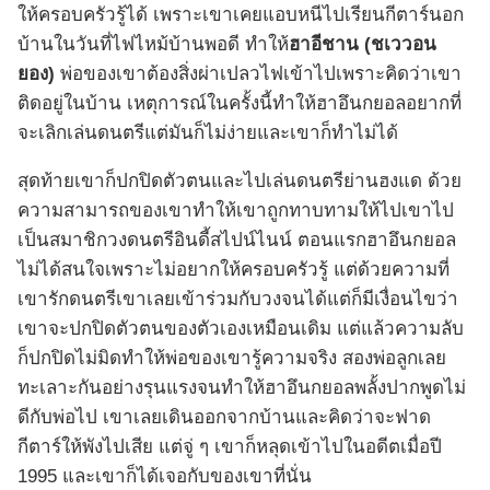
ให้ครอบครัวรู้ได้ เพราะเขาเคยแอบหนีไปเรียนกีตาร์นอก
บ้านในวันที่ไฟไหม้บ้านพอดี ทำให้
ฮาอีชาน (ชเววอน
ยอง)
พ่อของเขาต้องสิ่งผ่าเปลวไฟเข้าไปเพราะคิดว่าเขา
ติดอยู่ในบ้าน เหตุการณ์ในครั้งนี้ทำให้ฮาอึนกยอลอยากที่
จะเลิกเล่นดนตรีแต่มันก็ไม่ง่ายและเขาก็ทำไม่ได้
สุดท้ายเขาก็ปกปิดตัวตนและไปเล่นดนตรีย่านฮงแด ด้วย
ความสามารถของเขาทำให้เขาถูกทาบทามให้ไปเขาไป
เป็นสมาชิกวงดนตรีอินดี้สไปน์ไนน์ ตอนแรกฮาอึนกยอล
ไม่ได้สนใจเพราะไม่อยากให้ครอบครัวรู้ แต่ด้วยความที่
เขารักดนตรีเขาเลยเข้าร่วมกับวงจนได้แต่ก็มีเงื่อนไขว่า
เขาจะปกปิดตัวตนของตัวเองเหมือนเดิม แต่แล้วความลับ
ก็ปกปิดไม่มิดทำให้พ่อของเขารู้ความจริง สองพ่อลูกเลย
ทะเลาะกันอย่างรุนแรงจนทำให้ฮาอึนกยอลพลั้งปากพูดไม่
ดีกับพ่อไป เขาเลยเดินออกจากบ้านและคิดว่าจะฟาด
กีตาร์ให้พังไปเสีย แต่จู่ ๆ เขาก็หลุดเข้าไปในอดีตเมื่อปี
1995 และเขาก็ได้เจอกับของเขาที่นั่น