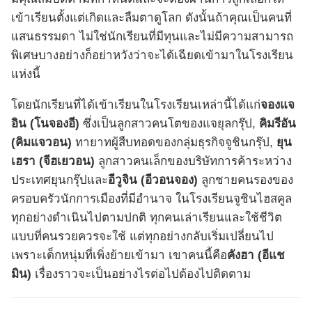
เข้าเรียนตั้งแต่เกิดและลืมตาดูโลก ดังนั้นถ้าคุณเป็นคนที่
แสนธรรมดา ไม่ใช่นักเรียนที่มีทุนและไม่มีความสามารถ
พิเศษบางอย่างก็อย่าหวังว่าจะได้เฉียดเข้ามาในโรงเรียน
แห่งนี้
โดยนักเรียนที่ได้เข้าเรียนในโรงเรียนเหล่านี้ได้แก่
จองแจ
อิน (โนจองอี)
ซึ่งเป็นลูกสาวคนโตของแจยุลกรุ๊ป,
คิมรีอัน
(คิมแจวอน)
ทายาทผู้สืบทอดของกลุ่มธุรกิจจูชินกรุ๊ป,
ยุน
เฮรา (จีฮเยวอน)
ลูกสาวคนเล็กของบริษัทการค้าระหว่าง
ประเทศยุนกรุ๊ปและ
อีวูจิน (อีวอนจอง)
ลูกชายคนรองของ
ครอบครัวนักการเมืองที่มีอำนาจ ในโรงเรียนจูชินไฮสคูล
ทุกอย่างดำเนินไปตามปกติ ทุกคนเล่าเรียนและใช้ชีวิต
แบบที่คนรวยควรจะใช้ แต่ทุกอย่างกลับเริ่มเปลี่ยนไป
เพราะเด็กหนุ่มที่เพิ่งย้ายเข้ามา เขาคนนี้คือ
คังฮา (อีแช
มิน)
เรื่องราวจะเป็นอย่างไรต่อไปต้องไปติดตาม