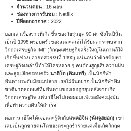
จำนวนตอน
: 16 ตอน
ช่องทางการรับชม
: Netflix
ปีที่ออกอากาศ
: 2022
บอกเล่าเรื่องราวที่เกิดขึ้นของวัยรุ่นยุค 90 ค่ะ ซึ่งในปีนั้น
เป็นปี 1998 ครอบครัวของแต่ละคนก็ได้รับผลกระทบจาก
วิกฤตเศรษฐกิจ IMF (วิกฤตเศรษฐกิจครั้งใหญ่ในเกาหลีใต้
เกิดขึ้นช่วงปลายทศวรรษที่ 1990) แน่นอนว่าด้วยปัญหา
เศรษฐกิจเหล่านี้ทำให้ใครหลาย ๆ คนต้องสูญเสียความฝัน
และสูญเสียครอบครัว
นาฮีโด (คิมแทรี)
เป็นนักกีฬา
ฟันดาบระดับมัธยมปลาย เธอใฝ่ฝันอยากเป็นนักกีฬาทีม
ชาติมาตลอดแต่ทีมฟันดาบของเธอถูกยุบหลังจากเกิด
วิกฤตเศรษฐกิจ แต่นาฮีโดไม่เคยยอมแพ้เธอยังคงมุ่งมั่น
เพื่อทำความฝันให้สำเร็จ
ต่อมานาฮีโดได้เจอและรู้จักกับ
แพคอีจิน (นัมจูฮยอก)
เขา
เคยเป็นลูกชายคนโตของตระกูลร่ำรวยแต่เมื่อเกิดวิกฤต