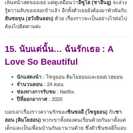
เห็นหน้าสดของเธอ แต่ดูเหมือนว่า
อีซูโฮ (ชาอึนอู)
จะล่วง
รู้ความลับของเธอเข้าแล้ว อีกทั้งตัวเธอยังต้องมาพัวพันกับ
ฮันซอจุน (ฮวังอินยอบ)
ด้วย เรื่องราวจะเป็นอย่างไรต่อไป
ต้องไปติดตามค่ะ
15. นับแต่นั้น… ฉันรักเธอ :
A
Love So Beautiful
นักแสดงนำ
: โซจูยอน คิมโยฮอนและยอฮเวฮยอน
จำนวนตอน
: 24 ตอน
ช่องทางการรับชม
: Netflix
ปีที่ออกอากาศ
: 2020
บอกเล่าเรื่องราวความรักของ
ชินซลอี (โซจูยอน)
กับ
ชา
ฮอน (คิมโยฮอน)
พวกเขาทั้งสองคนเรียนด้วยกันมาตั้งแต่
เด็กและเป็นเพื่อนบ้านกันมานานด้วย ซึ่งตัวชินซลอีก็แอบ