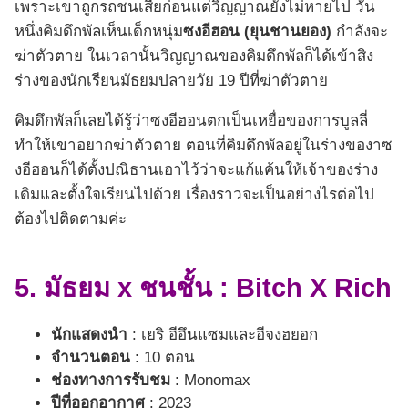
เพราะเขาถูกรถชนเสียก่อนแต่วิญญาณยังไม่หายไป วัน
หนึ่งคิมดึกพัลเห็นเด็กหนุ่ม
ซงอีฮอน (ยุนชานยอง)
กำลังจะ
ฆ่าตัวตาย ในเวลานั้นวิญญาณของคิมดึกพัลก็ได้เข้าสิง
ร่างของนักเรียนมัธยมปลายวัย 19 ปีที่ฆ่าตัวตาย
คิมดึกพัลก็เลยได้รู้ว่าซงอีฮอนตกเป็นเหยื่อของการบูลลี่
ทำให้เขาอยากฆ่าตัวตาย ตอนที่คิมดึกพัลอยู่ในร่างของาซ
งอีฮอนก็ได้ตั้งปณิธานเอาไว้ว่าจะแก้แค้นให้เจ้าของร่าง
เดิมและตั้งใจเรียนไปด้วย เรื่องราวจะเป็นอย่างไรต่อไป
ต้องไปติดตามค่ะ
5. มัธยม x ชนชั้น : Bitch X Rich
นักแสดงนำ
: เยริ อีอึนแซมและอีจงฮยอก
จำนวนตอน
: 10 ตอน
ช่องทางการรับชม
: Monomax
ปีที่ออกอากาศ
: 2023