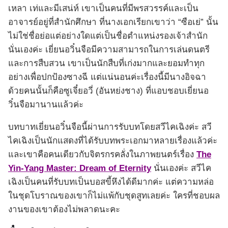
เหลา เท่และมีเสน่ห์ เขาเป็นคนที่มีพรสวรรค์และเป็น
อาจารย์อยู่ที่สำนักศึกษา ที่นางเอกเรียกเขาว่า “ซือเย่” นั้น
ไม่ใช่ชื่อย่อแต่อย่างใดแต่เป็นชื่อตำแหน่งรองเจ้าสำนัก
นั่นเองค่ะ เยี่ยนอวิ๋นจือมีความสามารถในการเล่นดนตรี
และการสืบสวน เขาเป็นนักสืบที่เก่งมากและยอมทำทุก
อย่างเพื่อปกป้องซางฉี แต่แน่นอนค่ะเรื่องนี้มีนางอิจฉา
ด้วยคนนั้นก็คือซูเจี๋ยอวี่ (อันหย่งชาง) ที่แอบชอบเยี่ยนอ
วิ๋นจือมานานแล้วค่ะ
บทบาทเยี่ยนอวิ๋นจือนี้ผ่านการรับบทโดยสวีไคเฉิงค่ะ สวี
ไคเฉิงเป็นนักแสดงที่ได้รับบทพระเอกมาหลายเรื่องแล้วค่ะ
และเขาคือคนเดียวกับจิตรกรคลั่งในภาพยนตร์เรื่อง
The
Yin-Yang Master: Dream of Eternity
นั่นเองค่ะ สวีไค
เฉิงเป็นคนที่รับบทเป็นบอสขี้หึงได้ดีมากค่ะ แต่ความหล่อ
ในชุดโบราณของเขาก็ไม่แพ้กับชุดสูทเลยค่ะ ใครที่ชอบผล
งานของเขาต้องไม่พลาดนะคะ