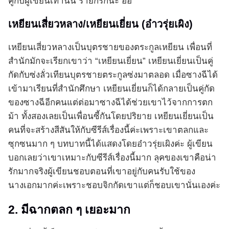
คู่กับผู้เขียนเท่านั้น ร้ายก็รักนะ อิอิ
เหยียนเสี่ยวหลาง/เหยียนเยี่ยน (อ๋าวรุ่ยเผิง)
เหยียนเสี่ยวหลางเป็นบุตรชายของตระกูลเหยียน เพื่อนที่
สำนักมักจะเรียกเขาว่า “เหยียนเยี่ยน” เหยียนเยี่ยนเป็นคู่
กัดกับซ่งลั่วเทียนบุตรชายตระกูลซ่งมาตลอด เมื่อซางฉีได้
เข้ามาเรียนที่สำนักศึกษา เหยียนเยี่ยนก็ได้กลายเป็นคู่กัด
ของซางฉีอีกคนแต่ต่อมาซางฉีได้ช่วยเขาไว้จากการตก
ม้า ทั้งสองเลยเป็นเพื่อนซี้กันโดยปริยาย เหยียนเยี่ยนเป็น
คนที่จะสร้างสีสันให้กับซีรีส์เรื่องนี้ค่ะเพราะเขาตลกและ
ซุกซนมาก ๆ บทบาทนี้ได้แสดงโดยอ๋าวรุ่ยเผิงค่ะ ผู้เขียน
บอกเลยว่าเขาเหมาะกับซีรีส์เรื่องนี้มาก ลุคของเขาคือน่า
รักมากจริงผู้เขียนชอบตอนที่เขาอยู่กับคนรับใช้ของ
นางเอกมากค่ะเพราะชอบจิกกัดเขาแต่ก็ชอบเขานั่นเองค่ะ
2. มีฉากตลก ๆ เยอะมาก