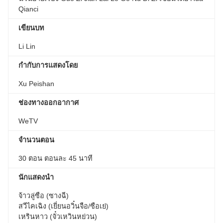
Qianci
เขียนบท
Li Lin
กำกับการแสดงโดย
Xu Peishan
ช่องทางออกอากาศ
WeTV
จำนวนตอน
30 ตอน ตอนละ 45 นาที
นักแสดงนำ
จ้าวลู่ซือ (ซางฉี)
สวีไคเฉิง (เยี่ยนอวิ๋นจือ/ซือเย่)
เหรินหาว (จั๋วเหวินหย่วน)