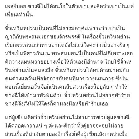
เพลย์บอย ซางฉีไม่ได้สนใจในตัวเขาและคิดว่าเขาเป็นแค่
เพื่อนเท่านั้น
จั๋วเหวินหย่วนเป็นคนที่ไม่ธรรมดาค่ะเพราะว่าเขาเป็น
ญาติกับพระสนมเอกของจักรพรรดิ ในเรื่องจั๋วเหวินหย่วน
เรียกพระสนมว่าท่านอาแต่ยังไม่แน่ใจค่ะว่าเป็นอาจริง ๆ
หรือเป็นพี่สาวกันแน่ พระสนมคนนี้เป็นคนที่ไม่ดีเพราะเธอ
คิดวางแผนหลายอย่างเพื่อให้ตัวเองมีอำนาจ โดยใช้จั๋วเห
วินหย่วนเป็นคนลงมือ จั๋วเหวินหย่วนได้คบค้าสมาคมกับ
คนต่างแคว้นเพื่อจัดการกับคนที่มาขวางแผนการ ซึ่งใน
ตอนนี้เยี่ยนอวิ๋นจือก็เป็นคนสืบสวนเรื่องนี้อยู่ลับ ๆ ทำให้
ซางฉีได้เข้ามาพัวพันด้วย จั๋วเหวินหย่วนไม่อยากทำร้าย
ซางฉีจึงสั่งไม่ให้ใครก็ตามลงมือหรือทำร้ายเธอ
แต่ผู้เขียนคิดว่าจั๋วเหวินหย่วนไม่สามารถช่วยดูแลซางฉี
ได้ตลอดเวลาแน่ ๆ ค่ะและคิดว่าทั้งคู่อาจจะจบไม่สวย
ส่วนเรื่องที่น่าจับตามองอีกเรื่องก็คือผู้เขียนสังเกตว่าเมื่อ