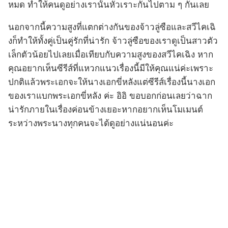
หมด ทำให้คนดูอย่างเรานั้นหัวเราะกันไปตาม ๆ กันเลย
นอกจากนี้ความสูงที่แตกต่างกันของจ้าวลู่ซือและสวีไคเฉิ
งก็ทำให้ทั้งคู่เป็นคู่รักที่น่ารัก จ้าวลู่ซือของเราดูเป็นสาวตัว
เล็กตัวน้อยไปเลยเมื่อเทียบกับความสูงของสวีไคเฉิง หาก
คุณอยากเห็นซีรีส์ที่แหวกแนวเรื่องนี้มีให้คุณแน่ค่ะเพราะ
ปกติแล้วพระเอกจะให้นางเอกขี่หลังแต่ซีรีส์เรื่องนี้นางเอก
ของเราแบกพระเอกขี่หลัง ค่ะ อิอิ ขอบอกก่อนเลยว่าฉาก
น่ารักภายในเรื่องค่อนข้างเยอะหากอยากเห็นโมเมนต์
ระหว่างพระนางทุกคนจะได้ดูอย่างแน่นอนค่ะ