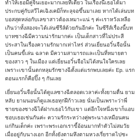
ทำให้เธอมีคู่จิ้นเยอะมากเลยทีเดียว ในเรื่องนี้เธอได้มา
ประกบคู่กับสวีไคเฉิงเคมีก็ทะลุจอขึ้นมาเลย หากได้เล่นบท
บอสสุดหล่อกับเลขาสาวต้องเหมาะแน่ ๆ ค่ะเราหวังเหลือ
เกินว่าทั้งสองจะได้เล่นซีรีส์ด้วยกันอีกค่ะ ในซีรีส์เรื่องนี้บท
บาทซางฉีมีความน่ารักมากค่ะ เป็นเด็กสาวที่ไม่ประสี
ประสาในเรื่องความรักมากเท่าไหร่ ส่วนเยี่ยนอวิ๋นจือนั้น
เป็นคนขี้เล่น ฉลาด มีความสามารถและเป็นที่หมายตา
ของสาว ๆ ในเมือง แต่เยี่ยนอวิ๋นจือไม่ได้สนใจใครเลย
เพราะเขานั้นตกหลุมรักซางฉีตั้งแต่แรกพบเลยค่ะ Ep. แรก
ตอนแรกก็คือปิ๊ง ๆ กันเลย
เยี่ยนอวิ๋นจือนั้นได้ดูแลซางฉีตลอดเวลาค่ะทั้งยามตื่น ยาม
หลับ ยามนอนก็ดูแลเธอทุกฝีก้าวเลย นั่นเป็นเพราะว่าพี่
ชายของซางฉีได้ฝากเธอไว้กับเขา แต่อีกใจหนึ่งเขาก็แอบ
ชอบเธอเช่นกันค่ะ ความรักระหว่างคู่พระนางเหมือนคน
แก่กินเด็กค่ะ เพราะพระเอกเราขี้อ้อนมากทำตัวไม่สมวัย
เมื่ออยู่กับนางเอก อีกทั้งยังตามหึงตามหวงเรี่ยราดไปซะ