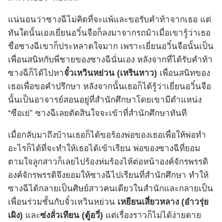
แน่นอนว่าซางฉีไม่คิดที่จะแพ้และขอรับคำท้าจากเธอ แต่
ทันใดนั้นเองเยี่ยนอวิ๋นจือก็ลงมาจากรถม้าเมื่อเขารู้ว่าเธอ
ชื่อซางฉีเขาก็ประหลาดใจมาก เพราะเยี่ยนอวิ๋นจือนั้นเป็น
เพื่อนสนิทกับพี่ชายของซางฉีนั่นเอง หลังจากที่ได้รับคำท้า
ซางฉีก็ได้ไปหา
จั๋วเหวินหย่วน (เหรินหาว)
เพื่อนสนิทของ
เธอเพื่อขอคำปรึกษา หลังจากนั้นเธอก็ได้รู้ว่าเยี่ยนอวิ๋นจือ
นั้นเป็นอาจารย์สอนอยู่ที่สำนักศึกษาโดยเขามีตำแหน่ง
“ซือเย่” ซางฉีเลยตัดสินใจจะเข้าที่สำนักศึกษาทันที
เมื่อกลับมาถึงบ้านเธอก็ได้ขอร้องพ่อของเธอเพื่อให้พ่อทำ
อะไรก็ได้ที่จะทำให้เธอได้เข้าเรียน พ่อของซางฉีที่ยอม
ตามใจลูกสาวก็เลยไปร้องห่มร้องไห้ต่อหน้าองค์จักรพรรดิ
องค์จักรพรรดิจึงยอมให้ซางฉีไปเรียนที่สำนักศึกษา ทำให้
ซางฉีได้กลายเป็นศิษย์สาวคนเดียวในสำนักและกลายเป็น
เพื่อนร่วมชั้นกับจั๋วเหวินหย่วน
เหยียนเสี่ยวหลาง (อ๋าวรุ่ย
เผิง)
และ
ซ่งลั่วเทียน (ตู้อวี่)
แต่เรื่องราวก็ไม่ได้ง่ายดาย