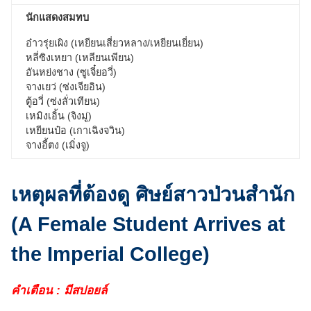
นักแสดงสมทบ
อ๋าวรุ่ยเผิง (เหยียนเสี่ยวหลาง/เหยียนเยี่ยน)
หลี่ซิงเหยา (เหลียนเพียน)
อันหย่งชาง (ซูเจี๋ยอวี่)
จางเยว่ (ซ่งเจียอิน)
ตู้อวี่ (ซ่งลั่วเทียน)
เหมิงเอิ้น (จิงมู่)
เหยียนป๋อ (เกาเฉิงจวิน)
จางอี้ตง (เมิ่งจู)
เหตุผลที่ต้องดู ศิษย์สาวป่วนสำนัก
(A Female Student Arrives at
the Imperial College)
คำเตือน : มีสปอยล์