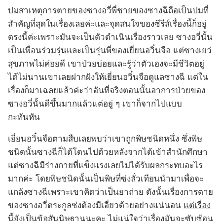
ปมสาเหตุการตายของซางอวี่พี่ชายของซางฉีถือเป็นปมที่
สำคัญที่สุดในเรื่องเลยค่ะและจุดสนใจของซีรีส์เรื่องนี้ก็อยู่
ตรงนี้ค่ะเพราะมันจะเป็นตัวดำเนินเรื่องราวเลย ซางอวี่นั้น
เป็นเพื่อนร่วมรุ่นและเป็นรุ่นพี่ของเยี่ยนอวิ๋นจือ แต่ซางเยว่
สุขภาพไม่ค่อยดี เขาป่วยบ่อยและรู้ว่าตัวเองจะมีชีวิตอยู่
ได้ไม่นานเขาเลยฝากฝังให้เยี่ยนอวิ๋นจือดูแลซางฉี แต่ใน
เรื่องก็มาเฉลยแล้วค่ะว่าอันที่จริงตอนนั้นอาการป่วยของ
ซางอวี่นั้นดีขึ้นมากแล้วแต่อยู่ ๆ เขาก็จากไปแบบ
กะทันหัน
เยี่ยนอวิ๋นจือตามสืบเลยพบว่าเขาถูกพิษชนิดหนึ่ง ซึ่งพิษ
ชนิดนั้นซางฉีก็ได้โดนไปด้วยหลังจากได้เข้าสำนักศึกษา
แต่ซางฉีมีร่างกายที่แข็งแรงเลยไม่ได้รับผลกระทบอะไร
มากค่ะ โดยพิษชนิดนั้นเป็นพิษที่ซ่งลั่วเทียนนำมาเพื่อจะ
แกล้งซางฉีเพราะเขาคิดว่าเป็นยาถ่าย ดังนั้นเรื่องการตาย
ของซางอวี่ตระกูลซ่งต้องมีเอี่ยวด้วยอย่างแน่นอน
แต่เรื่อง
นี้ยังเป็นข้อสันนิษฐานนะคะ
ไม่แน่ใจว่าเรื่องมันจะซับซ้อน