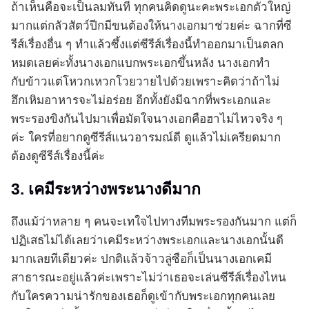
ถ้าเห็นคือจะเป็นลมทันที ทุกคนคิดดูนะคะพระเอกตัวใหญ่
มากแต่กลัวสัตว์ปีกมีขนต้องให้นางเอกมาช่วยค่ะ ฉากที่ซี
รีส์เรื่องอื่น ๆ ทำแล้วซึ้งแต่ซีรีส์เรื่องนี้ทำออกมาเป็นตลก
หมดเลยค่ะทั้งนางเอกแบกพระเอกขึ้นหลัง นางเอกทำ
กับข้าวแต่โหวกเหวกโวยวายไปด้วยเพราะคิดว่าถ้าไม่
ฮึกเหิมอาหารจะไม่อร่อย อีกทั้งยังมีฉากที่พระเอกและ
พระรองขิงกันไปมาเพื่อมัดใจนางเอกคือฮาไม่ไหวจริง ๆ
ค่ะ ใครที่อยากดูซีรีส์แนวอารมณ์ดี ดูแล้วไม่เครียดมาก
ต้องดูซีรีส์เรื่องนี้ค่ะ
3. เคมีระหว่างพระนางดีมาก
ถึงแม้ว่าหลาย ๆ คนจะเทใจไปทางทีมพระรองกันมาก แต่ก็
ปฏิเสธไม่ได้เลยว่าเคมีระหว่างพระเอกและนางเอกนั้นดี
มากเลยทีเดียวค่ะ ปกติแล้วจ้าวลู่ซือก็เป็นนางเอกเคมี
สาธารณะอยู่แล้วค่ะเพราะไม่ว่าเธอจะเล่นซีรีส์เรื่องไหน
กับใครความน่ารักของเธอก็ดูเข้ากับพระเอกทุกคนเลย