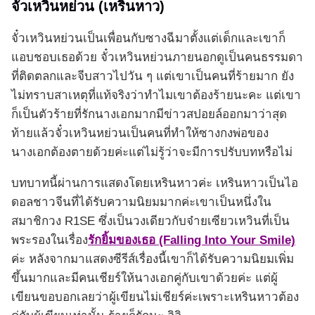
จั๋วเหวินหย่วน (เหรินหาว)
จั๋วเหวินหย่วนเป็นเพื่อนกับซางฉีมาตั้งแต่เด็กและเขาก็
แอบชอบเธอด้วย จั๋วเหวินหย่วนภายนอกดูเป็นคนธรรมดา
ที่ติดตลกและจีบสาวไปวัน ๆ แต่เขาเป็นคนที่ร้ายมาก ยัง
ไม่ทราบสาเหตุที่แท้จริงว่าทำไมเขาต้องร้ายนะคะ แต่เขา
ก็เป็นตัวร้ายที่รักนางเอกมากมีข่าวสปอยล์ออกมาว่าสุด
ท้ายแล้วจั๋วเหวินหย่วนเป็นคนที่ทำให้ซางกงพ่อของ
นางเอกต้องตายด้วยค่ะแต่ไม่รู้ว่าจะมีการปรับบทหรือไม่
บทบาทนี้ผ่านการแสดงโดยเหรินหาวค่ะ เหรินหาวเป็นไอ
ดอลชาวจีนที่ได้รับความนิยมมากค่ะเขาเป็นหนึ่งใน
สมาชิกวง R1SE ซึ่งเป็นวงเดียวกับจ๋ายเซียวเหวินที่เป็น
พระรองในเรื่อง
รักยิ้มของเธอ (Falling Into Your Smile)
ค่ะ หลังจากมาแสดงซีรีส์เรื่องนี้เขาก็ได้รับความนิยมเพิ่ม
ขึ้นมากและมีคนเชียร์ให้นางเอกคู่กับเขาด้วยค่ะ แต่ผู้
เขียนขอบอกเลยว่าผู้เขียนไม่เชียร์ค่ะเพราะเหรินหาวต้อง