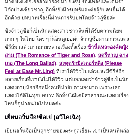
มาตั้งแต่เด็กเธอสามารถขี่ม้า ยิงธนู ร้องเพลงและเต้นรำ
ได้อย่างเชี่ยวชาญ อีกทั้งยังมีวรยุทธ์และต่อสู้กับคนอื่นได้
อีกด้วย บทบาทเรื่องนี้ผ่านการรับบทโดยจ้าวลู่ซือค่ะ
ซึ่งจ้าวลู่ซือก็เป็นนักแสดงสาวชาวจีนที่ได้รับความนิยม
มาก ๆ ในไทย ใคร ๆ ก็เอ็นดูเธอค่ะ จ้าวลู่ซือผ่านการแสดง
ซีรีส์มาแล้วมากมายหลายเรื่องทั้งเรื่อง
ข้านี่แหละองค์หญิง
สาม (The Romance of Tiger and Rose)
,
สตรีหาญ ฉาง
เกอ (The Long Ballad)
,
สะดุดรักมิสเตอร์หลิง (Please
Feel at Ease Mr.Ling)
ที่เราได้รีวิวไปแล้วและมีซีรีส์อีก
หลายเรื่องที่เรายังไม่ได้รีวิว แต่บอกเลยว่าจ้าวลู่ซือเป็นนัก
แสดงอายุน้อยอีกหนึ่งคนที่น่าจับตามองมาก เพราะเธอ
แสดงได้ดีในทุกบทบาท อีกทั้งยังมีเคมีสาธารณะแสดงเรื่อง
ไหนก็ดูน่าสนใจไปหมดค่ะ
เยี่ยนอวิ๋นจือ/ซือเย่ (สวีไคเฉิง)
เยี่ยนอวิ๋นจือเป็นลูกชายของตระกูลเยี่ยน เขาเป็นคนที่หล่อ