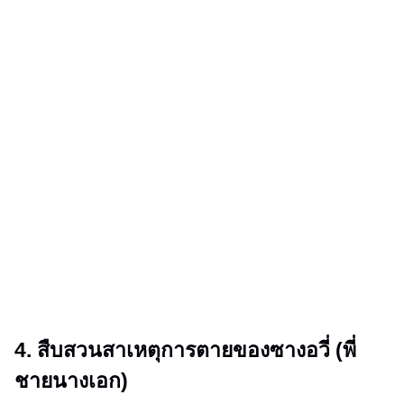
4. สืบสวนสาเหตุการตายของซางอวี่ (พี่
ชายนางเอก)