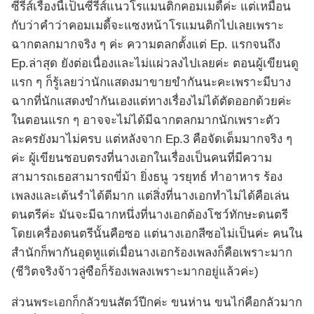
ซีรีส์เรื่องนี้เป็นซีรีส์แนวโรแมนติกคอมเมดี้ค่ะ แต่เหมือน
กับว่าคำว่าคอมเมดี้จะแซงหน้าโรแมนติกไปเลยเพราะ
ฉากตลกมากจริง ๆ ค่ะ ความตลกตั้งแต่ Ep. แรกจนถึง
Ep.ล่าสุด ยังต่อเนื่องและไม่แผ่วลงไปเลยค่ะ ตอนผู้เขียนดู
แรก ๆ ก็รู้เลยว่านักแสดงมาขายขำกันนะคะเพราะมีบาง
ฉากที่นักแสดงขำกันเองแต่ทางเรื่องไม่ได้ตัดออกด้วยค่ะ
ในตอนแรก ๆ อาจจะไม่ได้มีฉากตลกมากนักเพราะตัว
ละครยังมาไม่ครบ แต่หลังจาก Ep.3 คือจัดเต็มมากจริง ๆ
ค่ะ ผู้เขียนชอบตรงที่นางเอกในเรื่องเป็นคนที่มีความ
สามารถเธอสามารถขี่ม้า ยิ่งธนู วรยุทธ์ ทำอาหาร ร้อง
เพลงและเต้นรำได้ดีมาก แต่สิ่งที่นางเอกทำไม่ได้คือเล่น
ดนตรีค่ะ มันจะมีฉากหนึ่งที่นางเอกต้องโชว์ทักษะดนตรี
โดยเครื่องดนตรีนั้นคือซอ แต่นางเอกสีซอไม่เป็นค่ะ คนใน
สำนักก็พากันอุดหูแต่เมื่อนางเอกร้องเพลงก็คือเพราะมาก
(ชีวิตจริงจ้าวลู่ซือก็ร้องเพลงเพราะมากอยู่แล้วค่ะ)
ส่วนพระเอกก็กลัวขนสัตว์ปีกค่ะ ขนห่าน ขนไก่คือกลัวมาก