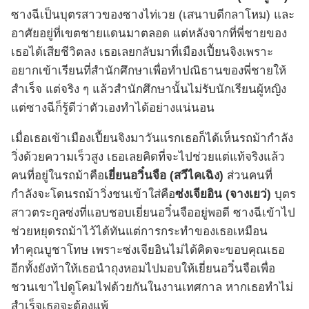
ซางฉีเป็นบุตรสาวของซางไท่เวย (เสนาบดีกลาโหม) และ
อาศัยอยู่ที่เขตชายแดนมาตลอด แต่หลังจากที่พี่ชายของ
เธอได้เสียชีวิตลง เธอเลยกลับมาที่เมืองเปี้ยนจิงเพราะ
อยากเข้าเรียนที่สำนักศึกษาเพื่อทำปณิธานของพี่ชายให้
สำเร็จ แต่จริง ๆ แล้วสำนักศึกษานั้นไม่รับนักเรียนผู้หญิง
แต่ซางฉีก็รู้ดีว่าตัวเองทำได้อย่างแน่นอน
เมื่อเธอเข้าเมืองเปี้ยนจิงมาวันแรกเธอก็ได้เห็นรถม้ากำลัง
วิ่งด้วยความเร็วสูง เธอเลยคิดที่จะไปช่วยแต่แท้จริงแล้ว
คนที่อยู่ในรถม้าคือ
เยี่ยนอวิ๋นจือ (สวีไคเฉิง)
ส่วนคนที่
กำลังจะโดนรถม้าวิ่งชนเข้าใส่คือ
ซ่งเจียอิน (จางเยว่)
บุตร
สาวตระกูลซ่งที่แอบชอบเยี่ยนอวิ๋นจืออยู่พอดี ซางฉีเข้าไป
ช่วยหยุดรถม้าไว้ได้ทันแต่การกระทำของเธอเหมือน
ทำคุณบูชาโทษ เพราะซ่งเจียอินไม่ได้คิดจะขอบคุณเธอ
อีกทั้งยังท้าให้เธอนำถุงหอมไปมอบให้เยี่ยนอวิ๋นจือเพื่อ
ชวนเขาไปดูโคมไฟด้วยกันในงานเทศกาล หากเธอทำไม่
สำเร็จเธอจะต้องแพ้