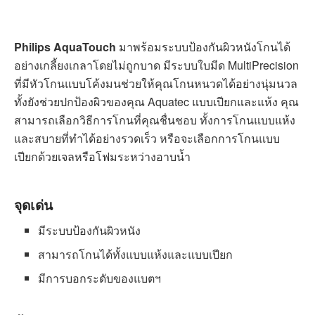
Philips AquaTouch รุ่น S5420/04
เครื่องโกนหนวดไฟฟ้า