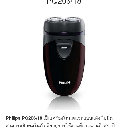
มีขนาดเล็ดกระทัดรัด ทำให้คุณสามารถพกพาง่าย
หัวโกนแบบสแตนเลส มีความแข็งสูงสุด 600HV
Y-Shape หมุนได้ 360 องศาปรับตามความโค้งของ
ใบหน้า
ข้อควรพิจาราณา
ไม่มีการรับประกัน
เหมาะสำหรับพกพา
ใบมีดหมุนวน
ลักษณะใบมีด
2 แบบ เปียก และ แห้ง
รูปแบบการโกน
ป้องกัน
ป้องกันน้ำ
ไม่มีการรับประกัน
รับประกัน