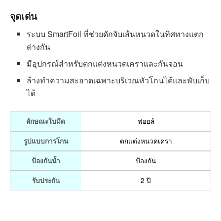
Braun Shaver M90
รูปโฉมใหม่ ปราดเปรียว พร้อมฝา
ครอบฟอล์ยสีเงิน ทันสมัย มาพร้อมระบบ SmartFoil ที่ช่วย