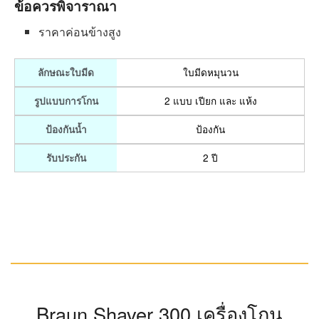
Philips AquaTouch
มาพร้อมระบบป้องกันผิวหนังโกนได้
อย่างเกลี้ยงเกลาโดยไม่ถูกบาด มีระบบใบมีด MultiPrecision
ที่มีหัวโกนแบบโค้งมนช่วยให้คุณโกนหนวดได้อย่างนุ่มนวล
ทั้งยังช่วยปกป้องผิวของคุณ Aquatec แบบเปียกและแห้ง คุณ
สามารถเลือกวิธีการโกนที่คุณชื่นชอบ ทั้งการโกนแบบแห้ง
และสบายที่ทำได้อย่างรวดเร็ว หรือจะเลือกการโกนแบบ
เปียกด้วยเจลหรือโฟมระหว่างอาบน้ำ
จุดเด่น
มีระบบป้องกันผิวหนัง
สามารถโกนได้ทั้งแบบแห้งและแบบเปียก
มีการบอกระดับของแบตฯ
ข้อควรพิจาราณา
ราคาค่อนข้างสูง