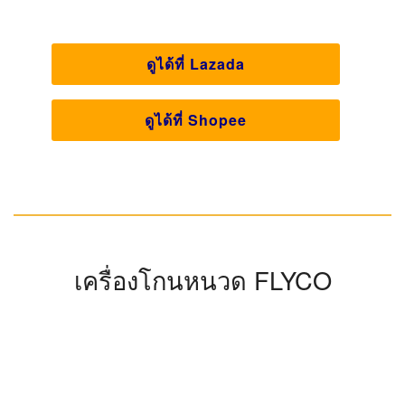
สามารถรับคมเองอัตนโนมัติให้คุณโกนได้อย่างเกลี้ยงเกลา
ใบมีดถูกออกแบบให้โค้งมนเมื่อสัมผัสกับผิวทำให้คุณรู้สึก
เรียบลื่น ป้องกันไม่ให้บาดหรือระคาบผิว คุณสามารถเลือก
ความยาวของหนวดได้ สามารถโกนแบบไร้สายได้ 60 นาที
มีไฟแสดงสถานะเมื่อแบตฯต่ำ และมีตัวล๊อคขณะเดินทาง
เพื่อป้องกันการทำงานเองโดยไม่ตั้งใจ และหัวสามารถถอด
ล้างทำความสะอาดได้อย่างง่ายดาย
จุดเด่น
ใบมีดถูกออกแบบให้โค้งมน เพื่อป้องกันผิวหนัง
ใบมีดสแตนเลสสตีลสามารถรับคมเองอัตนโนมัติ
มีการบอกระดับของแบตฯ
สามารถเลือกความยาวของหนวดได้
ใบมีดตรง
ลักษณะใบมีด