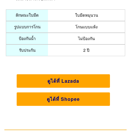
Philips PQ206/18
เป็นเครื่องโกนหนวดแบบแห้ง ใบมีด
สามารถลับคมในตัว มีอายุการใช้งานที่ยาวนานถึงสองปี
ระบบการโกนที่เกลี้ยงเกลา หัวโกนที่นำเข้าให้ประสบการณ์
การโกนที่แนบสนิท เครื่องโกนหนวดไร้สายแบบใช้แบตเตอรี่
โกนหนวดแบบไร้สายได้นานถึง 60 นาที หัวโกนที่ปรับขึ้นลง
ได้อิสระ ปรับแนวใบมีดด้านที่คมของเครื่องโกนหนวด