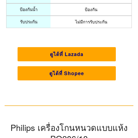
Xiaomi Youpin Zhibai Electric Shaver SL202
มีขนาด
เล็ดกระทัดรัด ทำให้คุณสามารถพกพาไปไหนมาไหนได้
สะดวก การใช้งานได้ทั้งแบบเปียกและแห้งเนื้อกันลื่นที่
หรูหรา มีช่องว่างของรูประมาณ 0.06-0.08 มม. เหมาะ
สำหรับหนวดเคราทุกประเภท ด้วยหัวโกนแบบสแตนเลสระ
ดับมืออาชีพที่มีความแข็งสูงสุด 600HV อีกทั้ง Y-Shape
หมุนได้ 360 องศาปรับตามความโค้งของใบหน้า
จุดเด่น