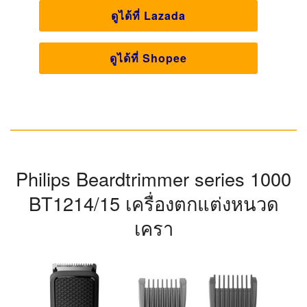
ดักจับเส้นหนวดในทิศทางแตกต่างกัน มีอุปกรณ์สำหรับ
ตกแต่งหนวดเคราและกันจอน เครื่องโกนหนวดบราวน์ซีรี่ย์
M90 สามารถล้างทำความสะอาดเฉพาะบริเวณหัวโกนได้
อย่างสะดวก รวดเร็ว และพับเก็บได้ มีฝาครอบแบบหมุน
สำหรับป้องกันการกระแทกเพื่อการพกพาสะดวกมายิ่งขึ้น
จุดเด่น
ระบบ SmartFoil ที่ช่วยดักจับเส้นหนวดในทิศทางแตก
ต่างกัน
มีอุปกรณ์สำหรับตกแต่งหนวดเคราและกันจอน
ล้างทำความสะอาดเฉพาะบริเวณหัวโกนได้และพับเก็บ
ได้
ฟอยล์
ลักษณะใบมีด
ตกแต่งหนวดเครา
รูปแบบการโกน