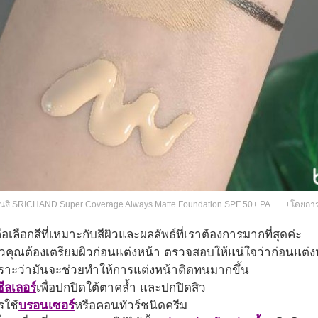
ทนสี SRICHAND Super Coverage Always Matte Foundation SPF 50+ PA++++โดยการเท
ลือกสีที่เหมาะกับสีผิวและผลลัพธ์ที่เราต้องการมากที่สุดค่ะ
รแล้วคุณต้องเตรียมผิวก่อนแต่งหน้า ตรวจสอบให้แน่ใจว่าก่อน
้วเพราะว่ามันจะช่วยทำให้การแต่งหน้าติดทนมากขึ้น
ีลเลอร์
เพื่อปกปิดใต้ตาคล้ำ และปกปิดสิว
รใช้
บรอนเซอร์
หรือคอนทัวร์ชนิดครีม