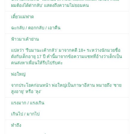
ผมต้องได้ด่ากลับ’ แสดงถึงความไม่ยอมคน
เดี๋ยวแม่ฟาด
ฉะกลับ / ตอกกลับ / เอาคืน
ฟ้าวมาเค้าย่าน
แปลว่า ‘รีบมานะเค้ากลัว’ มาจากคดี 18+ ระหว่างนักมวยชื่อ
ดังกับเด็กอายุ 17 ปี คำนี้มาจากข้อความแชทที่อ้างว่าเด็กเป็น
คนส่งหาเพื่อนให้รีบไปรับค่ะ
พ่อใหญ่
จากประโยคก่อนหน้า พ่อใหญ่เป็นภาษาอีสาน หมายถึง ‘ชาย
สูงอายุ’ หรือ ‘ลุง’
แรงมาก / แรงเกิน
เกินไป / มากไป
ทำถึง