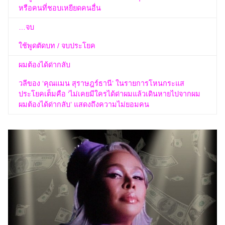
หรือคนที่ชอบเหยียดคนอื่น
…จบ
ใช้พูดตัดบท / จบประโยค
ผมต้องได้ด่ากลับ
วลีของ ‘คุณแมน สุราษฎร์ธานี’ ในรายการโหนกระแส
ประโยคเต็มคือ ‘ไม่เคยมีใครได้ด่าผมแล้วเดินหายไปจากผม
ผมต้องได้ด่ากลับ’ แสดงถึงความไม่ยอมคน