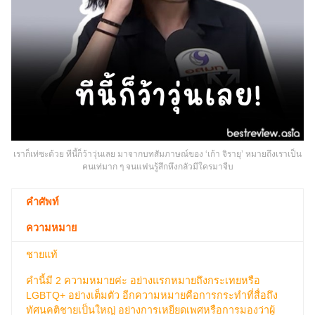
เราก็เท่ซะด้วย ทีนี้ก็ว้าวุ่นเลย มาจากบทสัมภาษณ์ของ ‘เก้า จิรายุ’ หมายถึงเราเป็น
คนเท่มาก ๆ จนแฟนรู้สึกหึงกลัวมีใครมาจีบ
คำศัพท์
ความหมาย
ชายแท้
คำนี้มี 2 ความหมายค่ะ อย่างแรกหมายถึงกระเทยหรือ
LGBTQ+ อย่างเต็มตัว อีกความหมายคือการกระทำที่สื่อถึง
ทัศนคติชายเป็นใหญ่ อย่างการเหยียดเพศหรือการมองว่าผู้