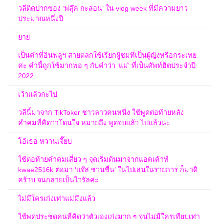
วลีติดปากของ ‘ฟลุ๊ค กะล่อน’ ใน vlog week ที่มีความยาว
ประมาณหนึ่งปี
ยาย
เป็นคำที่อินฟลูฯ สายตลกใช้เรียกผู้ชมที่เป็นผู้ญิงหรือกระเทย
ค่ะ คำนี้ถูกใช้มากพอ ๆ กับคำว่า ‘แม่’ ที่เป็นศัพท์ฮิตประจำปี
2022
เว้าแล้วกะไป
วลีนี้มาจาก TikToker ชาวลาวคนหนึ่ง ใช้พูดต่อท้ายหลัง
คำคมที่คิดว่าโดนใจ หมายถึง พูดจบแล้ว ไปแล้วนะ
โอ้เธอ หวานเจี๊ยบ
ใช้ต่อท้ายคำคมเสี่ยว ๆ จุดเริ่มต้นมาจากแอคเค้าท์
kwae2516k ต่อมา ‘แจ๊ส ชวนชื่น’ ในไปเล่นในรายการ ก็มาดิ
คร้าบ จนกลายเป็นไวรัลค่ะ
ไม่มีใครเก่งเท่าแม่มึงแล้ว
ใช้พูดประชดคนที่คิดว่าตัวเองเก่งมาก ๆ จนไม่มีใครเทียบเท่า