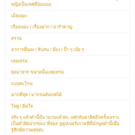
หญิงเป็นเพศที่อ่อนแอ
เม็ดเยอะ
เรื่องเยอะ / เรื่องมาก / น่ารำคาญ
สรวน
อาการมึนงง / สับสน / อ๊อง / ป้ำ ๆ เป๋อ ๆ
เลยเหรอ
ย่อมาจาก ขนาดนั้นเลยเหรอ
แบบตะโกน
มากที่สุด / มากจนสังเกตได้
ใจฟู / อิ่มใจ
จริง ๆ แล้วคำนี้มีมานานแล้วค่ะ แต่กลับมาฮิตอีกครั้งเพราะ
เป็นคำติดปากของ ‘พี่จอง’ ยูทูปเบอร์เกาหลีที่มักพูดคำนี้เมื่อ
รู้สึกมีความสุขค่ะ