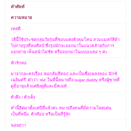
คำศัพท์
ความหมาย
เทสดี
วลีนี้ใช้ประชดกลุ่มวัยรุ่นที่ชอบแต่งตัวคุมโทน สวมแมสก์สีดำ
ไปถ่ายรูปที่หอศิลป์ ซึ่งรูปมักจะออกมาในแนวคล้ายกับการ
แอบถ่าย เห็นหน้าไม่ชัด หรือออกมาในแบบเบลอ ๆ ค่ะ
ฟ้ารักพ่อ
มาจากละครเรื่อง ‘ดอกส้มสีทอง’ และเป็นชื่อเพลงของ ‘มิกซ์
เฉลิมศรี’ คำว่า
‘พ่อ’
ในที่นี้หมายถึง sugar daddy หรือผู้ชายที่
ดูมีอายุแล้วแต่ยังดูดีและมีสเน่ห์
ตัวตึง / ตัวเต็ง
คำนี้ฮิตมาตั้งแต่ปีที่แล้วค่ะ หมายถึงคนที่มีความโดดเด่น,
เป็นที่หนึ่ง, ตัวท๊อป หรือเป็นที่รู้จัก
นอยอ่าา