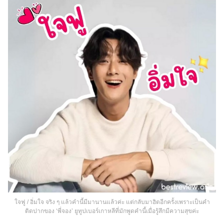
ใจฟู / อิ่มใจ จริง ๆ แล้วคำนี้มีมานานแล้วค่ะ แต่กลับมาฮิตอีกครั้งเพราะเป็นคำ
ติดปากของ ‘พี่จอง’ ยูทูปเบอร์เกาหลีที่มักพูดคำนี้เมื่อรู้สึกมีความสุขค่ะ