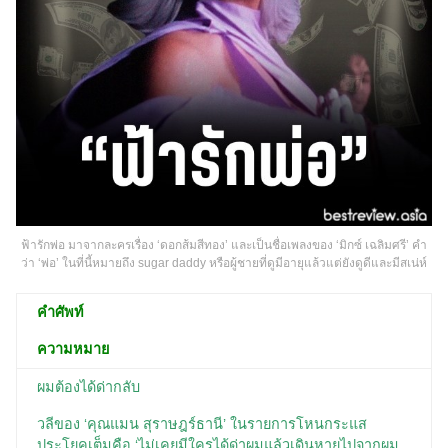
ฟ้ารักพ่อ มาจากละครเรื่อง ‘ดอกส้มสีทอง’ และเป็นชื่อเพลงของ ‘มิกซ์ เฉลิมศรี’ คำ
ว่า ‘พ่อ’ ในที่นี้หมายถึง sugar daddy หรือผู้ชายที่ดูมีอายุแล้วแต่ยังดูดีและมีสเน่ห์
คำศัพท์
ความหมาย
ผมต้องได้ด่ากลับ
วลีของ ‘คุณแมน สุราษฎร์ธานี’ ในรายการโหนกระแส
ประโยคเต็มคือ ‘ไม่เคยมีใครได้ด่าผมแล้วเดินหายไปจากผม