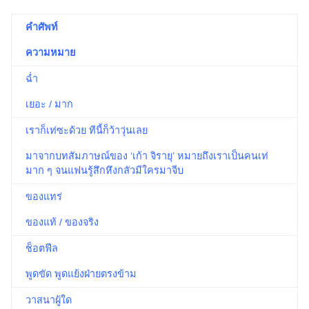
คำศัพท์
ความหมาย
ฉ่ำ
เยอะ / มาก
เราก็เท่ซะด้วย ทีนี้ก็ว้าวุ่นเลย
มาจากบทสัมภาษณ์ของ ‘เก้า จิรายุ’ หมายถึงเราเป็นคนเท่
มาก ๆ จนแฟนรู้สึกหึงกลัวมีใครมาจีบ
ของแทร่
ของแท้ / ของจริง
ช็อตฟีล
พูดขัด พูดแย้งฝ่ายตรงข้าม
วาสนาผู้ใด