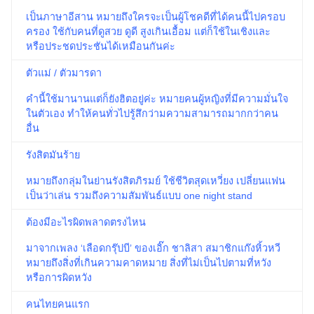
เป็นภาษาอีสาน หมายถึงใครจะเป็นผู้โชคดีที่ได้คนนี้ไปครอบ
ครอง ใช้กับคนที่ดูสวย ดูดี สูงเกินเอื้อม แต่ก็ใช้ในเชิงและ
หรือประชดประชันได้เหมือนกันค่ะ
ตัวแม่ / ตัวมารดา
คำนี้ใช้มานานแต่ก็ยังฮิตอยู่ค่ะ หมายคนผู้หญิงที่มีความมั่นใจ
ในตัวเอง ทำให้คนทั่วไปรู้สึกว่ามความสามารถมากกว่าคน
อื่น
รังสิตมันร้าย
หมายถึงกลุ่มในย่านรังสิตภิรมย์ ใช้ชีวิตสุดเหวี่ยง เปลี่ยนแฟน
เป็นว่าเล่น รวมถึงความสัมพันธ์แบบ one night stand
ต้องมีอะไรผิดพลาดตรงไหน
มาจากเพลง ‘เลือดกรุ๊ปบี’ ของเอิ๊ก ชาลิสา สมาชิกแก๊งหิ้วหวี
หมายถึงสิ่งที่เกินความคาดหมาย สิ่งที่ไม่เป็นไปตามที่หวัง
หรือการผิดหวัง
คนไทยคนแรก