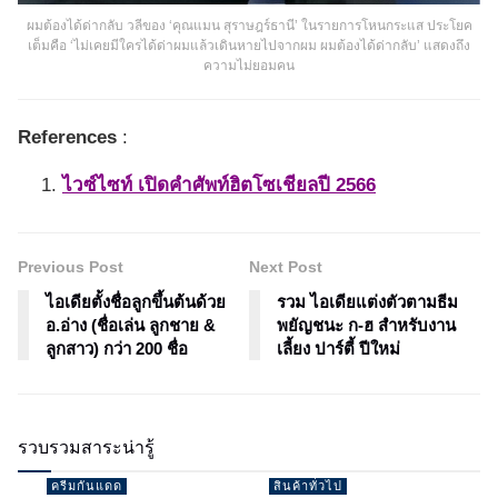
ผมต้องได้ด่ากลับ วลีของ ‘คุณแมน สุราษฎร์ธานี’ ในรายการโหนกระแส ประโยค
เต็มคือ ‘ไม่เคยมีใครได้ด่าผมแล้วเดินหายไปจากผม ผมต้องได้ด่ากลับ’ แสดงถึง
ความไม่ยอมคน
References
:
ไวซ์ไซท์ เปิดคำศัพท์ฮิตโซเชียลปี 2566
Previous Post
Next Post
ไอเดียตั้งชื่อลูกขึ้นต้นด้วย
รวม ไอเดียแต่งตัวตามธีม
อ.อ่าง (ชื่อเล่น ลูกชาย &
พยัญชนะ ก-ฮ สำหรับงาน
ลูกสาว) กว่า 200 ชื่อ
เลี้ยง ปาร์ตี้ ปีใหม่
รวบรวมสาระน่ารู้
ครีมกันแดด
สินค้าทั่วไป