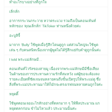
ทำอะไรบางอย่างที่ถูกใจ
เลิ่กลั่ก
อาการกระวนกระวาย หวาดระแวง รวมถึงเป็นคอนเท้นท์
หลักของ ‘คุณเลิ่กลั่ก’ TikToker ท่านหนึ่งด้วยค่ะ
อะบูลิจี้
มาจาก ‘Bully’ ใช้พูดเมื่อรู้สึกโดนดูถูก แต่ส่วนใหญ่จะใช้พูด
เล่น ๆ กับคนสนิทเนื่องจากผู้พูดไม่ได้รู้สึกแย่กับคำดูถูกนั้นค่ะ
I told พระแม่ลักษมี…
คอนเท้นท์ไวรัลของสายมู เนื่องจากพระแม่ลักษมีมีชื่อเสียง
ในด้านของการประทานความรักที่สมหวัง แต่ผู้ขอจะต้องลง
รายละเอียดที่ชัดเจนจนหลายคนถึงขั้นเปิดรูปให้พระแม่ดู ซึ่ง
สิ่งที่พระแม่ประทานมาให้ก็มักจะตรงเรฟจนหลายคนถูกใจค่ะ
หยุดดิ๊
ใช้พูดตอนเจออะไรสักอย่างที่ตลกมาก ๆ ใฟ้ฟีลประมาณ แก
หยุดตลกก่อน ขำไม่ไหวแล้ว ประมาณนั้นค่ะ