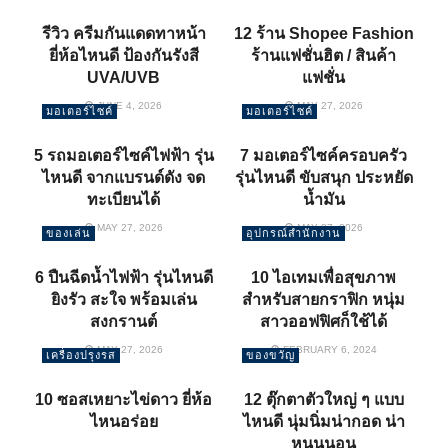
รีวิว ครีมกันแดดทาหน้า
12 ร้าน Shopee Fashion
ยี่ห้อไหนดี ป้องกันรังสี
ร้านแฟชั่นฮิต / สินค้า
UVA/UVB
แฟชั่น
JUNE 4, 2026
MAY 27, 2026
มอเตอร์ไซค์
มอเตอร์ไซค์
5 รถมอเตอร์ไซค์ไฟฟ้า รุ่น
7 มอเตอร์ไซค์ครอบครัว
ไหนดี จากแบรนด์ดัง จด
รุ่นไหนดี ขับสนุก ประหยัด
ทะเบียนได้
น้ำมัน
MAY 27, 2026
MAY 27, 2026
ของเล่น
อุปกรณ์สำนักงาน
6 ปืนฉีดน้ำไฟฟ้า รุ่นไหนดี
10 ไอเทมเพื่อสุขภาพ
ยิงรัว สะใจ พร้อมเล่น
สำหรับสายกราฟิก หนุ่ม
สงกรานต์
สาวออฟฟิศก็ใช้ได้
MAY 27, 2026
FEBRUARY 6, 2024
เครื่องปรุงรส
ของขวัญ
10 ซอสเหยาะไข่ดาว ยี่ห้อ
12 ตุ๊กตาตัวใหญ่ ๆ แบบ
ไหนอร่อย
ไหนดี นุ่มนิ่มน่ากอด น่า
หนุนนอน