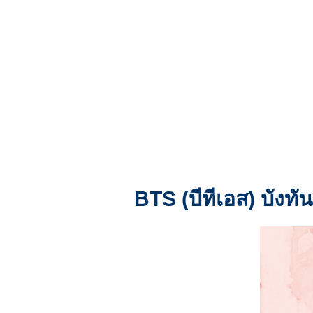
BTS (บีทีเอส) บังท