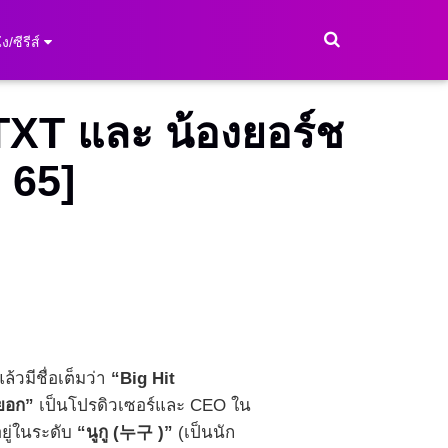
ง/ซีรีส์
TXT และ น้องยอร์ช
. 65]
ล้วมีชื่อเต็มว่า
“Big Hit
ฮยอก”
เป็นโปรดิวเซอร์และ CEO ใน
อยู่ในระดับ
“นูกู (누구 )”
(เป็นนัก