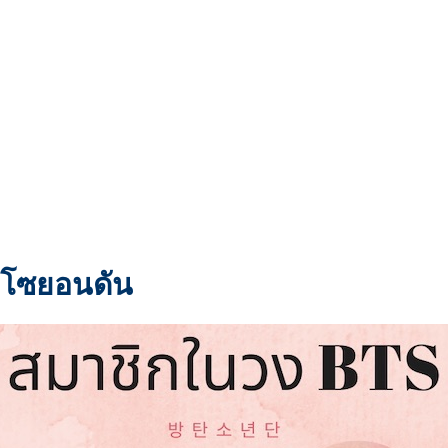
ันโซยอนดัน