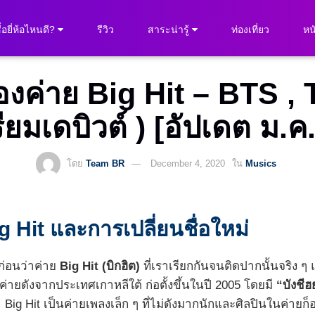
ื้อยี่ห้อไหนดี?
รีวิว
สาระน่ารู้
ท่องเที่ยว
หนั
องค่าย Big Hit – BTS , 
ียมเดบิวต์ ) [อัปเดต ม.ค
โดย
Team BR
December 4, 2020
ใน
Musics
Hit และการเปลี่ยนชื่อใหม่
ก่อนว่าค่าย
Big Hit (บิกฮิต)
ที่เราเรียกกันจนติดปากนั้นจริง ๆ แ
เทิงค่ายดังจากประเทศเกาหลีใต้ ก่อตั้งขึ้นในปี 2005 โดยมี
“บังชี
Big Hit เป็นค่ายเพลงเล็ก ๆ ที่ไม่ดังมากนักและศิลปินในค่ายก็