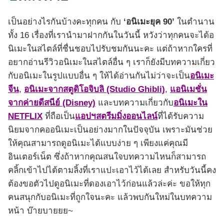
เป็นอย่างไรกันบ้างคะทุกคน กับ
‘อนิเมะยุค 90’
ในตำนาน
ทั้ง 16 เรื่องที่เรานำมาฝากกันในวันนี้ หวังว่าทุกคนจะได้อ
นิเมะในสไตล์ที่ชื่นชอบไปรับชมกันนะคะ แต่ถ้าหากใครที่
อยากอ่านรีวิวอนิเมะในสไตล์อื่น ๆ เราก็ยังมีบทความเกี่ยว
กับอนิเมะในรูปแบบอื่น ๆ ให้ได้อ่านกันไม่ว่าจะเป็น
อนิเมะ
จีน
,
อนิเมะจากสตูดิโอจิบลิ (Studio Ghibli)
,
แอนิเมชั่น
จากค่ายดีสนีย์ (Disney)
และบทความเกี่ยวกับ
อนิเมะใน
NETFLIX
ที่ถือเป็น
แอปฯสตรีมมิ่งออนไลน์
ที่ได้รับความ
นิยมจากคออนิเมะเป็นอย่างมากในปัจจุบัน เพราะมันช่วย
ให้คุณสามารถดูอนิเมะได้แบบง่าย ๆ เพียงแค่คุณมี
อินเตอร์เน็ต ซึ่งถ้าหากคุณสนใจบทความไหนก็สามารถ
คลิ้กเข้าไปได้ตามลิ้งที่เราแปะเอาไว้ได้เลย สำหรับวันนี้คง
ต้องขอตัวไปดูอนิเมะที่ดองเอาไว้ก่อนแล้วล่ะค่ะ ขอให้ทุก
คนสนุกกับอนิเมะที่ถูกใจนะคะ แล้วพบกันใหม่ในบทความ
หน้า บ๊ายบายยย~