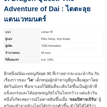
Adventure of Dai : ไดตะลุย
แดนเวทมนตร์
แนว
แฟนตาซี
ผู้แต่ง
Riku Sanjo, Koji Inada
ผู้ผลิต
TOEI Animation
จำนวนตอน
46 ตอน
ปีที่เผยแพร่
ค.ศ. 1991
อีกหนึ่งอนิมเะผจญภัยยุค 90 ที่เราอยากจะแนะนำกัน กับ
เรื่องราวของ
‘ได’
เด็กหนุ่มผู้กล้าหาญที่ถูกเลี้ยงดูมาโดย
อัศวินมังกร ซึ่งเขาเองก็ใฝ่ฝันที่จะเติบโตขึ้นเป็นผู้กล้าที่
แข็งแกร่งและได้ออกผจญภัยไปในโลกกว้าง แต่แล้ววัน
หนึ่งก็เกิดเหตุการณ์ไม่คาดฝันขึ้นเมื่อ
‘จอมปิศาจเบิร์น’
ผู้
หวังจะทำลายล้างโลกได้ปรากฏตัวขึ้น ทำให้ได้ได้รู้ว่า