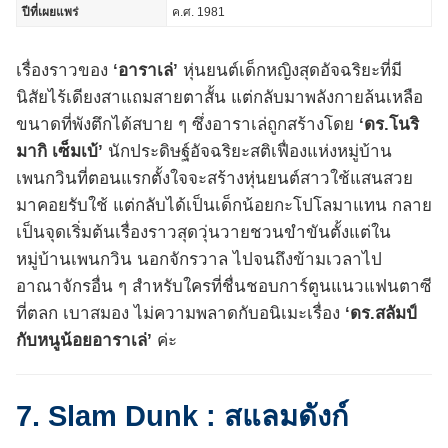
ปีที่เผยแพร่
ค.ศ. 1981
เรื่องราวของ
‘อาราเล่’
หุ่นยนต์เด็กหญิงสุดอัจฉริยะที่มี
นิสัยไร้เดียงสาแถมสายตาสั้น แต่กลับมาพลังกายล้นเหลือ
ขนาดที่พังตึกได้สบาย ๆ ซึ่งอาราเล่ถูกสร้างโดย
‘ดร.โนริ
มากิ เซ็มเบ้’
นักประดิษฐ์อัจฉริยะสติเฟื่องแห่งหมู่บ้าน
เพนกวินที่ตอนแรกตั้งใจจะสร้างหุ่นยนต์สาวใช้แสนสวย
มาคอยรับใช้ แต่กลับได้เป็นเด็กน้อยกะโปโลมาแทน กลาย
เป็นจุดเริ่มต้นเรื่องราวสุดวุ่นวายชวนขำขันตั้งแต่ใน
หมู่บ้านเพนกวิน นอกจักรวาล ไปจนถึงข้ามเวลาไป
อาณาจักรอื่น ๆ สำหรับใครที่ชื่นชอบการ์ตูนแนวแฟนตาซี
ที่ตลก เบาสมอง ไม่ความพลาดกับอนิเมะเรื่อง
‘ดร.สลัมป์
กับหนูน้อยอาราเล่’
ค่ะ
7. Slam Dunk : สแลมดังก์