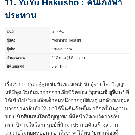
11. YuYu Hakusho : คนเก่งฟ้า
ประทาน
แนว
แอคชั่น
ผู้แต่ง
Yoshihiro Togashi
ผู้ผลิต
Studio Piero
จำนวนตอน
112 ตอน (4 Season)
ปีที่เผยแพร่
ค.ศ. 1992
เรื่องราวการต่อสู้สุดเข้มข้นของเหล่านักสู้จากโลกวิญญา
นที่มีจุดเริ่มต้นมาจากการเสียชีวิตของ
‘อุราเมชิ ยูสึเกะ’
ที่
ได้เข้าไปช่วยเหลือเด็กคนหนึ่งจากอุบัติเหตุ แต่ด้วยเหตุผล
บางอย่างกลับทำให้เขาได้ฟื้นคืนชีพขึ้นมาอีกครั้งในฐานะ
ของ
‘นักสืบแห่งโลกวิญญาน’
ที่มีหน้าที่คอยจัดการกับ
เหล่าปีศาจในโลกมนุษย์ที่มักมาปรากฏตัวสร้างความ
วุ่นวายไม่หยุดหย่อน ก่อนที่เขาจะได้พบกับพวกพ้องที่