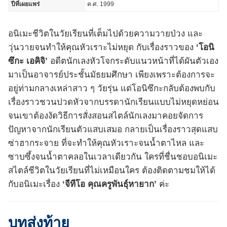
ปีที่เผยแพร่
ค.ศ. 1999
อนิเมะชีวิตในวัยเรียนที่เต็มไปด้วยความวายป่วง และ
วุ่นวายจนทำให้คุณหัวเราะไม่หยุด กับเรื่องราวของ
‘โอนิ
ซึกะ เอคิจิ’
อดีตนักเลงหัวโจกระดับแนวหน้าที่ได้ผันตัวเอง
มาเป็นอาจารย์ประชั้นมัธยมศึกษา เพียงเพราะต้องการจะ
อยู่ท่ามกลางเหล่าสาว ๆ วัยรุ่น แต่โอนิซึกะกลับต้องพบกับ
เรื่องราวชวนปวดหัวจากบรรดานักเรียนแบบไม่หยุดหย่อน
จนเขาต้องงัดวิธีการสั่งสอนสไตล์นักเลงมาคอยจัดการ
ปัญหาจากนักเรียนตัวแสบเสมอ กลายเป็นเรื่องราวสุดแสบ
ซ่าฮากระจาย ที่จะทำให้คุณหัวเราะจนน้ำตาไหล และ
ซาบซึ้งจนน้ำตาคลอในเวลาเดียวกัน ใครที่ชื่นชอบอนิเมะ
สไตล์ชีวิตในวัยเรียนที่ไม่เหมือนใคร ต้องติดตามชมให้ได้
กับอนิเมะเรื่อง
‘จีทีโอ คุณครูพันธุ์หายาก’
ค่ะ
บทส่งท้าย