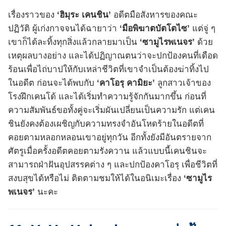
เรื่องราวของ
‘ฮิมุระ เคนชิน’
อดีตมือสังหารของคณะ
ปฏิวัติ ผู้เก่งกาจจนได้ฉายาว่า
‘มือพิฆาตบัตโตไซ’
แต่จู่ ๆ
เขาก็ได้ละทิ้งทุกสิ่งแล้วกลายมาเป็น
‘ซามูไรพเนจร’
ด้วย
เหตุผลบางอย่าง และได้ปฏิญาณตนว่าจะปกป้องคนที่เดือด
ร้อนเพื่อไถ่บาปให้กับเหล่าชีวิตที่เขาจำเป็นต้องฆ่าทิ้งไป
ในอดีต ก่อนจะได้พบกับ
‘คาโอรุ คามิยะ’
ลูกสาวเจ้าของ
โรงฝึกเคนโด้ และได้เริ่มทำความรู้จักกันมากขึ้น ก่อนที่
ความสัมพันธ์ขอทั้งคู่จะเริ่มผันเปลี่ยนเป็นความรัก แต่เคน
ชินยังคงต้องเผชิญกับความทรงจำอันโหดร้ายในอดีตที่
คอยตามหลอกหลอนเขาอยู่ทุกวัน อีกทั้งยังมีอันตรายจาก
ศัตรูเมื่อครั้งอดีตคอยตามรังควาน แล้วแบบนี้เคนชินจะ
สามารถฝ่าฝันอุปสรรคต่าง ๆ และปกป้องคาโอรุ เพื่อชีวิตที่
สงบสุขได้หรือไม่ ติดตามชมให้ได้ในอนิเมะเรื่อง
‘ซามูไร
พเนจร’
นะคะ