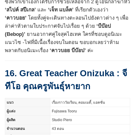
ซึ่งพวกเขาเองก็ได้รับการช่วยเหลือจาก 2 ดูโอ้นักล่าฆ่าหัว
‘สไปค์ สปีเกล’
และ
‘เจ็ท แบล็ค’
ที่เรียกตัวเองว่า
‘คาวบอย’
โดยทั้งคู่จะเดินทางตะลอนไปยังดาวต่าง ๆ เพื่อ
ล่าค่าหัวตามใบประกาศจับไปเรื่อย ๆ ด้วย
‘บีบ๊อป
(Bebop)’
ยานอวกาศคู่ใจสุคไฮเทค ใครที่ชอบดูอนิเมะ
แนวไซ -ไฟที่มีเนื้อเรื่องจบในตอน ขอบอกเลยว่าห้าม
พลาดกับอนิเมะเรื่อง
‘คาวบอย บีบ๊อป’
ค่ะ
16. Great Teacher Onizuka : จี
ทีโอ คุณครูพันธุ์หายาก
แนว
เรื่องราววัยเรียน, คอมเมดี้, แอคชั่น
ผู้แต่ง
Fujisawa Tooru
ผู้ผลิต
Studio Piero
จำนวนตอน
43 ตอน