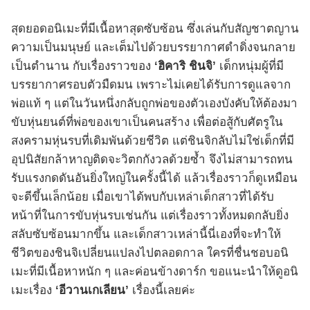
สุดยอดอนิเมะที่มีเนื้อหาสุดซับซ้อน ซึ่งเล่นกับสัญชาตญาน
ความเป็นมนุษย์ และเต็มไปด้วยบรรยากาศดำดิ่งจนกลาย
เป็นตำนาน กับเรื่องราวของ
‘ฮิคาริ ชินจิ’
เด็กหนุ่มผู้ที่มี
บรรยากาศรอบตัวมืดมน เพราะไม่เคยได้รับการดูแลจาก
พ่อแท้ ๆ แต่ในวันหนึ่งกลับถูกพ่อของตัวเองบังคับให้ต้องมา
ขับหุ่นยนต์ที่พ่อของเขาเป็นคนสร้าง เพื่อต่อสู้กับศัตรูใน
สงครามหุ่นรบที่เดิมพันด้วยชีวิต แต่ชินจิกลับไม่ใช่เด็กที่มี
อุปนิสัยกล้าหาญติดจะวิตกกังวลด้วยซ้ำ จึงไม่สามารถทน
รับแรงกดดันอันยิ่งใหญ่ในครั้งนี้ได้ แล้วเรื่องราวก็ดูเหมือน
จะดีขึ้นเล็กน้อย เมื่อเขาได้พบกับเหล่าเด็กสาวที่ได้รับ
หน้าที่ในการขับหุ่นรบเช่นกัน แต่เรื่องราวทั้งหมดกลับยิ่ง
สลับซับซ้อนมากขึ้น และเด็กสาวเหล่านี้นี่เองที่จะทำให้
ชีวิตของชินจิเปลี่ยนแปลงไปตลอดกาล ใครที่ชื่นชอบอนิ
เมะที่มีเนื้อหาหนัก ๆ และค่อนข้างดาร์ก ขอแนะนำให้ดูอนิ
เมะเรื่อง
‘อีวานเกเลียน’
เรื่องนี้เลยค่ะ