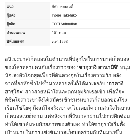
แนว
กีฬา, คอมเมดี้
ผู้แต่ง
Inoue Takehiko
ผู้ผลิต
TOEI Animation
จำนวนตอน
101 ตอน
ปีที่เผยแพร่
ค.ศ. 1993
อนิเมะบาสเก็ตบอลในตำนานที่ปลุกไฟในการบาสเก็ตบอล
ของใครหลายคนกับเรื่องราวของ
‘ซากุรางิ ฮานามิจิ’
หนุ่ม
นักเลงหัวโจกสุดเฟี้ยวที่ดันดวงกุดในเรื่องความรัก หลัง
จากที่อกหักซ้ำไปซ้ำมาหลายครั้งก็ได้มาเจอกับ
‘อาคางิ
ฮารุโกะ’
สาวสวยหน้าใสและตกหลุมรักเธอเข้า เพื่อที่จะ
พิชิตใจสาวเขาจึงได้สมัครเข้าชมรมบาสเก็ตบอลของโรง
เรียนโชโฮคุ ถึงแม้ใจจริงเขาจะไม่เคยมีความสนใจในบาส
เก็ตบอลเลยก็ตาม แต่หลังจากที่วันเวลาผ่านไปการฝึกซ้อม
ทำให้เขาค้นพบศักยภาพของตัวเอง ทำให้ซากุรางิเริ่มตั้ง
เป้าหมายในการแข่งขันบาสเก็ตบอลร่วมกับทีมมากขึ้น