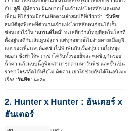
อย่างมากจนในปัจจุบันก็ยังไม่จบบริบูรณ์ กับเรื่องราวเกี่ยว
กับ
‘ลูฟี่’
ผู้มีความฝันอยากเป็นเจ้าแห่งโจรสลัด และผอง
เพื่อน ที่ได้ร่วมมือกันเพื่อตามล่าสมบัติที่เรียกว่า
‘วันพีช’
สมบัติสุดพิเศษที่ตำนานเจ้าแห่งโจรสลัดคนก่อนได้เก็บ
ซ่อนเอาไว้ใน
‘แกรนด์ไลน์’
ทะเลที่กว้างใหญ่ที่สุดในโลกที่
ตั้งอยู่พอดีกับเส้นศูนย์สูตร แต่ทุกอยากก็ไม่ง่ายดายเมื่อลูฟี่
และผองเพื่อนจะต้องเข้าไปพัวพันกันเรื่องวุ่นวายไม่หยุด
หย่อน ซึ่งทำให้พวกเข้าได้รับทั้งรอยยิ้มและเผชิญกันรอย
น้ำตา แล้วแบบนี้ลูฟี่จะสามารถตามหาวันพีช และขึ้นเป็น
ราชาโจรสลัดได้หรือไม่ ติดตามเอาใจช่วยกันได้ในอนิเมะ
เรื่อง
‘วันพีช’
นะคะ
2. Hunter x Hunter : ฮันเตอร์ x
ฮันเตอร์
แนว
แอคชั่น