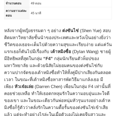
จำนวนตอน
49 ตอน
ความยาวแต่ละ
45 นาที
ตอน
หลังจากผู้หญิงธรรมดา ๆ อย่าง
ต่งซันไช่
(Shen Yue) สอบ
ติดมหาวิทยาลัยชั้นนำของประเทศและหวังเป็นอย่างยิ่งว่า
ชีวิตของเธอจะเต็มไปด้วยความสุขและเรียบง่าย แต่แค่วัน
แรกเธอก็ดันไปมีเรื่องกับ
เต้าหมิงซื่อ
(Dylan Wang) ชายผู้
มีอิทธิพลที่สุดในกลุ่ม
“
F4
”
กลุ่มนักเรียนตัวท็อปของ
มหาวิทยาลัย และด้วยนิสัยไม่ยอมคนของต่งซันไช่กับ
ความปากจัดของเต้าหมิงซื่อทำให้ทั้งคู่มีปากเสียงกันตลอด
เวลา ในขณะที่เต้าหมิงซื่อหาสารพัดวิธีมาแกล้งเธอ มี
เพียง
หัวเจ๋อเล่ย
(Darren Chen) เพื่อนในกลุ่ม F4 เท่านั้นที่
คอยช่วยเหลือ ทำให้เธอตกหลุมรักในความอบอุ่นและใจดี
ของเขา และในขณะเดียวกันพ่อหนุ่มหัวรุนแรงอย่างเต้าห
มิงซื่อก็รู้ตัวว่าคลั่งรักในความดื้อรั้นของต่งซันไช่เข้าเสีย
แล้ว แต่จะทำอย่างไรล่ะในเมื่อตัวเองไม่เคยจีบสาวและ