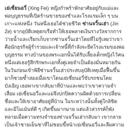
เย่เซี่ยนอวี่
(Xing Fei) หญิงกำพร้าพักอาศัยอยู่กับแม่และ
พ่อบุญธรรมที่เปิดร้านขายของชำและโรงแรมเล็ก ๆ บน
เกาะแห่งหนึ่ง วันหนึ่งเธอได้ช่วยชีวิต
ซ่านจวิ้นเฮ่า
(Jin
Ze) จากอุบัติเหตุตกเรือทำให้เธอพลาดเงินรางวัลจากการ
ว่ายน้ำและเรียกเก็บจากซ่านจวิ้นเฮ่าโดยที่ไม่รู้เลยว่าเขา
คือนักธุรกิจผู้ร่ำรวยและเจ้าหนี้ที่กำลังจะยึดโรงแรมของพ่อ
บุญธรรม ทางบ้านของพระเอกนั้นได้รับเลี้ยงเด็กหญิงไว้คน
หนึ่งแต่เธอรู้สึกรักพระเอกทั้งคู่เลยจำเป็นต้องมั่นหมายกัน
ในวันก่อนเข้าพิธีซ่านจวิ้นเฮ่าประสบอุบัติเหตุเมื่อฟื้นขึ้น
มาก็ซวยซ้ำสองเมื่อเขาโดนเย่เซี่ยนอวี่ขับรถชนโดย
บังเอิญ เธอพาเขากลับมาที่บ้านและพบว่าเขาความจำ
เสื่อม เย่เซี่ยนอวี่และแม่จึงปกปิดความผิดด้วยการเปลี่ยน
ชื่อและให้เขาอาศัยอยู่ที่บ้าน ในระหว่างนั้นทั้งคู่ใกล้ชิด
และมีโมเม้นท์ดี ๆ เกิดขึ้นมากมาย แต่แล้วสวรรค์ก็พัง
ทลายเมื่อความทรงจำของซ่านจวิ้นเฮ่ากลับมา เขากลาย
เป็นเจ้าชายเย็นชาที่ไม่ชอบขี้หน้าเย่เซี่ยนอวี่และลืมความ