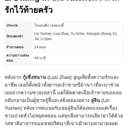
รักไว้ท้ายครัว
ประเภท
โรแมนติก / คอมเมดี้
Lin Yushen, Lusi Zhao, Yu Xinhe, Xiaoqian Zhang, Fu
นักแสดงนำ
Jia, Li Qian
จำนวนตอน
24 ตอน
ความยาวแต่ละ
44 นาที
ตอน
หลังจาก
กู้เซิ่งหนาน
(Lusi Zhao) สูญเสียทั้งความรักและ
อาชีพ เธอก็ตั้งหน้าตั้งตารอเจ้าชายขี่ม้าขาวที่จะมาช่วย
เธอจากความซวยเหล่านี้ แต่ก็ผิดคาดเมื่อเจ้าชายของเธอ
กลับกลายเป็นผู้ชายจู้จี้และหยิ่งผยองอย่าง
ลู่จิน
(Lin
Yushen) หลังจากพบเจอกับเธอลู่จินก็ต้องพบเจอแต่เรื่อง
ชวนปวดหัวไม่หยุดหย่อน แต่ทุกสิ่งสามารถเยียวยาได้ด้วย
รสชาติอาหารของเชฟปริศนาที่เขาเฝ้าตามหามาตลอด