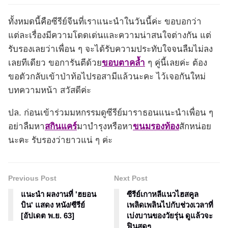
ทั้งหมดนี้คือซีรีย์จีนที่เราแนะนำในวันนี้ค่ะ ขอบอกว่า
แต่ละเรื่องมีความโดดเด่นและความน่าสนใจต่างกัน แต่
รับรองเลยว่าเพื่อน ๆ จะได้รับความประทับใจจนลืมไม่ลง
เลยทีเดียว ขอการันตีด้วย
ขอบตาคล้ำ
ๆ คู่นี้เลยค่ะ ต้อง
ขอตัวกลับเข้าป่าท้อไปรอสามีแล้วนะคะ ไว้เจอกันใหม่
บทความหน้า สวัสดีค่ะ
ปล. ก่อนเข้าร่วมมหกรรมดูซีรีย์มาราธอนแนะนำเพื่อน ๆ
อย่าลืมหา
สกินแคร์
มาบำรุงหรือหา
ขนมรองท้อง
สักหน่อย
นะคะ รับรองว่ายาวแน่ ๆ ค่ะ
Previous Post
Next Post
แนะนำ ผลงานที่ 'ฮยอน
ซีรีย์เกาหลีแนวไฮสคูล
บิน' แสดง หนัง/ซีรีย์
เพลิดเพลินไปกับช่วงเวลาที่
[อัปเดต พ.ย. 63]
เบ่งบานของวัยรุ่น ดูแล้วจะ
ฟินสุดๆ