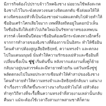
มีภารกิจต้องไปปราบจ้าววิหคฉิงชาง ม่อยวนใช้พลังสะกด
ฉิงชางไว้ในระฆังตงหวงจนดวงจิตแตกดับ ซึ่งส่งผลให้ให้
ดวงจิตของเย่หัวที่เป็นน้องชายฝาแฝดแตกดับไปด้วยทำให้
ซืออินเศร้าโศกเสียใจมาก เทพที่สิงสถิตอยู่ในดอกบัวเห็น
ใจซืออินจึงให้เย่หัวไปเกิดใหม่เป็นรัชทายาทของเทพบน
สวรรค์ เจ็ดหมื่นปีต่อมาซืออินต้องผนึกระฆังตงหวงอีกครั้ง
จากการทำลายของฉิงชางที่ต้องการเป็นอิสระ ทำให้ซืออิน
โดนคำสาปต้องสูญเสียอิทธิฤทธ์, ความทรงจำ และตกลง
ไปในแดนมนุษย์ นั่นทำให้ความรักของเย่หัวและซืออินที่
เปลี่ยนชื่อเป็น
ซู่ซู่
เริ่มต้นขึ้น หลังจากแต่งงานทั้งคู่ก็ย้าย
กลับมาอยู่บนสวรรค์และมีทายาทด้วยกัน แต่วันหนึ่งซู่ซู่
พลัดตกลงไปในหอประหารเซียนทำให้คำสาปของฉิงชาง
โดนทำลายทำให้ความทรงจำและอิทธิฤทธ์กลับมา แต่นาง
จำเรื่องราวที่เกิดขึ้นระหว่างนางกับเย่หัวไม่ได้ เย่หัวต้อง
ทำทุกวิถีทางที่จะรื้อฟื้นความทรงจำที่สวยงามเหล่านั้นกลับ
คืนมา แม้จะต้องใช้เวลาถึงสามภาพสามชาติก็ตาม