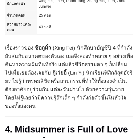
Xing Fei, Lin Yi, Daddi Tang, Zheng Yingchen, Zhou
นักแสดงนำ
Junwei
จำนวนตอน
25 ตอน
ความยาวแต่ละ
43 นาที
ตอน
เรื่องราวของ
ซือถูมั่ว
(Xing Fei) นักศึกษาบัญชีปี 4 ที่กำลัง
สับสนกับอนาคตของตัวเอง เธอจึงลองทำหลาย ๆ อย่างเพื่อ
ค้นหาความฝันที่แท้จริง แต่แล้วชีวิตธรรมดา ๆ ก็เปลี่ยน
ไปเมื่อเธอต้องเจอกับ
กู้เว่ยอี้
(Lin Yi) นักเรียนฟิสิกส์สุดอัจริ
ยะ ไม่รู้ว่าพรหมลิขิตหรือบาปกรรมที่ทำให้ทั้งสองจำเป็น
ต้องอาศัยอยู่ร่วมกัน แต่ละวันผ่านไปด้วยความวุ่นวาย
โดยไม่รู้เลยว่ามีความรู้สึกเล็ก ๆ กำลังก่อตัวขึ้นในหัวใจ
ของทั้งสองคน
4. Midsummer is Full of Love