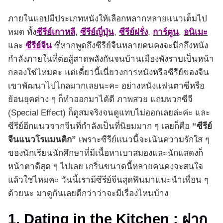
ภายในแอปมีประเภทหนังให้เลือกหลากหลายแนวเต็มไป
หมด ทั้ง
ซีรีย์เกาหลี
,
ซีรีย์ญี่ปุ่น
,
ซีรีย์ฝรั่ง
,
การ์ตูน
,
อนิเมะ
และ
ซีรีย์จีน
ซึ่หากพูดถึงซีรีย์จีนหลายคนคงจะนึกถึงหนัง
กำลังภายในที่ต่อสู้สาดพลังกันจนบ้านเมืองพังราบเป็นหน้า
กลองใช่ไหมคะ แต่เดี๋ยวนี้เนี่ยวงการหนังหรือซีรีย์ของจีน
เขาพัฒนาไปไกลมากเลยนะคะ อย่างหนังแฟนตาซีหรือ
ย้อนยุคต่าง ๆ ก็ทำออกมาได้ดี ภาพสวย แถมพวกซีจี
(Special Effect) ก็ดูสมจริงจนดูแทบไม่ออกเลยล่ะค่ะ และ
ซีรีย์อีกแนวจากจีนที่กำลังเป็นที่นิยมมาก ๆ เลยก็คือ
“
ซีรีย์
จีนแนวโรแมนติก
”
เพราะซีรีย์แนวนี้จะเน้นความรักใส ๆ
ของนักเรียนนักศึกษาที่มีเนื้อหาเบาสมองและนักแสดงก็
หน้าตาดีสุด ๆ ไปเลย เกริ่นขนาดนี้หลายคนคงจะสนใจ
แล้วใช่ไหมคะ วันนี้เรามีซีรีย์จีนสุดฟินมาแนะนำเพื่อน ๆ
ด้วยนะ มาดูกันเลยดีกว่าว่าจะมีเรื่องไหนบ้าง
1. Dating in the Kitchen : ฝาก