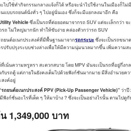
ไปใช้ทำกิจกรรมกลางแจ้งก็ได้ หรือจะนำไปใช้งานในเมืองก็ไม่มีป
นแบบรถยนต์นั่งทั่ว ๆ ไปอยู่นั่นเอง ซึ่งก็จะมีแยกลงมาอีก คือ
tility Vehicle
ซึ่งเป็นรถที่ต่อยอดมาจากรถ SUV แต่จะเล็กกว่า จะม
รถ ไม่ใหญ่มากนัก ทำให้ขับง่าย คล่องตัวกว่ารถ SUV
รถยนต์อเนกประสงค์ที่มีพื้นฐานมาจาก
รถกระบะ
ซึ่งจะเป็นรถขนาด
ับปรุงระบบช่วงล่างเพื่อให้มีความนุ่มนวลมากขึ้น เพิ่มความส
ที่เน้นความหรูหรา สะดวกสบาย โดย MPV มันจะเป็นรถที่อยู่กึ่งกล
ียวกับรถตู้ แต่ภายในยังคงเต็มไปด้วยฟังก์ชันมากมาย มีสิ่งอำนว
สงค์อยู่
“รถยนต์อเนกประสงค์ PPV (Pick-Up Passenger Vehicle)”
ว่าปี
ฟังก์ชั่นอะไรที่เด็ด ๆ ให้มาบ้าง ? ซึ่งจะเป็นอย่างไรนั้น ตามไปดูก
ต้น 1,349,000 บาท