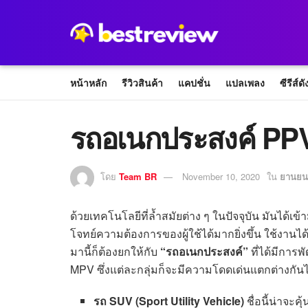
หน้าหลัก
รีวิวสินค้า
แคปชั่น
แปลเพลง
ซีรีส์ดั
รถอเนกประสงค์ PPV ม
โดย
Team BR
November 10, 2020
ใน
ยานยนต
ด้วยเทคโนโลยีที่ล้ำสมัยต่าง ๆ ในปัจจุบัน มันได้
โจทย์ความต้องการของผู้ใช้ได้มากยิ่งขึ้น ใช้งา
มานี้ก็ต้องยกให้กับ
“รถอเนกประสงค์”
ที่ได้มีการ
MPV ซึ่งแต่ละกลุ่มก็จะมีความโดดเด่นแตกต่างกันไป
รถ SUV (Sport Utility Vehicle)
ชื่อนี้น่าจะค