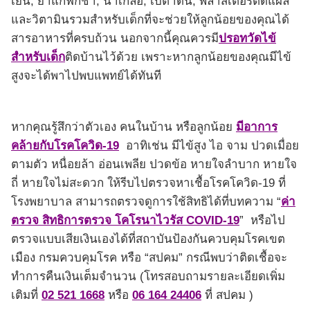
เย็น, ยาแก้ฟกช้ำ, น้ำเกลือ, เบตาดีน, พลาสเตอร์ติดแผล
และวิตามินรวมสำหรับเด็กที่จะช่วยให้ลูกน้อยของคุณได้
สารอาหารที่ครบถ้วน นอกจากนี้คุณควรมี
ปรอทวัดไข้
สำหรับเด็ก
ติดบ้านไว้ด้วย เพราะหากลูกน้อยของคุณมีไข้
สูงจะได้พาไปพบแพทย์ได้ทันที
หากคุณรู้สึกว่าตัวเอง คนในบ้าน หรือลูกน้อย
มีอาการ
คล้ายกับโรคโควิด-19
อาทิเช่น มีไข้สูง ไอ จาม ปวดเมื่อย
ตามตัว หนื่อยล้า อ่อนเพลีย ปวดข้อ หายใจลำบาก หายใจ
ถี่ หายใจไม่สะดวก ให้รีบไปตรวจหาเชื้อโรคโควิด-19 ที่
โรงพยาบาล สามารถตรวจดูการใช้สิทธิได้ที่บทความ “
ค่า
ตรวจ สิทธิการตรวจ โคโรนาไวรัส COVID-19
” หรือไป
ตรวจแบบเสียเงินเองได้ที่สถาบันป้องกันควบคุมโรคเขต
เมือง กรมควบคุมโรค หรือ “สปคม” กรณีพบว่าติดเชื้อจะ
ทำการคืนเงินเต็มจำนวน (โทรสอบถามรายละเอียดเพิ่ม
เติมที่
02 521 1668
หรือ
06 164 24406
ที่ สปคม )