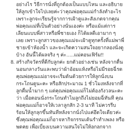
อย่างไร วิธีการนั่งที่ถูกต้องเป็นแบบไหน และอธิบาย
ให้ลูกเข้าใจไปเลยค่ะว่าคุณพ่อคุณแม่กำลังทำอะไร
เพราะลูกจะเรียนรู้จากการเฝ้าดูและสังเกตจากคุณ
พ่อคุณแม่ที่เป็นตัวอย่างนั่นเองค่ะ หรือแม้แต่การ
เลียนแบบพี่สาวหรือพี่ชายเอง ก็ได้ผลดีเอามาก ๆ
เลย เพราะลูกสาวของคุณแม่จะเฝ้าดูทุกครั้งที่แม่พาพี่
ชายเข้าห้องน้ำ และจะเกิดความสนใจอยากลองนั่งดู
บ้าง อันนี้ได้ผลจริง ๆ ค่ะ…..แม่คอนเฟิร์ม!!
สร้างกิจวัตรที่ดีกับลูกค่ะ ยกตัวอย่างเช่น หลังจากตื่น
นอนกลางวันและพบว่าผ้าอ้อมแห้งหรือไม่มีรอยฉี่รด
คุณพ่อคุณแม่อาจจะเริ่มต้นด้วยการให้ลูกนั่งบน
กระโถนดูนะคะ หรือสักประมาณ 1 ชั่วโมงหลังจากที่
ลูกดื่มน้ำมาก ๆ แต่คุณพ่อคุณแม่ก็ไม่ต้องกังวลนะคะ
ว่า เมื่อตอนนั่งกระโถนทำไมลูกถึงไม่ยอมฉี่ทันที คุณ
พ่อคุณแม่ก็อาจให้เวลาลูกสัก 2-3 นาที ไม่ควรรีบ
ร้อนให้ลูกลุกขึ้นทันทีหลังจากนั่งไปแค่อึดใจเดียวค่ะ
ซึ่งคุณพ่อคุณแม่ก็อาจหากิจกรรมเต้นรำทำเพลง หรือ
พูดคุย เพื่อเบี่ยงเบนความสนใจไม่ให้ลูกลุกจาก