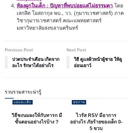
ท้องผูกในเด็ก : ปัญหาที่พบบ่อยแต่ไม่ธรรมดา
โดย
เสกสิต โอสถากุล พบ., วว. (กุมารเวชศาสตร์) ภาค
วิชากุมารเวชศาสตร์ คณะแพทยศาสตร์
มหาวิทยาลัยสงขลานครินทร์
Previous Post
Next Post
ปวดประจำเดือน เกิดจาก
วิธี ดูแลผิวหน้าผู้ชาย ให้ดู
อะไร รักษาได้อย่างไร
อ่อนเยาว์
รวบรวมสาระน่ารู้
แม่และเด็ก
สุขภาพ
วิธีชงนมผงให้กับทารก มี
ไวรัส RSV มีอาการ
ขั้นตอนอย่างไรบ้าง ?
อย่างไร ภัยร้ายของเด็ก 0-
5 ขวบ