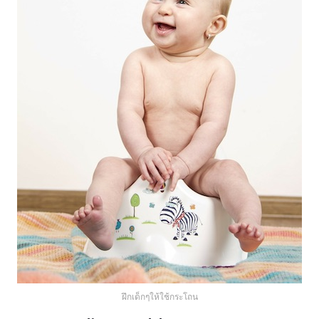
ฝึกเด็กๆให้ใช้กระโถน