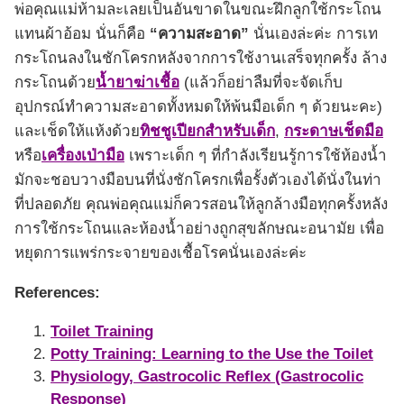
พ่อคุณแม่ห้ามละเลยเป็นอันขาดในขณะฝึกลูกใช้กระโถน
แทนผ้าอ้อม นั่นก็คือ
“ความสะอาด”
นั่นเองล่ะค่ะ การเท
กระโถนลงในชักโครกหลังจากการใช้งานเสร็จทุกครั้ง ล้าง
กระโถนด้วย
น้ำยาฆ่าเชื้อ
(แล้วก็อย่าลืมที่จะจัดเก็บ
อุปกรณ์ทำความสะอาดทั้งหมดให้พ้นมือเด็ก ๆ ด้วยนะคะ)
และเช็ดให้แห้งด้วย
ทิชชูเปียกสำหรับเด็ก
,
กระดาษเช็ดมือ
หรือ
เครื่องเป่ามือ
เพราะเด็ก ๆ ที่กำลังเรียนรู้การใช้ห้องน้ำ
มักจะชอบวางมือบนที่นั่งชักโครกเพื่อรั้งตัวเองได้นั่งในท่า
ที่ปลอดภัย คุณพ่อคุณแม่ก็ควรสอนให้ลูกล้างมือทุกครั้งหลัง
การใช้กระโถนและห้องน้ำอย่างถูกสุขลักษณะอนามัย เพื่อ
หยุดการแพร่กระจายของเชื้อโรคนั่นเองล่ะค่ะ
References:
Toilet Training
Potty Training: Learning to the Use the Toilet
Physiology, Gastrocolic Reflex (Gastrocolic
Response)