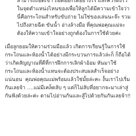
สามารถถอดเข้า ถอดออกได้อย่างไร และควรตั้งไว้
ในจุดตำแหน่งไหนของเพื่อให้ลูกได้มีความเข้าใจว่า
นี่คือกระโถนสำหรับขับถ่าย ไม่ใช่ของเล่นนะจ๊ะ รวม
ไปถึงสายฉีด ขันน้ำ อ่างล้างมือ ที่คุณพ่อคุณแม่จะ
ต้องให้ความเข้าใจอย่างถูกต้องในการใช้ด้วยค่ะ
เมื่อลูกยอมให้ความร่วมมือแล้ว เกิดการเรียนรู้ในการใช้
กระโถนและห้องน้ำได้อย่างมีกระบวนการแล้วล่ะก็ ก็ถือได้
ว่าเกิดสัญญาณที่ดีที่การฝึกการเลิกผ้าอ้อม หันมาใช้
กระโถนและห้องน้ำแทนจะต้องประสบผลสำเร็จอย่าง
แน่นอน คุณพ่อคุณแม่พร้อมแล้วใช่มั้ยล่ะคะ งั้นเราไปเริ่ม
กันเลยจ้า ….แม่มีเคล็ดลับ ๆ แต่ก็ไม่ลับที่อยากจะมาเล่าสู่
กันฟังด้วยล่ะค่ะ ตามไปอ่านกันและสู้ไปด้วยกันกันเลยจ้า!!