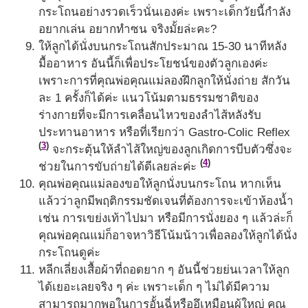
กระโถนอย่างรวดเร็วนั่นเองค่ะ เพราะเด็กวัยนี้กำลัง
อยากเล่น อยากทำซน จริงมั้ยล่ะคะ?
ให้ลูกได้นั่งบนกระโถนสักประมาณ 15-30 นาทีหลัง
มื้ออาหาร อันนี้ก็เพื่อประโยชน์ของตัวลูกเองค่ะ
เพราะการที่คุณพ่อคุณแม่ลองฝึกลูกให้นั่งถ่าย สักวัน
ละ 1 ครั้งก็ได้ค่ะ แนวโน้มตามธรรมชาติของ
ร่างกายที่จะมีการเคลื่อนไหวของลำไส้หลังรับ
ประทานอาหาร หรือที่เรียกว่า Gastro-Colic Reflex
(
3
)
จะกระตุ้นให้ลำไส้ใหญ่ของลูกเกิดการบีบตัวซึ่งจะ
(
4
)
ช่วยในการขับถ่ายได้ดีเลยล่ะค่ะ
คุณพ่อคุณแม่ลองขอให้ลูกนั่งบนกระโถน หากเห็น
แล้วว่าลูกมีพฤติกรรมชัดเจนที่ต้องการจะเข้าห้องน้ำ
เช่น การเขย่งเท้าไปมา หรือมีการนั่งยอง ๆ แล้วล่ะก็
คุณพ่อคุณแม่ก็อาจหาวิธีโน้มน้าวเพื่อลองให้ลูกได้นั่ง
กระโถนดูค่ะ
หลีกเลี่ยงเสื้อผ้าที่ถอดยาก ๆ อันนี้ช่วยย่นเวลาให้ลูก
ได้เยอะเลยจริง ๆ ค่ะ เพราะเด็ก ๆ ไม่ได้มีความ
สามารถมากพอในการอั้นฉี่หรืออึเหมือนผู้ใหญ่ คุณ