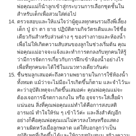
พ่อคุณแม่ก็นำลูกเข้าสู่กระบวนการเลือกชุดชั้นใน
สำหรับเด็กเพื่อสวมใส่ต่อไป
ตรวจสอบและให้แน่ใจว่าผู้ดูแลทุกคนรวมถึงพี่เลี้ยง
เด็ก ปู่ ย่า ตา ยาย ปฏิบัติตามกิจวัตรเดิมและใช้ชื่อ
เดียวกันสำหรับส่วนต่าง ๆ ของร่างกายและห้องน้ำ
เพื่อไม่ให้เกิดความสับสนของลูกในช่วงเริ่มต้น คุณ
พ่อคุณแม่อาจจะแจ้งและทำการตกลงกับทุกคนให้รู้
ว่ามีการจัดการเกี่ยวกับการฝึกเข้าห้องน้ำอย่างไร
เพื่อที่ทุกคนจะได้ใช้ในแนวทางเดียวกันค่ะ
ชื่นชมลูกเสมอค่ะถึงความพยายามในการใช้ห้องน้ำ
ทั้งหมด แม้ว่าจะไม่มีอะไรเกิดขึ้นก็ตาม และจำไว้นะ
คะว่าอุบัติเหตุจะเกิดขึ้นเสมอค่ะ คุณพ่อคุณแม่จะ
ต้องเจอการฉี่รดกางเกงใน หรือ อุจจาระใส่เสื้อผ้า
แน่นอน สิ่งที่คุณพ่อคุณแม่ทำได้คือการสงบสติ
อารมณ์ ทำใจให้ร่ม ๆ เข้าไว้ค่ะ และสิ่งสำคัญอีก
อย่างก็คือคุณพ่อคุณแม่ไม่ควรลงโทษหรือแสดง
ความผิดหวังเมื่อลูกพลาด แต่ให้บอกลูกว่าเป็น
อุบัติเหตุที่เกิดขึ้นได้และให้การสนับสนุน สร้างความ