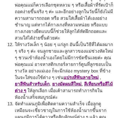
พ่อคุณแม่ก็ควรเลือกชุดหลวม ๆ หรือเสื้อผ้าที่รัดเป้าก็
ถอดง่ายขึ้นจริง ๆ ค่ะ และอีกอย่างลูกในวัยนี้ก็ยังไม่มี
ความสามารถถอด หรือ สวมใส่เสื้อผ้าได้เองอย่าง
ชำนาญ แต่หากได้กางเกงที่หลวมหน่อย หรือแบบ
กางเกงยางยืดแบบนี้ก็ช่วยให้ลูกได้หัดฝึกถอดและ
สวมใส่ได้ง่ายขึ้นด้วยค่ะ
ให้รางวัลเล็ก ๆ น้อย ๆ แก่ลูก อันนี้เป็นวิธีที่ได้ผลมาก
ๆ จริง ๆ ค่ะ จนลูกชายและลูกสาวของแม่ช่วงหัดใหม่
ๆ ชวนเข้าห้องน้ำเองโดยไม่มีการขัดขืนเลยค่ะ คุณ
พ่อคุณแม่ อาจหาสติกเกอร์ลายการ์ตูนที่ลูกชอบเป็น
รางวัล อย่างแม่เอง ก็จะมีกล่อง mystery box ที่ข้าง
ในจะใส่ของใช้ต่าง ๆ เช่น
แปรงสีฟันลายใหม่
,
ยาสีฟันสำหรับเด็ก
,
ยางมัดผมสีใหม่
,
สีเทียนหรือสีไม้
ต่าง ๆ
ให้ลูกเลือก เมื่อเค้าสามารถทำภารกิจใน
ห้องน้ำเสร็จสมบูรณ์ค่ะ
จัดทำแผนภูมิเพื่อติดตามความสำเร็จ เมื่อลูกดู
เหมือนจะเชี่ยวชาญในการใช้ห้องน้ำมากขึ้นจาก
แผนภูมิการได้ดาวหรือสัญลักษณ์ต่าง ๆ แล้ว คุณ