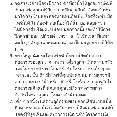
จัดสรรเวลาเพื่อจะฝึกการเข้าห้องน้ำให้ลูกอย่างเต็มที่
ถ้าคุณพ่อคุณแม่รู้สึกว่าการฝึกลูกเลิกผ้าอ้อมแล้วหัน
มาใช้กระโถนและห้องน้ำแทนถือเป็นเรื่องที่จะทำเมื่อ
ไหร่ก็ได้ ไม่ต้องทำต่อเนื่องก็ได้นั้น บอกเลยค่ะว่า
ไม่มีทางสำเร็จผลแน่นอน นอกจากนี้ยังจะทำให้การ
ฝึกล่าช้าออกไปด้วยค่ะ เพราะฉะนั้นจัดเวลาที่เหมาะ
สมทั้งลูกทั้งคุณพ่อคุณแม่ แล้วมาฝึกฝนลูกอย่างมีวินัย
นะคะ
อย่าให้ลูกนั่งกระโถนหรือชักโครกที่ขัดกับความ
ต้องการของลูกนะคะ เพราะเดี๋ยวลูกจะเกิดความกลัว
และไม่อยากนั่งกระโถนหรือชักโครกเอาซะดื้อ ๆ ค่ะ
เพราะฉะนั้น ถ้าเมื่อไหร่ที่คุณพ่อคุณแม่ ถามลูกว่ามี
ความต้องการ “ฉี่” หรือ “อึ” หรือไม่นั้น หากลูกรู้สึกไม่
ต้องการแล้วล่ะก็ คุณพ่อคุณแม่ก็ควรเคารพการ
ตัดสินใจของลูกและไม่ควรบังคับนะคะ
เด็ก ๆ วัยนี้จะแสดงพฤติกรรมชอบลอกเลียนแบบเป็น
ที่สุด เพราะฉะนั้น เคล็ดลับง่าย ๆ ก็คือคุณพ่อคุณแม่ก็
แสดงให้ลูกเห็นเลยค่ะว่าการนั่งบนชักโครกควรนั่ง