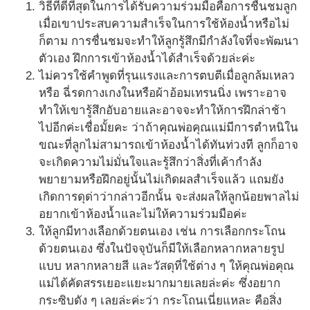
วิธีที่ดีที่สุดในการได้รับความร่วมมือคือการชื่นชมลูก
เมื่อเขาประสบความสำเร็จในการใช้ห้องน้ำหรือไม่
ก็ตาม การชื่นชมจะทำให้ลูกรู้สึกมีกำลังใจที่จะพัฒนา
ตัวเอง ฝึกการเข้าห้องน้ำได้สำเร็จด้วยล่ะค่ะ
ไม่ควรใช้คำพูดที่รุนแรงและการตบตีเมื่อลูกล้มเหลว
หรือ ฉี่รดกางเกงในหรือผ้าอ้อมเทรนนิ่ง เพราะอาจ
ทำให้เขารู้สึกอับอายและอาจจะทำให้การฝึกล่าช้า
ไปอีกค่ะเชื่อมั้ยคะ ว่าถ้าคุณพ่อคุณแม่มีการตำหนิใน
ขณะที่ลูกไม่สามารถเข้าห้องน้ำได้ทันท่วงที ลูกก็อาจ
จะเกิดความไม่มั่นใจและรู้สึกว่าสิ่งที่เค้ากำลัง
พยายามหรือฝึกอยู่นั้นไม่เกิดผลสำเร็จแล้ว แถมยัง
เกิดการดุด่าว่ากล่าวอีกนั้น จะส่งผลให้ลูกน้อยพาลไม่
อยากเข้าห้องน้ำและไม่ให้ความร่วมมือค่ะ
ให้ลูกมีทางเลือกด้วยตนเอง เช่น การเลือกกระโถน
ด้วยตนเอง ซึ่งในปัจจุบันก็มีให้เลือกหลากหลายรูป
แบบ หลากหลายสี และวัสดุที่ใช้ต่าง ๆ ให้คุณพ่อคุณ
แม่ได้คัดสรรเยอะแยะมากมายเลยล่ะค่ะ ซึ่งอยาก
กระซิบดัง ๆ เลยล่ะค่ะว่า กระโถนเนี่ยแหละ คือสิ่ง