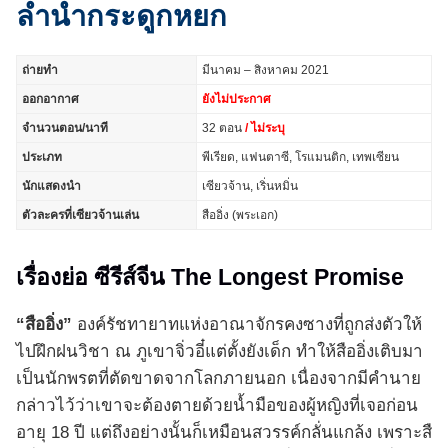
ลำนำกระดูกหยก
ถ่ายทำ
มีนาคม – สิงหาคม 2021
ออกอากาศ
ยังไม่ประกาศ
จำนวนตอน/นาที
32 ตอน
/ ไม่ระบุ
ประเภท
พีเรียด, แฟนตาซี, โรแมนติก, เทพเซียน
นักแสดงนำ
เซียวจ้าน, เริ่นหมิ่น
ตัวละครที่เซียวจ้านเล่น
สืออิ่ง (พระเอก)
เรื่องย่อ ซีรีส์จีน The Longest Promise
“สืออิ่ง”
องค์รัชทายาทแห่งอาณาจักรคงซางที่ถูกส่งตัวให้
ไปฝึกฝนวิชา ณ ภูเขาจิ่วอี๋แต่ตั้งยังเด็ก ทำให้สืออิ่งเติบมา
เป็นนักพรตที่ตัดขาดจากโลกภายนอก เนื่องจากมีคำนาย
กล่าวไว้ว่าเขาจะต้องตายด้วยน้ำมือของผู้หญิงที่เจอก่อน
อายุ 18 ปี แต่ถึงอย่างนั้นก็เหมือนสวรรค์กลั่นแกล้ง เพราะสื