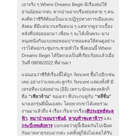
เอาจริง ๆ Where Dreams Begin มีเรื่องย่อให้
อ่านน้อยมากค่ะ หากอ่านจากเรื่องย่อหลาย ๆ คน
คงคิดว่าซีรีส์ต้องเป็นแนวปฏิรูปทางการเมืองและ
สังคม ที่มีแต่ฉากเครียดแน่ ๆ แต่หากดูจากเบื้อง
หลังที่ปล่อยออกมา เพื่อน ๆ จะได้เห็นพระ-นาง
หนุงหนิงกันแบบพอหอมปากหอมคอให้คนดูอย่าง
เราได้พอกระชุ่มกระชวยหัวใจ ซึ่งตอนนี้ Where
Dreams Begin ได้ปิดกองเป็นที่เรียบร้อยแล้วเมื่อ
วันที่ 08/06/2022 ที่ผ่านมา
แน่นอนว่าซีรีส์เรื่องนี้ได้ถูก Tencent ซื้อไปอีกเช่น
เคย อย่างว่าแหละค่ะลูกรัก Tencent แสดงทั้งที มี
เหรอที่จะปล่อยผ่าน (อิอิ) เพราะนักแสดงหลักก็
คือ
“เซียวจ้าน”
ของเรา ที่ประกบคู่กับ
“หลี่ชิ่น”
นางเอกรุ่นพี่นั้นเองค่ะ โดยพวกเขาได้เคยร่วม
งานมาแล้วถึง 4 เรื่อง เริ่มจากเรื่อง
สัประยุทธ์ทะลุ
ฟ้า
,
หมาป่าจอมราชันย์
,
หาญท้าชะตาฟ้าฯ
และ
กระบี่เทพสังหาร
บอกเลยว่าคู่นี้เฉียดกันไปเฉียด
กันมาหลายรอบมากค่ะ แต่ทั้งคู่ก็ยังไม่เคยได้รับ