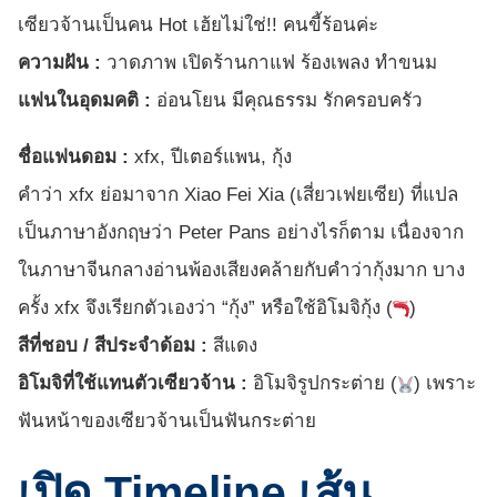
เซียวจ้านเป็นคน Hot เฮ้ยไม่ใช่!! คนขี้ร้อนค่ะ
ความฝัน :
วาดภาพ เปิดร้านกาแฟ ร้องเพลง ทำขนม
แฟนในอุดมคติ :
อ่อนโยน มีคุณธรรม รักครอบครัว
ชื่อแฟนดอม :
xfx, ปีเตอร์แพน, กุ้ง
คำว่า xfx ย่อมาจาก Xiao Fei Xia (เสี่ยวเฟยเซีย) ที่แปล
เป็นภาษาอังกฤษว่า Peter Pans อย่างไรก็ตาม เนื่องจาก
ในภาษาจีนกลางอ่านพ้องเสียงคล้ายกับคำว่ากุ้งมาก บาง
ครั้ง xfx จึงเรียกตัวเองว่า “กุ้ง” หรือใช้อิโมจิกุ้ง (
)
สีที่ชอบ / สีประจำด้อม :
สีแดง
อิโมจิที่ใช้แทนตัวเซียวจ้าน :
อิโมจิรูปกระต่าย (
) เพราะ
ฟันหน้าของเซียวจ้านเป็นฟันกระต่าย
เปิด Timeline เส้น