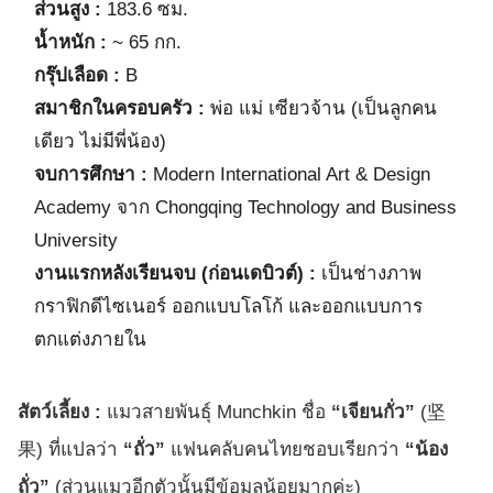
ส่วนสูง :
183.6 ซม.
น้ำหนัก :
~ 65 กก.
กรุ๊ปเลือด :
B
สมาชิกในครอบครัว :
พ่อ แม่ เซียวจ้าน (เป็นลูกคน
เดียว ไม่มีพี่น้อง)
จบการศึกษา :
Modern International Art & Design
Academy จาก Chongqing Technology and Business
University
งานแรกหลังเรียนจบ (ก่อนเดบิวต์) :
เป็นช่างภาพ
กราฟิกดีไซเนอร์ ออกแบบโลโก้ และออกแบบการ
ตกแต่งภายใน
สัตว์เลี้ยง :
แมวสายพันธุ์ Munchkin ชื่อ
“เจียนกั่ว”
(坚
果) ที่แปลว่า
“ถั่ว”
แฟนคลับคนไทยชอบเรียกว่า
“น้อง
ถั่ว”
(ส่วนแมวอีกตัวนั้นมีข้อมูลน้อยมากค่ะ)