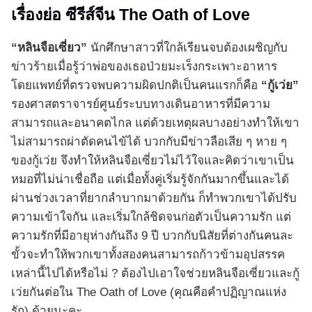
เรื่องย่อ ซีรีส์จีน The Oath of Love
“หลินจือเซี่ยว”
นักศึกษาสาวที่ใกล้เรียนจบต้องเผชิญกับ
ข่าวร้ายเมื่อรู้ว่าพ่อของเธอป่วยมะเร็งกระเพาะอาหาร
โดยแพทย์ที่ตรวจพบความผิดปกติเป็นคนแรกก็คือ
“กู้เว่ย”
รองศาสตราจารย์ศูนย์ระบบทางเดินอาหารที่มีความ
สามารถและอนาคตไกล แต่ด้วยเหตุผลบางอย่างทำให้เขา
ไม่สามารถผ่าตัดคนไข้ได้ บวกกับมีข่าวลือเสีย ๆ หาย ๆ
ของกู้เว่ย จึงทำให้หลินจือเซี่ยวไม่ไว้ใจและคิดว่าเขาเป็น
หมอที่ไม่น่าเชื่อถือ แต่เมื่อทั้งคู่เริ่มรู้จักกันมากขึ้นและได้
ผ่านช่วงเวลาที่ยากลำบากมาด้วยกัน ก็ทำพวกเขาได้ปรับ
ความเข้าใจกัน และเริ่มใกล้ชิดจนก่อตัวเป็นความรัก แต่
ความรักที่มีอายุห่างกันถึง 9 ปี บวกกับนิสัยที่ต่างกันคนละ
ขั้วจะทำให้พวกเขาทั้งสองคนสามารถก้าวข้ามอุปสรรค
เหล่านี้ไปได้หรือไม่ ? ต้องไปเอาใจช่วยหลินจือเซี่ยวและกู้
เว่ยกันต่อใน The Oath of Love (คุณคือคำปฏิญาณแห่ง
รัก) ด้วยนะคะ