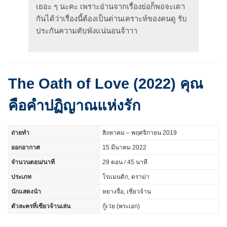
เยอะ ๆ นะคะ เพราะอ่านจากเรื่องย่อก็พอจะเดา
กันได้ว่าเรื่องนี้ต้องเป็น​​ด่านเคราะห์ของคนดู รับ
ประกันความตับพังแน่นอนจ้าาา
The Oath of Love (2022) คุณ
คือคำปฏิญาณแห่งรัก
ถ่ายทำ
สิงหาคม – พฤศจิกายน 2019
ออกอากาศ
15 มีนาคม 2022
จำนวนตอน/นาที
29 ตอน / 45 นาที
ประเภท
โรแมนติก, ดราม่า
นักแสดงนำ
หยางจื่อ, เซียวจ้าน
ตัวละครที่เซียวจ้านเล่น
กู้เว่ย (พระเอก)