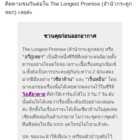
ติดตามชมกันต่อใน The Longest Promise (ลํานํากระดูก
หยก) เลยค่ะ
ชวนคุยก่อนออกอากาศ
The Longest Promise (ลํานํากระดูกหยก) หรือ
“อวี่กู่เหยา”
เป็นอีกหนึ่งซีรีส์ที่เหล่าแฟนนิยายตั้ง
ตารออย่างใจจดใจจ่อ เพราะเนื้อเรื่องสนุกเข้มเข้
น ทั้งยังเป็นการประคบคู่กันระหว่าง 2 นักแสดง
มากฝีมืออย่าง
“เซียวจ้าน”
และ
“
เริ่นหมิ่น
”
โดย
นางเอกของเรื่องนั้นได้เคยฝากผลงานไว้ในซีรีส์
วังเดียวดาย
ที่ทำให้เราร้องไห้ไป 3 วัน 7 วัน ดัง
นั้นมั่นใจได้เลยว่าเรื่องนี้จะต้องปังอย่างแน่นอน
ค่ะ อีกทั้งในเรื่องเราจะได้เห็นเซียวจ้านในลุคเทพ
เซียนที่หล่อเกินคำบรรยาย ไม่ว่าจะชุดขาวชุดดำ
คือดือต่อใจเจ๊มากกก อดใจรอไม่ไหวแล้วค่ะ
ปล. ขอแนะนำให้เพื่อน ๆ เตรียมตัวบำรุงตับไว้