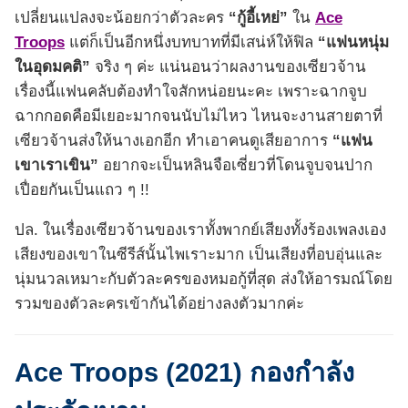
เปลี่ยนแปลงจะน้อยกว่าตัวละคร
“กู้อี้เหย่”
ใน
Ace
Troops
แต่ก็เป็นอีกหนึ่งบทบาทที่มีเสน่ห์ให้ฟิล
“แฟนหนุ่ม
ในอุดมคติ”
จริง ๆ ค่ะ แน่นอนว่าผลงานของเซียวจ้าน
เรื่องนี้แฟนคลับต้องทำใจสักหน่อยนะคะ เพราะฉากจูบ
ฉากกอดคือมีเยอะมากจนนับไม่ไหว ไหนจะงานสายตาที่
เซียวจ้านส่งให้นางเอกอีก ทำเอาคนดูเสียอาการ
“แฟน
เขาเราเขิน”
อยากจะเป็นหลินจือเซี่ยวที่โดนจูบจนปาก
เปื่อยกันเป็นแถว ๆ !!
ปล. ในเรื่องเซียวจ้านของเราทั้งพากย์เสียงทั้งร้องเพลงเอง
เสียงของเขาในซีรีส์นั้นไพเราะมาก เป็นเสียงที่อบอุ่นและ
นุ่มนวลเหมาะกับตัวละครของหมอกู้ที่สุด ส่งให้อารมณ์โดย
รวมของตัวละครเข้ากันได้อย่างลงตัวมากค่ะ
Ace Troops (2021) กองกำลัง