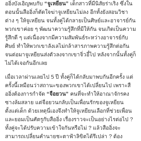
ออิ่งบังเอิญพบกับ
“จูเหยียน”
เด็กสาวที่มีนิสัยร่าเริง ซึ่งใน
ตอนนั้นสืออิ่งก็ตัดใจฆ่าจูเหยียนไม่ลง อีกทั้งยังสอนวิชา
ต่าง ๆ ให้จูเหยียน จนทั้งคู่ได้กลายเป็นศิษย์และอาจารย์กัน
พวกเขาค่อย ๆ พัฒนาความรู้สึกที่มีให้กัน จนเกิดเป็นความ
รู้สึกดี ๆ แต่เนื่องจากมีความสัมพันธ์ระหว่างอาจารย์กับ
ศิษย์ ทำให้พวกเขาลังเลไม่กล้าสารภาพความรู้สึกต่อกัน
จนต่อมาจูเหยียนส่งตัวลงจากเขาจิ่วอี๋ไป หลังจากนั้นทั้งคู่ก็
ไม่ได้เจอกันอีกเลย
เมื่อเวลาผ่านเลยไป 5 ปี ทั้งคู่ก็ได้กลับมาพบกันอีกครั้ง แต่
ครั้งนี้เหมือนว่าสถานะของพวกเขาได้เปลี่ยนไป เพราะสื
ออิ่งต้องการกำจัด
“จือยวน​”
คนที่จะทำให้อาณาจักรคง
ซางล้มสลาย แต่จือยวน​กลับเป็นเพื่อนรักของจูเหยียน
ตั้งแต่เด็ก ด้วยเหตุนี่เองจึงทำให้จูเหยียนเลือกที่ช่วยเพื่อน
และยอมเป็นศัตรูกับสืออิ่ง เรื่องราวจะเป็นอย่างไรต่อไป ?
ทั้งคู่จะได้ปรับความเข้าใจกันหรือไม่ ? แล้วสืออิ่งจะ
สามารถเปลี่ยนคำนายชะตาฟ้าลิขิตได้รึเปล่า ? ต้อง