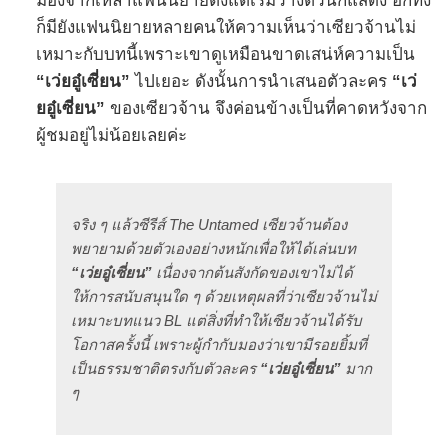
มองจากเหล่าแฟนนิยายตั้งแต่เริ่มวางตัวนักแสดง อีกทั้ง
ก็มียังแฟนนิยายหลายคนให้ความเห็นว่าเซียวจ้านไม่
เหมาะกับบทนี้เพราะเขาดูเหมือนขาดเสน่ห์ความเป็น
“เว่ยอู๋เซี่ยน”
ไปเยอะ ดังนั้นการนำเสนอตัวละคร
“เว่
ยอู๋เซี่ยน”
ของเซียวจ้าน จึงค่อนข้างเป็นที่คาดหวังจาก
ผู้ชมอยู่ไม่น้อยเลยค่ะ
จริง ๆ แล้วซีรีส์ The Untamed เซียวจ้านต้อง
พยายามด้วยตัวเองอย่างหนักเพื่อให้ได้เล่นบท
“เว่ยอู๋เซี่ยน”
เนื่องจากต้นสังกัดของเขาไม่ได้
ให้การสนับสนุนใด ๆ ด้วยเหตุผลที่ว่าเซียวจ้านไม่
เหมาะบทแนว BL แต่สิ่งที่ทำให้เซียวจ้านได้รับ
โอกาสครั้งนี้ เพราะผู้กำกับมองว่าเขามีรอยยิ้มที่
เป็นธรรมชาติตรงกับตัวละคร
“เว่ยอู๋เซี่ยน”
มาก
ๆ