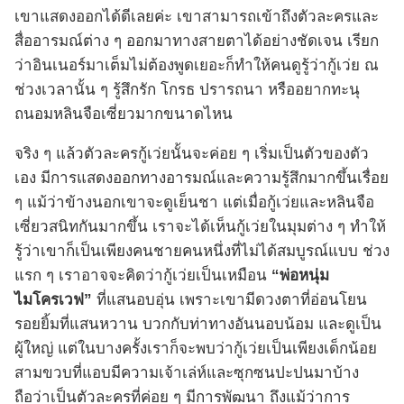
เขาแสดงออกได้ดีเลยค่ะ เขาสามารถเข้าถึงตัวละครและ
สื่ออารมณ์ต่าง ๆ ออกมาทางสายตาได้อย่างชัดเจน เรียก
ว่าอินเนอร์มาเต็มไม่ต้องพูดเยอะก็ทำให้คนดูรู้ว่ากู้เว่ย ณ
ช่วงเวลานั้น ๆ รู้สึกรัก โกรธ ปรารถนา หรืออยากทะนุ
ถนอมหลินจือเซี่ยวมากขนาดไหน
จริง ๆ แล้วตัวละครกู้เว่ยนั้นจะค่อย ๆ เริ่มเป็นตัวของตัว
เอง มีการแสดงออกทางอารมณ์และความรู้สึกมากขึ้นเรื่อย
ๆ แม้ว่าข้างนอกเขาจะดูเย็นชา แต่เมื่อกู้เว่ยและหลินจือ
เซี่ยวสนิทกันมากขึ้น เราจะได้เห็นกู้เว่ยในมุมต่าง ๆ ทำให้
รู้ว่าเขาก็เป็นเพียงคนชายคนหนึ่งที่ไม่ได้สมบูรณ์แบบ ช่วง
แรก ๆ เราอาจจะคิดว่ากู้เว่ยเป็นเหมือน
“พ่อหนุ่ม
ไมโครเวฟ”
ที่แสนอบอุ่น เพราะเขามีดวงตาที่อ่อนโยน
รอยยิ้มที่แสนหวาน บวกกับท่าทางอันนอบน้อม และดูเป็น
ผู้ใหญ่ แต่ในบางครั้งเราก็จะพบว่ากู้เว่ยเป็นเพียงเด็กน้อย
สามขวบที่แอบมีความเจ้าเล่ห์และซุกซนปะปนมาบ้าง
ถือว่าเป็นตัวละครที่ค่อย ๆ มีการพัฒนา ถึงแม้ว่าการ