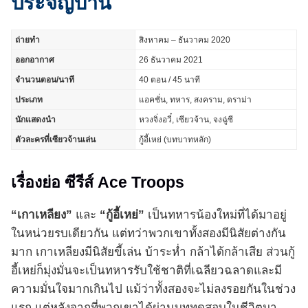
ประจัญบาน
ถ่ายทำ
สิงหาคม – ธันวาคม 2020
ออกอากาศ
26 ธันวาคม 2021
จำนวนตอน/นาที
40 ตอน / 45 นาที
ประเภท
แอคชั่น, ทหาร, สงคราม, ดราม่า
นักแสดงนำ
หวงจิ่งอวี๋, เซียวจ้าน, จงฉู่ซี
ตัวละครที่เซียวจ้านเล่น
กู้อี้เหย่ (บทบาทหลัก)
เรื่องย่อ ซีรีส์ Ace Troops
“เกาเหลียง”
และ
“กู้อี้เหย่”
เป็นทหารน้องใหม่ที่ได้มาอยู่
ในหน่วยรบเดียวกัน แต่ทว่าพวกเขาทั้งสองมีนิสัยต่างกัน
มาก เกาเหลียงมีนิสัยขี้เล่น บ้าระห่ำ กล้าได้กล้าเสีย ส่วนกู้
อี้เหย่ก็มุ่งมั่นจะเป็นทหารรับใช้ชาติที่เฉลียวฉลาดและมี
ความมั่นใจมากเกินไป แม้ว่าทั้งสองจะไม่ลงรอยกันในช่วง
แรก แต่หลังจากที่พวกเขาได้ผ่านบททดสอบในชีวิตมา