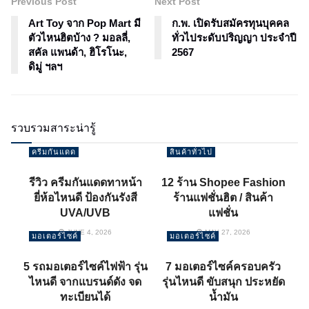
Previous Post
Next Post
Art Toy จาก Pop Mart มี
ก.พ. เปิดรับสมัครทุนบุคคล
ตัวไหนฮิตบ้าง ? มอลลี่,
ทั่วไประดับปริญญา ประจำปี
สคัล แพนด้า, ฮิโรโนะ,
2567
ดิมู่ ฯลฯ
รวบรวมสาระน่ารู้
ครีมกันแดด
สินค้าทั่วไป
รีวิว ครีมกันแดดทาหน้า
12 ร้าน Shopee Fashion
ยี่ห้อไหนดี ป้องกันรังสี
ร้านแฟชั่นฮิต / สินค้า
UVA/UVB
แฟชั่น
JUNE 4, 2026
MAY 27, 2026
มอเตอร์ไซค์
มอเตอร์ไซค์
5 รถมอเตอร์ไซค์ไฟฟ้า รุ่น
7 มอเตอร์ไซค์ครอบครัว
ไหนดี จากแบรนด์ดัง จด
รุ่นไหนดี ขับสนุก ประหยัด
ทะเบียนได้
น้ำมัน