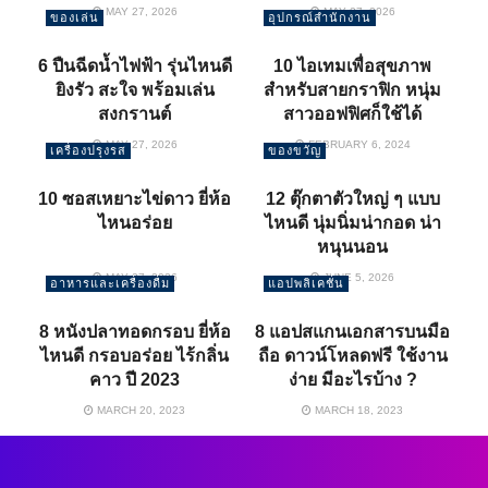
MAY 27, 2026
MAY 27, 2026
ของเล่น
อุปกรณ์สำนักงาน
6 ปืนฉีดน้ำไฟฟ้า รุ่นไหนดี
10 ไอเทมเพื่อสุขภาพ
ยิงรัว สะใจ พร้อมเล่น
สำหรับสายกราฟิก หนุ่ม
สงกรานต์
สาวออฟฟิศก็ใช้ได้
MAY 27, 2026
FEBRUARY 6, 2024
เครื่องปรุงรส
ของขวัญ
10 ซอสเหยาะไข่ดาว ยี่ห้อ
12 ตุ๊กตาตัวใหญ่ ๆ แบบ
ไหนอร่อย
ไหนดี นุ่มนิ่มน่ากอด น่า
หนุนนอน
MAY 27, 2026
JUNE 5, 2026
อาหารและเครื่องดื่ม
แอปพลิเคชั่น
8 หนังปลาทอดกรอบ ยี่ห้อ
8 แอปสแกนเอกสารบนมือ
ไหนดี กรอบอร่อย ไร้กลิ่น
ถือ ดาวน์โหลดฟรี ใช้งาน
คาว ปี 2023
ง่าย มีอะไรบ้าง ?
MARCH 20, 2023
MARCH 18, 2023