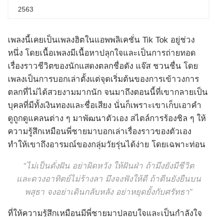
2563
เพลงนี้เคยเป็นเพลงฮิตในแอพพลิเคชั่น Tik Tok อยู่ช่วง
หนึ่ง โดยเนื้อเพลงมีเนื้อหาปลุกใจและเป็นการถ่ายทอด
เรื่องราวชีวิตของนักแสดงตลกชื่อดัง แจ๊ส ชวนชื่น โดย
เพลงเป็นการบอกเล่าตั้งแต่จุดเริ่มต้นของการเข้าวงการ
ตลกที่ไม่ได้สวยงามมากนัก จนมาถึงตอนนี้ที่เขากลายเป็น
บุคลที่มีทั้งเงินทองและชื่อเสียง นั่นก็เพราะเขาเก็บเอาคำ
ดูถูกดูแคลนต่าง ๆ มาพัฒนาตัวเอง สไตล์การร้องชิล ๆ ให้
ความรู้สึกเหมือนพี่ชายมาบอกเล่าเรื่องราวของตัวเอง
ทำให้เขาถึงอารมณ์ของกลุ่มวัยรุ่นได้ง่าย โดยเฉพาะท่อน
“ไม่เป็นดั่งฝัน อย่าผิดหวัง ให้ฝันฝ่า ถ้ามึงยังมีชีวิต
และดวงอาทิตย์ไม่ร้างลา มึงจงฟังให้ดี ถ้าตีนยังยืนบน
พสุธา จงอย่าเดินกลับหลัง อย่าหยุดยั้งกับศรัทธา”
ที่ให้ความรู้สึกเหมือนมีพี่ชายมาปลอบใจและเป็นกำลังใจ