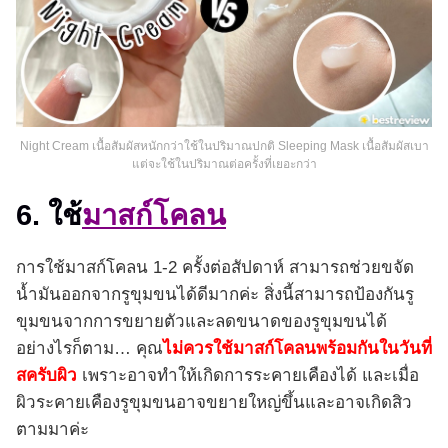
Night Cream เนื้อสัมผัสหนักกว่าใช้ในปริมาณปกติ Sleeping Mask เนื้อสัมผัสเบา
แต่จะใช้ในปริมาณต่อครั้งที่เยอะกว่า
6. ใช้
มาสก์โคลน
การใช้มาสก์โคลน 1-2 ครั้งต่อสัปดาห์ สามารถช่วยขจัด
น้ำมันออกจากรูขุมขนได้ดีมากค่ะ สิ่งนี้สามารถป้องกันรู
ขุมขนจากการขยายตัวและลดขนาดของรูขุมขนได้
อย่างไรก็ตาม… คุณ
ไม่ควรใช้มาสก์โคลนพร้อมกันในวันที่
สครับผิว
เพราะอาจทำให้เกิดการระคายเคืองได้ และเมื่อ
ผิวระคายเคืองรูขุมขนอาจขยายใหญ่ขึ้นและอาจเกิดสิว
ตามมาค่ะ