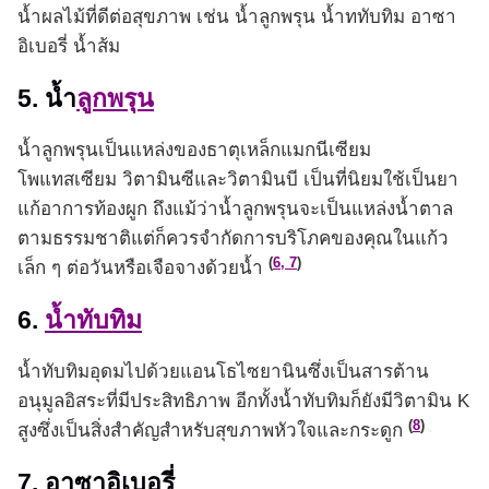
น้ำผลไม้ที่ดีต่อสุขภาพ เช่น น้ำลูกพรุน น้ำททับทิม อาซา
อิเบอรี่ น้ำส้ม
5. น้ำ
ลูกพรุน
น้ำลูกพรุนเป็นแหล่งของธาตุเหล็กแมกนีเซียม
โพแทสเซียม วิตามินซีและวิตามินบี เป็นที่นิยมใช้เป็นยา
แก้อาการท้องผูก ถึงแม้ว่าน้ำลูกพรุนจะเป็นแหล่งน้ำตาล
ตามธรรมชาติแต่ก็ควรจำกัดการบริโภคของคุณในแก้ว
(
6, 7
)
เล็ก ๆ ต่อวันหรือเจือจางด้วยน้ำ
6.
น้ำทับทิม
น้ำทับทิมอุดมไปด้วยแอนโธไซยานินซึ่งเป็นสารต้าน
อนุมูลอิสระที่มีประสิทธิภาพ อีกทั้งน้ำทับทิมก็ยังมีวิตามิน K
(
8
)
สูงซึ่งเป็นสิ่งสำคัญสำหรับสุขภาพหัวใจและกระดูก
7. อาซาอิเบอรี่