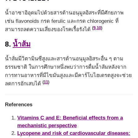
น้ำอาซาอิอุดมไปด้วยสารต้านอนุมูลอิสระที่มีศักยภาพ
เช่น flavonoids กรด ferulic และกรด chlorogenic ที่
(
9,10
)
สามารถลดความเสี่ยงของโรคเรื้อรังได้
8.
น้ำส้ม
น้ำส้มมีวิตามินซีสูงและสารต้านอนุมูลอิสระอื่น ๆ ตาม
ธรรมชาติ ในการศึกษาหนึ่งพบว่าการดื่มน้ำส้มหลังจาก
การทานอาหารที่มีไขมันสูงและมีคาร์โบไฮเดรตสูงจะช่วย
(
11
)
ลดการอักเสบได้
References
Vitamins C and E: Beneficial effects from a
mechanistic perspective
Lycopene and risk of cardiovascular diseases: