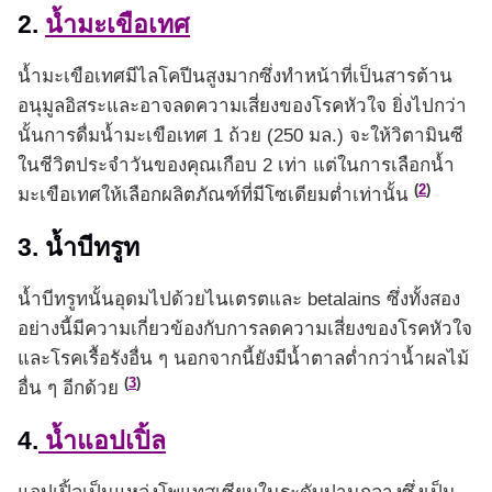
2.
น้ำมะเขือเทศ
น้ำมะเขือเทศมีไลโคปีนสูงมากซึ่งทำหน้าที่เป็นสารต้าน
อนุมูลอิสระและอาจลดความเสี่ยงของโรคหัวใจ ยิ่งไปกว่า
นั้นการดื่มน้ำมะเขือเทศ 1 ถ้วย (250 มล.) จะให้วิตามินซี
ในชีวิตประจำวันของคุณเกือบ 2 เท่า แต่ในการเลือกน้ำ
(
2
)
มะเขือเทศให้เลือกผลิตภัณฑ์ที่มีโซเดียมต่ำเท่านั้น
3. น้ำบีทรูท
น้ำบีทรูทนั้นอุดมไปด้วยไนเตรตและ betalains ซึ่งทั้งสอง
อย่างนี้มีความเกี่ยวข้องกับการลดความเสี่ยงของโรคหัวใจ
และโรคเรื้อรังอื่น ๆ นอกจากนี้ยังมีน้ำตาลต่ำกว่าน้ำผลไม้
(
3
)
อื่น ๆ อีกด้วย
4.
น้ำแอปเปิ้ล