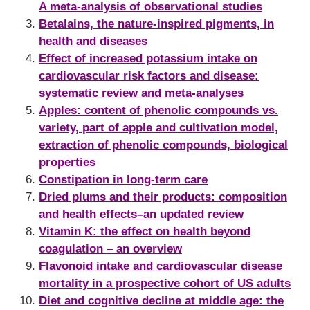
A meta-analysis of observational studies
Betalains, the nature-inspired pigments, in
health and diseases
Effect of increased potassium intake on
cardiovascular risk factors and disease:
systematic review and meta-analyses
Apples: content of phenolic compounds vs.
variety, part of apple and cultivation model,
extraction of phenolic compounds, biological
properties
Constipation in long-term care
Dried plums and their products: composition
and health effects–an updated review
Vitamin K: the effect on health beyond
coagulation – an overview
Flavonoid intake and cardiovascular disease
mortality in a prospective cohort of US adults
Diet and cognitive decline at middle age: the