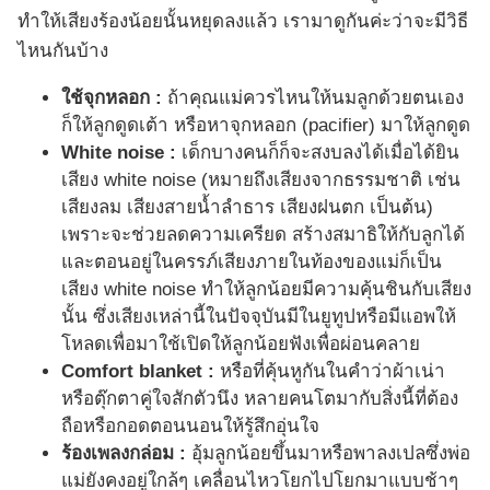
ทำให้เสียงร้องน้อยนั้นหยุดลงแล้ว เรามาดูกันค่ะว่าจะมีวิธี
ไหนกันบ้าง
ใช้จุกหลอก :
ถ้าคุณแม่ควรไหนให้นมลูกด้วยตนเอง
ก็ให้ลูกดูดเต้า หรือหาจุกหลอก (pacifier) มาให้ลูกดูด
White noise :
เด็กบางคนก็ก็จะสงบลงได้เมื่อได้ยิน
เสียง white noise (หมายถึงเสียงจากธรรมชาติ เช่น
เสียงลม เสียงสายน้ำลำธาร เสียงฝนตก เป็นต้น)
เพราะจะช่วยลดความเครียด สร้างสมาธิให้กับลูกได้
และตอนอยู่ในครรภ์เสียงภายในท้องของแม่ก็เป็น
เสียง white noise ทำให้ลูกน้อยมีความคุ้นชินกับเสียง
นั้น ซึ่งเสียงเหล่านี้ในปัจจุบันมีในยูทูปหรือมีแอพให้
โหลดเพื่อมาใช้เปิดให้ลูกน้อยฟังเพื่อผ่อนคลาย
Comfort blanket :
หรือที่คุ้นหูกันในคำว่าผ้าเน่า
หรือตุ๊กตาคู่ใจสักตัวนึง หลายคนโตมากับสิ่งนี้ที่ต้อง
ถือหรือกอดตอนนอนให้รู้สึกอุ่นใจ
ร้องเพลงกล่อม :
อุ้มลูกน้อยขึ้นมาหรือพาลงเปลซึ่งพ่อ
แม่ยังคงอยู่ใกล้ๆ เคลื่อนไหวโยกไปโยกมาแบบช้าๆ