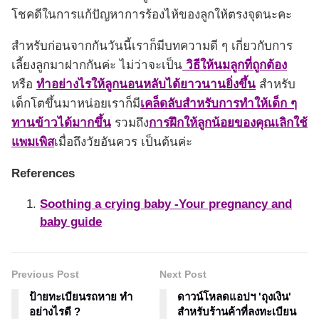
โชคดีในการแก้ปัญหาการร้องไห้ของลูกให้ตรงจุดนะคะ
สำหรับก่อนจากกันวันนี้เราก็มีบทความดี ๆ เกี่ยวกับการ
เลี้ยงลูกมาฝากกันค่ะ ไม่ว่าจะเป็น
วิธีให้นมลูกที่ถูกต้อง
หรือ
ทำอย่างไรให้ลูกนอนหลับได้ยาวนานยิ่งขึ้น
สำหรับ
เด็กโตขึ้นมาหน่อยเราก็มี
เคล็ดลับสำหรับการทำให้เด็ก ๆ
ทานข้าวได้มากขึ้น
รวมถึง
การฝึกให้ลูกน้อยของคุณเลิกใช้
แพมเพิส
เมื่อถึงวัยอันควร เป็นต้นค่ะ
References
Soothing a crying baby -Your pregnancy and
baby guide
Previous Post
Next Post
ป้ายทะเบียนรถหาย ทำ
ดาวน์โหลดแอปฯ 'ถุงเงิน'
อย่างไรดี ?
สำหรับร้านค้าที่ลงทะเบียน